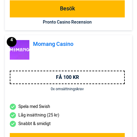
Besök
Pronto Casino Recension
4
Momang Casino
FÅ 100 KR
0x omsättningskrav
Spela med Swish
Låg insättning (25 kr)
Snabbt & smidigt