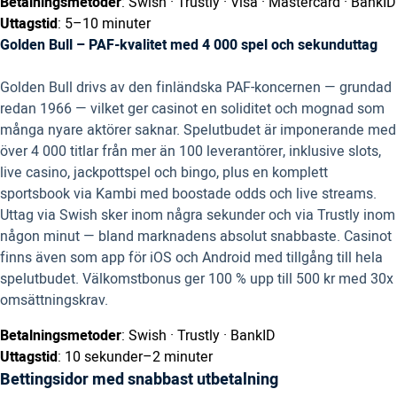
Betalningsmetoder
: Swish · Trustly · Visa · Mastercard · BankID
Uttagstid
: 5–10 minuter
Golden Bull – PAF-kvalitet med 4 000 spel och sekunduttag
Golden Bull drivs av den finländska PAF-koncernen — grundad
redan 1966 — vilket ger casinot en soliditet och mognad som
många nyare aktörer saknar. Spelutbudet är imponerande med
över 4 000 titlar från mer än 100 leverantörer, inklusive slots,
live casino, jackpottspel och bingo, plus en komplett
sportsbook via Kambi med boostade odds och live streams.
Uttag via Swish sker inom några sekunder och via Trustly inom
någon minut — bland marknadens absolut snabbaste. Casinot
finns även som app för iOS och Android med tillgång till hela
spelutbudet. Välkomstbonus ger 100 % upp till 500 kr med 30x
omsättningskrav.
Betalningsmetoder
: Swish · Trustly · BankID
Uttagstid
: 10 sekunder–2 minuter
Bettingsidor med snabbast utbetalning