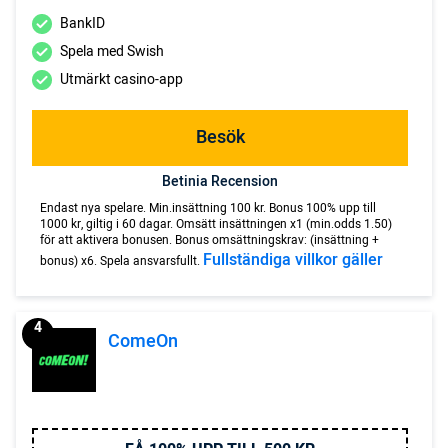
BankID
Spela med Swish
Utmärkt casino-app
Besök
Betinia Recension
Endast nya spelare. Min.insättning 100 kr. Bonus 100% upp till
1000 kr, giltig i 60 dagar. Omsätt insättningen x1 (min.odds 1.50)
för att aktivera bonusen. Bonus omsättningskrav: (insättning +
Fullständiga villkor gäller
bonus) x6. Spela ansvarsfullt.
4
ComeOn