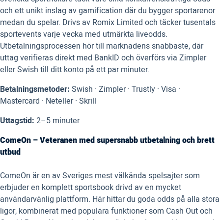
och ett unikt inslag av gamification där du bygger sportarenor
medan du spelar. Drivs av Romix Limited och täcker tusentals
sportevents varje vecka med utmärkta liveodds.
Utbetalningsprocessen hör till marknadens snabbaste, där
uttag verifieras direkt med BankID och överförs via Zimpler
eller Swish till ditt konto på ett par minuter.
Betalningsmetoder:
Swish · Zimpler · Trustly · Visa ·
Mastercard · Neteller · Skrill
Uttagstid:
2–5 minuter
ComeOn – Veteranen med supersnabb utbetalning och brett
utbud
ComeOn är en av Sveriges mest välkända spelsajter som
erbjuder en komplett sportsbook drivd av en mycket
användarvänlig plattform. Här hittar du goda odds på alla stora
ligor, kombinerat med populära funktioner som Cash Out och