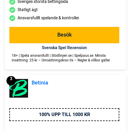
Sveriges största bettingsida
Statligt ägt
Ansvarsfulllt spelande & kontroller
Besök
Svenska Spel Recension
18+ | Spela ansvarsfullt | Stödlinjen.se | Spelpaus.se. Minsta
insättning: 25 kr – Omsättningskrav 0x – Regler & villkor gäller.
3
Betinia
100% UPP TILL 1000 KR