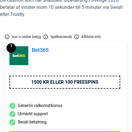
De casinon som har snabbast utbetalning i Sverige 2026
betalar ut vinster inom 10 sekunder till 5 minuter via Swish
eller Trustly.
Hur vi sätter betyg
Spelberoende
Affiliate info
1
Bet365
1500 KR ELLER 100 FREESPINS
Generös välkomstbonus
Utmärkt support
Swish betalning