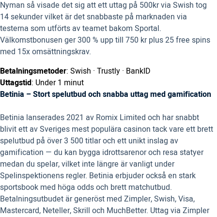
Nyman så visade det sig att ett uttag på 500kr via Swish tog
14 sekunder vilket är det snabbaste på marknaden via
testerna som utförts av teamet bakom Sportal.
Välkomstbonusen ger 300 % upp till 750 kr plus 25 free spins
med 15x omsättningskrav.
Betalningsmetoder
: Swish · Trustly · BankID
Uttagstid
: Under 1 minut
Betinia – Stort spelutbud och snabba uttag med gamification
Betinia lanserades 2021 av Romix Limited och har snabbt
blivit ett av Sveriges mest populära casinon tack vare ett brett
spelutbud på över 3 500 titlar och ett unikt inslag av
gamification — du kan bygga idrottsarenor och resa statyer
medan du spelar, vilket inte längre är vanligt under
Spelinspektionens regler. Betinia erbjuder också en stark
sportsbook med höga odds och brett matchutbud.
Betalningsutbudet är generöst med Zimpler, Swish, Visa,
Mastercard, Neteller, Skrill och MuchBetter. Uttag via Zimpler