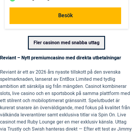
Besök
Fler casinon med snabba uttag
Reviant – Nytt premiumcasino med direkta utbetalningar
Reviant är ett av 2026 års nyaste tillskott på den svenska
spelmarknaden, lanserat av EntBox Limited med tydlig
ambition att särskilja sig från mängden. Casinot kombinerar
slots, live casino och en sportsbook på samma plattform med
ett stilrent och mobiloptimerat gränssnitt. Spelutbudet är
kurerat snarare än överväldigande, med fokus på kvalitet från
välkända leverantörer samt exklusiva titlar via Spin On. Live
casinot med Ruby Lounge ger en mer exklusiv känsla. Uttag
via Trustly och Swish hanteras direkt — Efter ett test av Jimmy