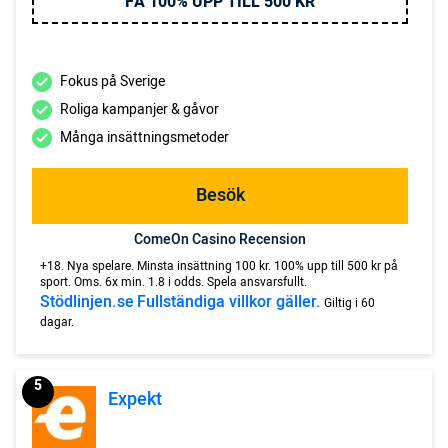
FÅ 100% UPP TILL 500 KR
Fokus på Sverige
Roliga kampanjer & gåvor
Många insättningsmetoder
Besök
ComeOn Casino Recension
+18. Nya spelare. Minsta insättning 100 kr. 100% upp till 500 kr på
sport. Oms. 6x min. 1.8 i odds. Spela ansvarsfullt.
Stödlinjen.se
Fullständiga villkor gäller.
Giltig i 60
dagar.
5
Expekt