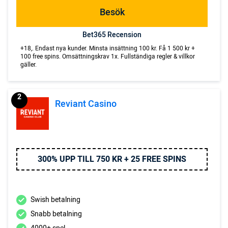
Besök
Bet365 Recension
+18,. Endast nya kunder. Minsta insättning 100 kr. Få 1 500 kr +
100 free spins. Omsättningskrav 1x. Fullständiga regler & villkor
gäller.
2
Reviant Casino
300% UPP TILL 750 KR + 25 FREE SPINS
Swish betalning
Snabb betalning