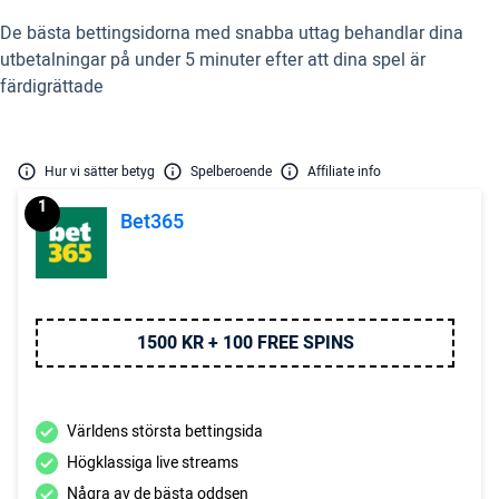
De bästa bettingsidorna med snabba uttag behandlar dina
utbetalningar på under 5 minuter efter att dina spel är
färdigrättade
Hur vi sätter betyg
Spelberoende
Affiliate info
1
Bet365
1500 KR + 100 FREE SPINS
Världens största bettingsida
Högklassiga live streams
Några av de bästa oddsen