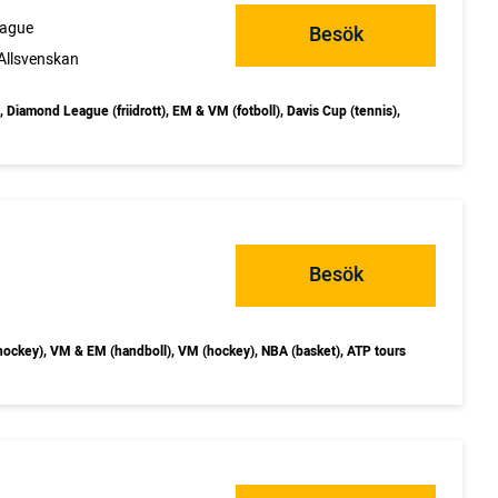
ague
Besök
Allsvenskan
), Diamond League (friidrott), EM & VM (fotboll), Davis Cup (tennis),
Besök
CHL (hockey), VM & EM (handboll), VM (hockey), NBA (basket), ATP tours