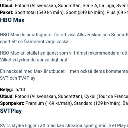
Utbud:
Fotboll (Allsvenskan, Superettan, Serie A, La Liga, Sv
Paket:
Sport total (549 kr/mån), Sport (349 kr/mån), Plus (69 
HBO Max
HBO Max delar rättigheter för att visa Allsvenskan och Superett
sport att se framemot varje vecka.
HBO Max är istället en tjänst som vi främst rekommenderar att
Vilket vi tycker de gör väldigt bra!
En nackdel med Max är utbudet – men också deras kommentatorer
SVT och TV4Play.
Betyg:
6/10
Utbud:
Fotboll (Allsvenskan, Superettan), Cykel (Tour de France
Sportpaket:
Premium (169 kr/mån), Standard (129 kr/mån), Ba
SVTPlay
SVTs styrka ligger i att man kan streama sport gratis. SVTPlay in