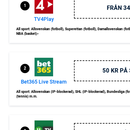
1
FRÅN 34
TV4Play
All sport: Allsvenskan (fotboll), Superettan (fotboll), Damallsvenskan (fo
NBA (basket)
>
2
50 KR PÅ
Bet365 Live Stream
All sport: Allsvenskan (IP-blockerad), SHL (IP-blockerad), Bundesliga (fot
(tennis) m.m.