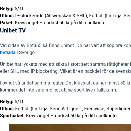
Betyg:
5/10
Utbud:
IP-blockerade (Allsvenskan & SHL), Fotboll (La Liga, Se
Paket:
Krävs inget – endast 50 kr på ditt spelkonto
Unibet TV
Vid sidan av Bet365 så finns Unibet. De har valt att kopiera k
betsida
i Sverige.
Unibet har lyckats med att säkra i stort sett samma rättigheter
eller SHL med IP-blockering. Vilket är en nackdel för de svens
I övrigt så är det samma regler. Det krävs att du har minst 50 k
kommer det inte vara möjligt att se sport live i fullskärm.
Betyg:
5/10
Utbud:
Fotboll (La Liga, Serie A, Ligue 1, Eredivisie, Superli
Sportpaket:
Krävs inget – endsat 50 kr på ditt spelkonto