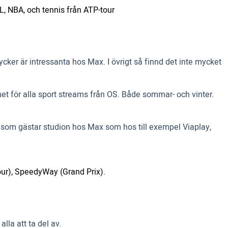
, NBA, och tennis från ATP-tour
cker är intressanta hos Max. I övrigt så finnd det inte mycket
t för alla sport streams från OS. Både sommar- och vinter.
 som gästar studion hos Max som hos till exempel Viaplay,
tour), SpeedyWay (Grand Prix).
lla att ta del av.