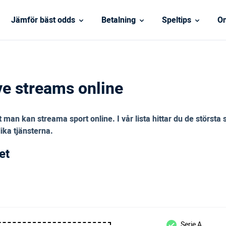
Jämför bäst odds
Betalning
Speltips
On
ve streams online
 man kan streama sport online. I vår lista hittar du de största
lika tjänsterna.
et
Serie A