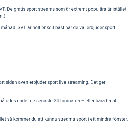
T. De gratis sport streams som är extremt populära är istället
m.).
månad. SVT är helt enkelt bäst när de väl erbjuder sport
att sidan även erbjuder sport live streaming. Det ger
t på odds under de senaste 24 timmarna – eller bara ha 50
llet så kommer du att kunna streama sport i ett mindre fönster.