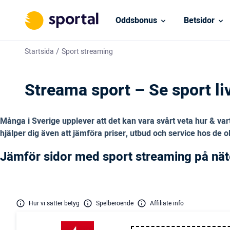
Oddsbonus
Betsidor
/
Startsida
Sport streaming
Streama sport – Se sport li
Många i Sverige upplever att det kan vara svårt veta hur & vart
hjälper dig även att jämföra priser, utbud och service hos de o
Jämför sidor med sport streaming på nät
Hur vi sätter betyg
Spelberoende
Affiliate info