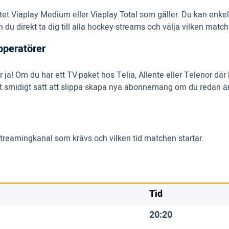
tet Viaplay Medium eller Viaplay Total som gäller. Du kan enkelt
u direkt ta dig till alla hockey-streams och välja vilken match 
operatörer
är ja! Om du har ett TV-paket hos Telia, Allente eller Telenor d
r ett smidigt sätt att slippa skapa nya abonnemang om du redan
streamingkanal som krävs och vilken tid matchen startar.
Tid
20:20