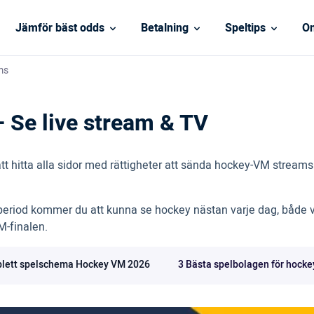
Jämför bäst odds
Betalning
Speltips
On
ms
Se live stream & TV
att hitta alla sidor med rättigheter att sända hockey-VM stream
iod kommer du att kunna se hockey nästan varje dag, både via
M-finalen.
lett spelschema Hockey VM 2026
3 Bästa spelbolagen för hocke