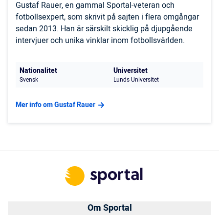
Gustaf Rauer, en gammal Sportal-veteran och
fotbollsexpert, som skrivit på sajten i flera omgångar
sedan 2013. Han är särskilt skicklig på djupgående
intervjuer och unika vinklar inom fotbollsvärlden.
Nationalitet
Universitet
Svensk
Lunds Universitet
Mer info om Gustaf Rauer
Om Sportal