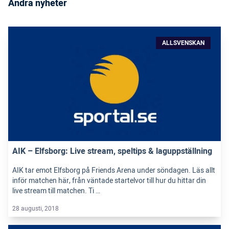
Andra nyheter
ALLSVENSKAN
AIK – Elfsborg: Live stream, speltips & laguppställning
AIK tar emot Elfsborg på Friends Arena under söndagen. Läs allt
inför matchen här, från väntade startelvor till hur du hittar din
live stream till matchen. Ti …
28 augusti, 2018