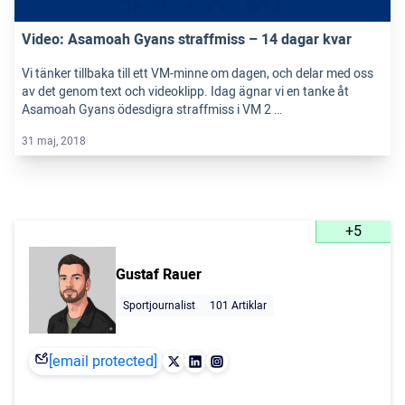
Video: Asamoah Gyans straffmiss – 14 dagar kvar
Vi tänker tillbaka till ett VM-minne om dagen, och delar med oss
av det genom text och videoklipp. Idag ägnar vi en tanke åt
Asamoah Gyans ödesdigra straffmiss i VM 2 …
31 maj, 2018
+5
Gustaf Rauer
Sportjournalist
101 Artiklar
[email protected]