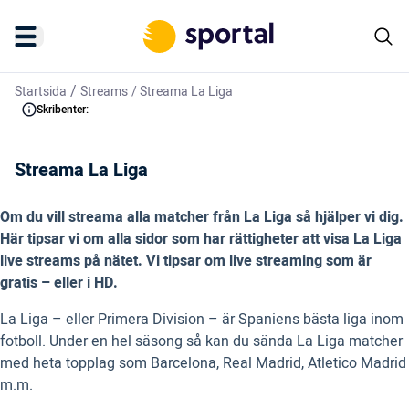
/
Startsida
Streams
/
Streama La Liga
Skribenter:
Streama La Liga
Om du vill streama alla matcher från La Liga så hjälper vi dig.
Här tipsar vi om alla sidor som har rättigheter att visa La Liga
live streams på nätet. Vi tipsar om live streaming som är
gratis – eller i HD.
La Liga – eller Primera Division – är Spaniens bästa liga inom
fotboll. Under en hel säsong så kan du sända La Liga matcher
med heta topplag som Barcelona, Real Madrid, Atletico Madrid
m.m.