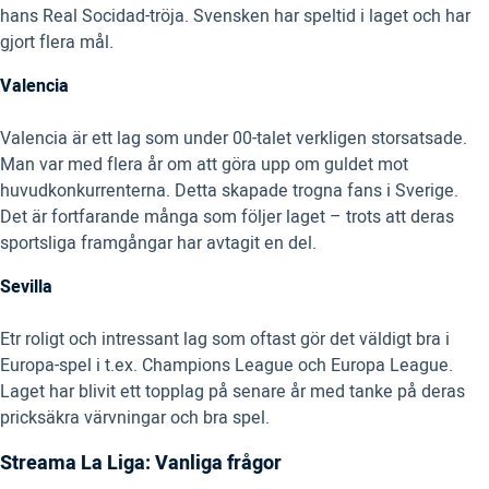
hans Real Socidad-tröja. Svensken har speltid i laget och har
gjort flera mål.
Valencia
Valencia är ett lag som under 00-talet verkligen storsatsade.
Man var med flera år om att göra upp om guldet mot
huvudkonkurrenterna. Detta skapade trogna fans i Sverige.
Det är fortfarande många som följer laget – trots att deras
sportsliga framgångar har avtagit en del.
Sevilla
Etr roligt och intressant lag som oftast gör det väldigt bra i
Europa-spel i t.ex. Champions League och Europa League.
Laget har blivit ett topplag på senare år med tanke på deras
pricksäkra värvningar och bra spel.
Streama La Liga: Vanliga frågor