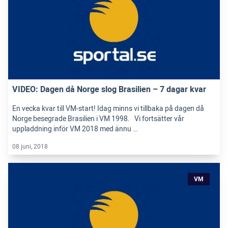
VIDEO: Dagen då Norge slog Brasilien – 7 dagar kvar
En vecka kvar till VM-start! Idag minns vi tillbaka på dagen då
Norge besegrade Brasilien i VM 1998. Vi fortsätter vår
uppladdning inför VM 2018 med ännu …
08 juni, 2018
VM