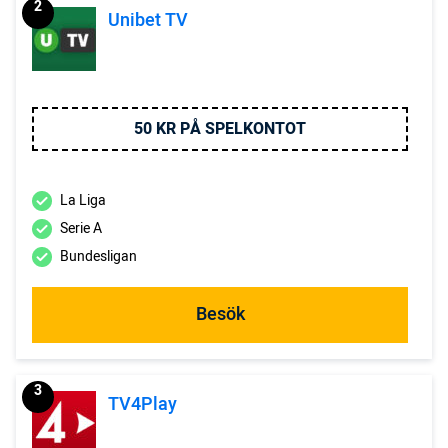
2
Unibet TV
50 KR PÅ SPELKONTOT
La Liga
Serie A
Bundesligan
Besök
3
TV4Play