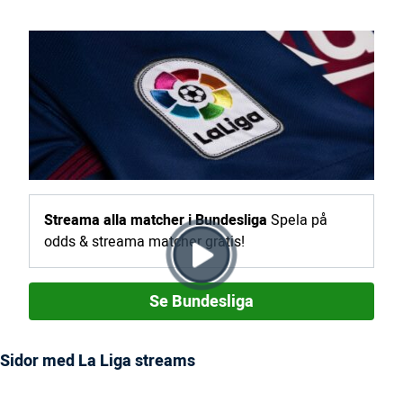
Streama alla matcher i Bundesliga
Spela på
odds & streama matcher gratis!
Se Bundesliga
Sidor med La Liga streams