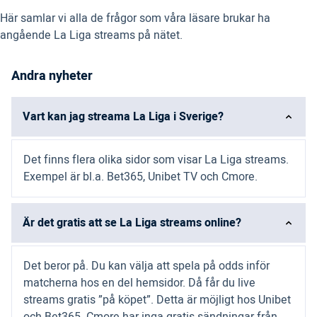
Här samlar vi alla de frågor som våra läsare brukar ha
angående La Liga streams på nätet.
Andra nyheter
Vart kan jag streama La Liga i Sverige?
Det finns flera olika sidor som visar La Liga streams.
Exempel är bl.a. Bet365, Unibet TV och Cmore.
Är det gratis att se La Liga streams online?
Det beror på. Du kan välja att spela på odds inför
matcherna hos en del hemsidor. Då får du live
streams gratis ”på köpet”. Detta är möjligt hos Unibet
och Bet365. Cmore har inga gratis sändningar från