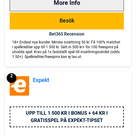
More Info
Besök
Bet365 Recension
18+ Endast nya kunder. Minsta insättning 50 kr. Få 100% matchat
i spelkrediter upp till 1 500 kr. Sätt in 500 kr+ för 100 freespins på
utvalda spel. Krav på 1x fastställt spel till insättningsvärdet (odds
1.50+). Spelkrediter/freespins kan ej tas ut.
2
Expekt
UPP TILL 1 500 KR I BONUS + 64 KR I
GRATISSPEL PÅ EXPEKT-TIPSET