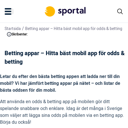
/
Startsida
Betting appar – Hitta bäst mobil app för odds & betting
Skribenter:
Betting appar – Hitta bäst mobil app för odds &
betting
Letar du efter den bästa betting appen att ladda ner till din
mobil? Vi har jämfört betting appar på nätet – och listar de
bästa oddsen för din mobil.
Att använda en odds & betting app på mobilen gör ditt
spelande snabbare och enklare. Idag är det många i Sverige
som väljer att lägga sina odds på mobilen via en betting app.
Börja du också!