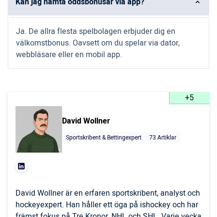
Kan jag hämta oddsbonusar via app?
Ja. De allra flesta spelbolagen erbjuder dig en
välkomstbonus. Oavsett om du spelar via dator,
webbläsare eller en mobil app.
+5
David Wollner
Sportskribent & Bettingexpert
73 Artiklar
David Wollner är en erfaren sportskribent, analyst och
hockeyexpert. Han håller ett öga på ishockey och har
främst fokus på Tre Kronor, NHL och SHL. Varje vecka