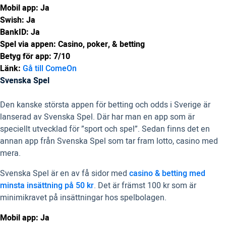
Mobil app: Ja
Swish: Ja
BankID: Ja
Spel via appen: Casino, poker, & betting
Betyg för app: 7/10
Länk:
Gå till ComeOn
Svenska Spel
Den kanske största appen för betting och odds i Sverige är
lanserad av Svenska Spel. Där har man en app som är
speciellt utvecklad för ”sport och spel”. Sedan finns det en
annan app från Svenska Spel som tar fram lotto, casino med
mera.
Svenska Spel är en av få sidor med
casino & betting med
minsta insättning på 50 kr
. Det är främst 100 kr som är
minimikravet på insättningar hos spelbolagen.
Mobil app: Ja