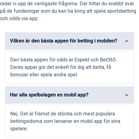
radar vi upp de vanligaste frågorna. Där hittar du snabbt svar
på de funderingar som du kan ha kring att spela sportsbetting
och odds via app.
Vilken är den bästa appen för betting i mobilen?
Den bästa appen för odds är Expekt och Bet365.
Deras appar gör det enkelt för dig att betta, få
bonusar eller spela andra spel.
Har alla spelbolagen en mobil app?
Nej. Det är främst de största och mest populära
bettingsidorna som lanserar en mobil app för sina
spelare.