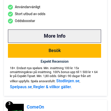
Användarvänligt
Stort utbud av odds
Oddsboostar
More Info
Besök
Expekt Recension
18+. Endast nya spelare. Min. insättning 100 kr. 15x
omsättningskrav på insättning. 100% bonus upp till 1 500 kr + 64
kr på Expekt-Tipset. Min. 1,80 odds. Giltigt i 90 dagar från att
Stodlinjen.se
villkor uppfylls. Spela ansvarsfullt.
,
Spelpaus.se
Regler & villkor gäller.
,
3
ComeOn