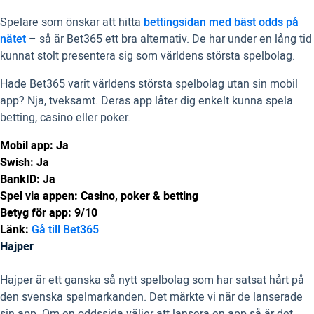
Spelare som önskar att hitta
bettingsidan med bäst odds på
nätet
– så är Bet365 ett bra alternativ. De har under en lång tid
kunnat stolt presentera sig som världens största spelbolag.
Hade Bet365 varit världens största spelbolag utan sin mobil
app? Nja, tveksamt. Deras app låter dig enkelt kunna spela
betting, casino eller poker.
Mobil app: Ja
Swish: Ja
BankID: Ja
Spel via appen: Casino, poker & betting
Betyg för app: 9/10
Länk:
Gå till Bet365
Hajper
Hajper är ett ganska så nytt spelbolag som har satsat hårt på
den svenska spelmarkanden. Det märkte vi när de lanserade