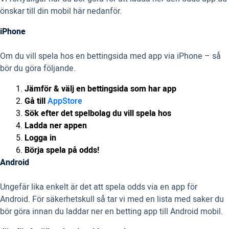
önskar till din mobil här nedanför.
iPhone
Om du vill spela hos en bettingsida med app via iPhone – så
bör du göra följande.
Jämför & välj en bettingsida som har app
Gå till
AppStore
Sök efter det spelbolag du vill spela hos
Ladda ner appen
Logga in
Börja spela på odds!
Android
Ungefär lika enkelt är det att spela odds via en app för
Android. För säkerhetskull så tar vi med en lista med saker du
bör göra innan du laddar ner en betting app till Android mobil.