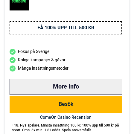
FÅ 100% UPP TILL 500 KR
Fokus på Sverige
Roliga kampanjer & gåvor
Många insättningsmetoder
More Info
Besök
ComeOn Casino Recension
+18. Nya spelare. Minsta insättning 100 kr. 100% upp till 500 kr på
sport. Oms. 6x min. 1.8 i odds. Spela ansvarsfullt.