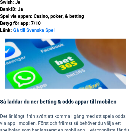
Swish: Ja
BankID: Ja
Spel via appen: Casino, poker, & betting
Betyg för app: 7/10
Länk:
Gå till Svenska Spel
Så laddar du ner betting & odds appar till mobilen
Det är långt ifrån svårt att komma i gång med att spela odds
via app i mobilen. Först och främst så behöver du välja ett
spelbolag som har lanserat en mobil app. I vår topplista får du