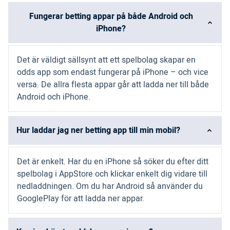
Fungerar betting appar på både Android och
iPhone?
Det är väldigt sällsynt att ett spelbolag skapar en
odds app som endast fungerar på iPhone – och vice
versa. De allra flesta appar går att ladda ner till både
Android och iPhone.
Hur laddar jag ner betting app till min mobil?
Det är enkelt. Har du en iPhone så söker du efter ditt
spelbolag i AppStore och klickar enkelt dig vidare till
nedladdningen. Om du har Android så använder du
GooglePlay för att ladda ner appar.