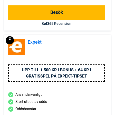
Besök
Bet365 Recension
2
Expekt
UPP TILL 1 500 KR I BONUS + 64 KR I
GRATISSPEL PÅ EXPEKT-TIPSET
Användarvänligt
Stort utbud av odds
Oddsboostar