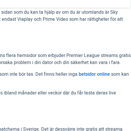
ta sidan som du kan ta hjälp av om du är utomlands är Sky
t endast Viaplay och Prime Video som har rättigheter för att
finns flera hemsidor som erbjuder Premier League streams gratis
saka problem i din dator och din säkerhet kan vara i fara.
som inte bör tas. Det finns heller inga
betsidor online
som kan
s ibland månader eller veckor där du får testa deras live
tcherna i Sverige. Det är dessvärre inte gratis att streama