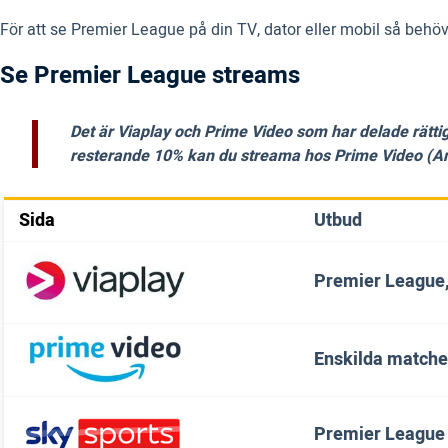
För att se Premier League på din TV, dator eller mobil så be
Se Premier League streams
Det är Viaplay och Prime Video som har delade rätti
resterande 10% kan du streama hos Prime Video (
Sida
Utbud
Premier League
Enskilda matche
Premier League