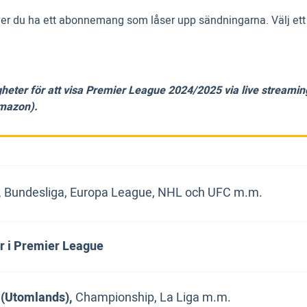
höver du ha ett abonnemang som låser upp sändningarna. Välj e
gheter för att visa Premier League 2024/2025 via live streamin
Amazon).
,
Bundesliga, Europa League, NHL och UFC m.m.
r i Premier League
 (Utomlands),
Championship, La Liga m.m.