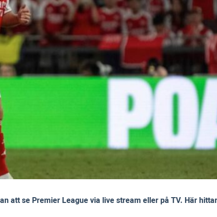
an att se Premier League via live stream eller på TV. Här hitta