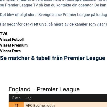
se Premier League TV så kan du kontakta din operatör. De kan i f
Det blev otroligt stort i Sverige att se Premier League på lörda
Här nedanför ger vi ett urval på några av de kanaler som visa
TV6
Viasat Fotboll
Viasat Premium
Viasat Extra
Se matcher & tabell från Premier League