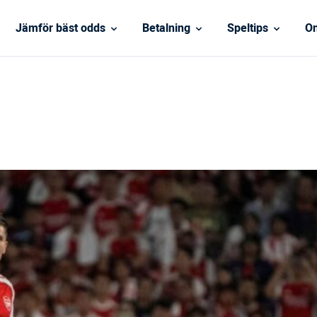
Jämför bäst odds
Betalning
Speltips
On