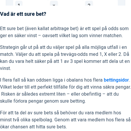
Vad är ett sure bet?
Ett sure bet (även kallat arbitrage bet) är ett spel på odds som
ger en säker vinst – oavsett vilket lag som vinner matchen.
Strategin går ut på att du väljer spel på alla möjliga utfall i en
match. Väljer du att spela på trevägs-odds med 1, X eller 2. Då
kan du vara helt säker på att 1 av 3 spel kommer att dela ut en
vinst.
I flera fall så kan oddsen ligga i obalans hos flera
bettingsidor
.
Vilket leder till ett perfekt tillfälle för dig att vinna säkra pengar.
Risken är således extremt liten – eller obefintlig – att du
skulle förlora pengar genom sure betting.
För att ta del av sure bets så behöver du vara medlem hos
minst två olika spelbolag. Genom att vara medlem hos flera så
ökar chansen att hitta sure bets.