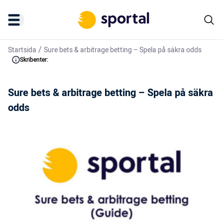
/
Startsida
Sure bets & arbitrage betting – Spela på säkra odds
Skribenter:
Sure bets & arbitrage betting – Spela på säkra
odds