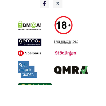
Alla tips är granskade & givna i god anda, men vinster är inte