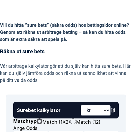
Vill du hitta ”sure bets” (säkra odds) hos bettingsidor online?
Genom att räkna ut arbitrage betting – så kan du hitta odds
som är extra säkra att spela på.
Räkna ut sure bets
Vår arbitrage kalkylator gör att du själv kan hitta sure bets. Här
kan du själv jämföra odds och räkna ut sannolikhet att vinna
på ditt valda odds.