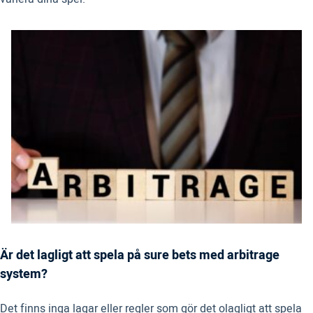
Är det lagligt att spela på sure bets med arbitrage
system?
Det finns inga lagar eller regler som gör det olagligt att spela