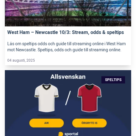
West Ham – Newcastle 10/3: Stream, odds & speltips
Läs om speltips odds och guide till streaming online i West Ham
mot Newcastle. Speltips, odds och guide till streaming online.
04 augusti, 2025
SPELTIPS