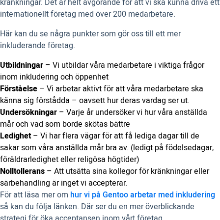
kränkningar. Det är helt avgörande för att vi ska kunna driva ett
internationellt företag med över 200 medarbetare.
Här kan du se några punkter som gör oss till ett mer
inkluderande företag.
Utbildningar
– Vi utbildar våra medarbetare i viktiga frågor
inom inkludering och öppenhet
Förståelse
– Vi arbetar aktivt för att våra medarbetare ska
känna sig förstådda – oavsett hur deras vardag ser ut.
Undersökningar
– Varje år undersöker vi hur våra anställda
mår och vad som borde skötas bättre
Ledighet
– Vi har flera vägar för att få lediga dagar till de
sakar som våra anställda mår bra av. (ledigt på födelsedagar,
föräldrarledighet eller religösa högtider)
Nolltollerans
– Att utsätta sina kollegor för kränkningar eller
särbehandling är inget vi accepterar.
För att läsa mer om
hur vi på Gentoo arbetar med inkludering
så kan du följa länken. Där ser du en mer överblickande
strategi för öka acceptansen inom vårt företag.