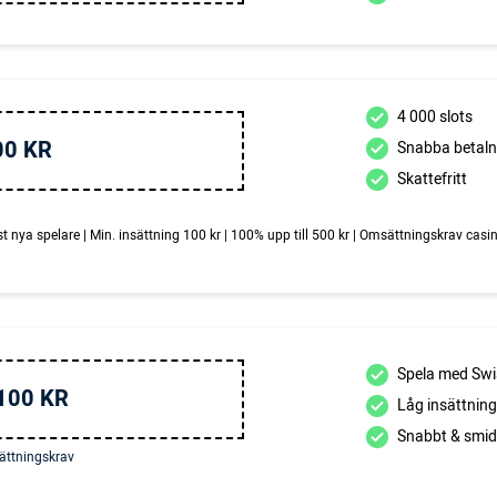
4 000 slots
00 KR
Snabba betaln
Skattefritt
st nya spelare | Min. insättning 100 kr | 100% upp till 500 kr | Omsättningskrav ca
Spela med Sw
100 KR
Låg insättning
Snabbt & smid
ättningskrav