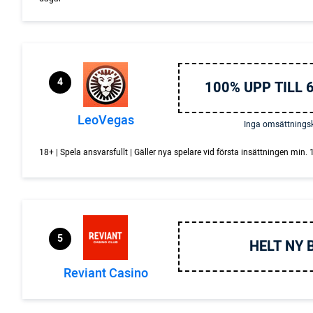
4
100% UPP TILL 
LeoVegas
Inga omsättningsk
18+ | Spela ansvarsfullt | Gäller nya spelare vid första insättningen min
5
HELT NY 
Reviant Casino