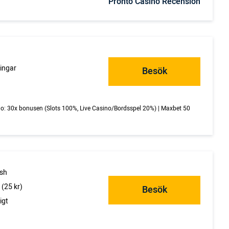
Pronto Casino Recension
ingar
Besök
sino: 30x bonusen (Slots 100%, Live Casino/Bordsspel 20%) | Maxbet 50
ish
 (25 kr)
Besök
igt