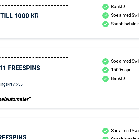
BankID
TILL 1000 KR
Spela med Sw
Snabb betalni
Spela med Sw
 11 FREESPINS
1500+ spel
BankID
ingskrav: x35
spelautomater”
Spela med Sw
REESPINS