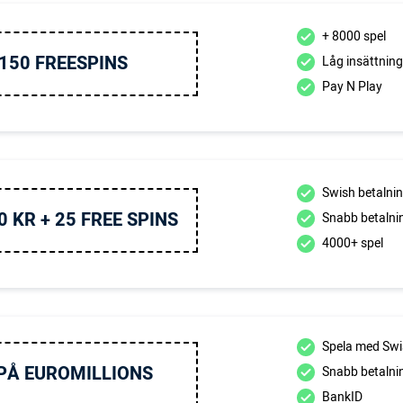
+ 8000 spel
 150 FREESPINS
Låg insättning
Pay N Play
Swish betalni
0 KR + 25 FREE SPINS
Snabb betalni
4000+ spel
Spela med Sw
 PÅ EUROMILLIONS
Snabb betalni
BankID