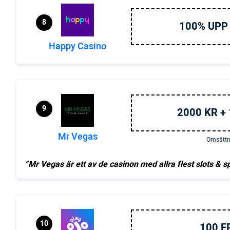
8
100% UPP 
Happy Casino
9
2000 KR +
Mr Vegas
Omsättn
”Mr Vegas är ett av de casinon med allra flest slots & 
10
100 F