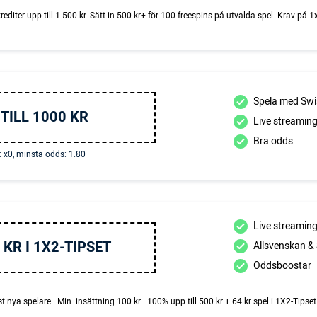
ter upp till 1 500 kr. Sätt in 500 kr+ för 100 freespins på utvalda spel. Krav på 1x 
Spela med Sw
TILL 1000 KR
Live streamin
Bra odds
 x0, minsta odds: 1.80
Live streamin
 KR I 1X2-TIPSET
Allsvenskan &
Oddsboostar
t nya spelare | Min. insättning 100 kr | 100% upp till 500 kr + 64 kr spel i 1X2-Tipse