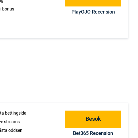
ng
i bonus
PlayOJO Recension
ta bettingsida
Besök
ve streams
ästa oddsen
Bet365 Recension