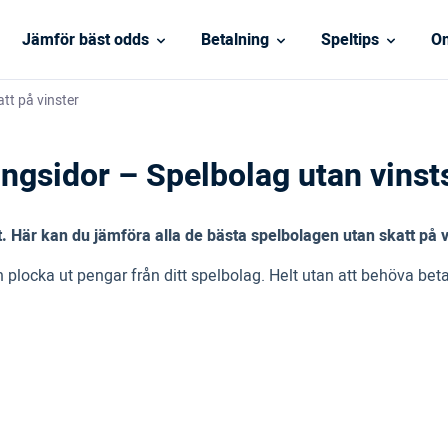
Jämför bäst odds
Betalning
Speltips
On
att på vinster
ingsidor – Spelbolag utan vinst
tet. Här kan du jämföra alla de bästa spelbolagen utan skatt på 
n plocka ut pengar från ditt spelbolag. Helt utan att behöva beta