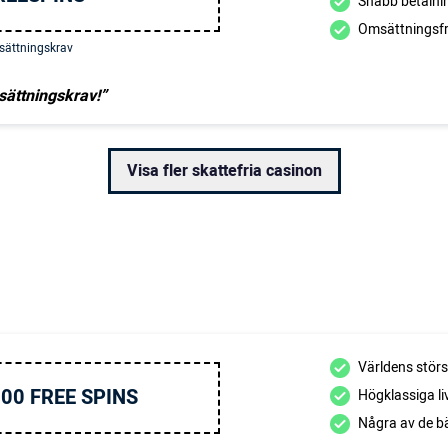
Snabb betalni
Omsättningsfr
sättningskrav
sättningskrav!”
Visa fler skattefria casinon
Världens störs
100 FREE SPINS
Högklassiga li
Några av de b