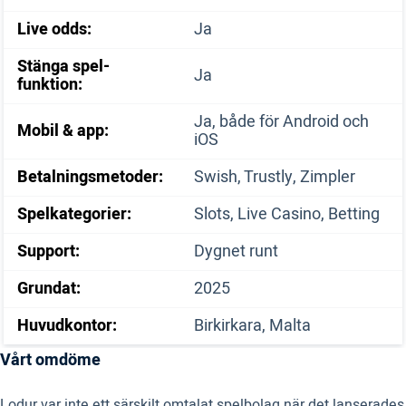
Live odds:
Ja
Stänga spel-
Ja
funktion:
Ja, både för Android och
Mobil & app:
iOS
Betalningsmetoder:
Swish, Trustly, Zimpler
Spelkategorier:
Slots, Live Casino, Betting
Support:
Dygnet runt
Grundat:
2025
Huvudkontor:
Birkirkara, Malta
Vårt omdöme
Lodur var inte ett särskilt omtalat spelbolag när det lanserades