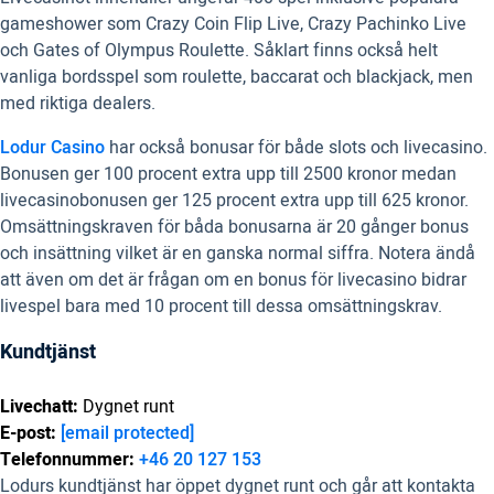
gameshower som Crazy Coin Flip Live, Crazy Pachinko Live
och Gates of Olympus Roulette. Såklart finns också helt
vanliga bordsspel som roulette, baccarat och blackjack, men
med riktiga dealers.
Lodur Casino
har också bonusar för både slots och livecasino.
Bonusen ger 100 procent extra upp till 2500 kronor medan
livecasinobonusen ger 125 procent extra upp till 625 kronor.
Omsättningskraven för båda bonusarna är 20 gånger bonus
och insättning vilket är en ganska normal siffra. Notera ändå
att även om det är frågan om en bonus för livecasino bidrar
livespel bara med 10 procent till dessa omsättningskrav.
Kundtjänst
Livechatt:
Dygnet runt
E-post:
[email protected]
Telefonnummer:
+46 20 127 153
Lodurs kundtjänst har öppet dygnet runt och går att kontakta