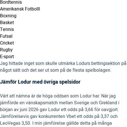
Bordtennis
Amerikansk Fotbolll
Boxning
Basket
Tennis
Futsal
Cricket
Rugby
E-sport
Jag hittade inget som skulle utmärka Lodurs bettingsektion på
något sätt och det ser ut som på de flesta spelbolagen.
Jämför Lodur med övriga spelsidor
Värt att nämna är de höga oddsen som Lodur har. När jag
jämförde en vänskapsmatch mellan Sverige och Grekland i
början av juni 2026 gav Lodur ett odds på 3,66 för oavgjort.
Jämförelsevis gav konkurrenten Vbet ett odds på 3,37 och
LeoVegas 3,50. I min jämförelse gällde detta på många