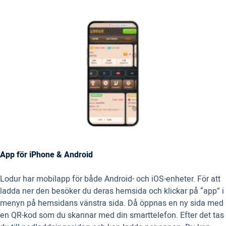
App för iPhone & Android
Lodur har mobilapp för både Android- och iOS-enheter. För att
ladda ner den besöker du deras hemsida och klickar på “app” i
menyn på hemsidans vänstra sida. Då öppnas en ny sida med
en QR-kod som du skannar med din smarttelefon. Efter det tas