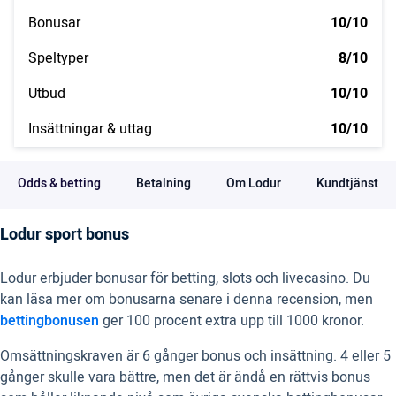
Bonusar
10/10
Speltyper
8/10
Utbud
10/10
Insättningar & uttag
10/10
Odds & betting
Betalning
Om Lodur
Kundtjänst
Lodur sport bonus
Lodur erbjuder bonusar för betting, slots och livecasino. Du
kan läsa mer om bonusarna senare i denna recension, men
bettingbonusen
ger 100 procent extra upp till 1000 kronor.
Omsättningskraven är 6 gånger bonus och insättning. 4 eller 5
gånger skulle vara bättre, men det är ändå en rättvis bonus