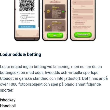
Lodur odds & betting
Lodur erbjöd ingen betting vid lansering, men nu har de en
bettingsektion med odds, liveodds och virtuella sportspel.
Utbudet är ganska standard och inte jättestort. Det finns ändå
över 1000 fotbollsobjekt och spel på bland annat följande
sporter:
Ishockey
Handboll