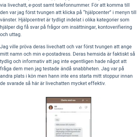
via livechatt, e-post samt telefonnummer. För att komma till
den var jag först tvungen att klicka på “hjälpcenter” i menyn till
vänster. Hjälpcentret är tydligt indelat i olika kategorier som
hjälper dig få svar på frågor om insättningar, kontoverifiering
och uttag.
Jag ville pröva deras livechatt och var först tvungen att ange
mitt namn och min e-postadress. Deras hemsida är faktiskt så
tydlig och informativ att jag inte egentligen hade något att
fråga dem men jag testade ändå snabbheten. Jag var på
andra plats i kön men hann inte ens starta mitt stoppur innan
de svarade så här är livechatten mycket effektiv.