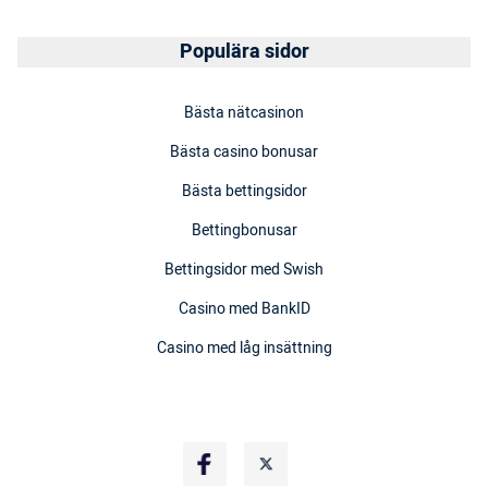
Populära sidor
Bästa nätcasinon
Bästa casino bonusar
Bästa bettingsidor
Bettingbonusar
Bettingsidor med Swish
Casino med BankID
Casino med låg insättning