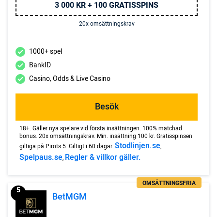
3 000 KR + 100 GRATISSPINS
20x omsättningskrav
1000+ spel
BankID
Casino, Odds & Live Casino
Besök
18+. Gäller nya spelare vid första insättningen. 100% matchad
bonus. 20x omsättningskrav. Min. insättning 100 kr. Gratisspinsen
Stodlinjen.se
giltiga på Pirots 5. Giltigt i 60 dagar.
,
Spelpaus.se
Regler & villkor gäller.
,
OMSÄTTNINGSFRIA
5
BetMGM