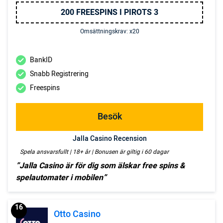
200 FREESPINS I PIROTS 3
Omsättningskrav: x20
BankID
Snabb Registrering
Freespins
Besök
Jalla Casino Recension
Spela ansvarsfullt | 18+ år | Bonusen är giltig i 60 dagar
”Jalla Casino är för dig som älskar free spins &
spelautomater i mobilen”
16
Otto Casino