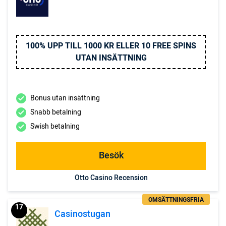
100% UPP TILL 1000 KR ELLER 10 FREE SPINS
UTAN INSÄTTNING
Bonus utan insättning
Snabb betalning
Swish betalning
Besök
Otto Casino Recension
OMSÄTTNINGSFRIA
17
Casinostugan