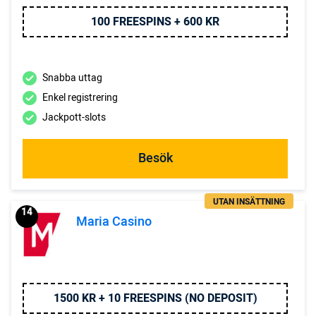
100 FREESPINS + 600 KR
Snabba uttag
Enkel registrering
Jackpott-slots
Besök
UTAN INSÄTTNING
14
Maria Casino
1500 KR + 10 FREESPINS (NO DEPOSIT)