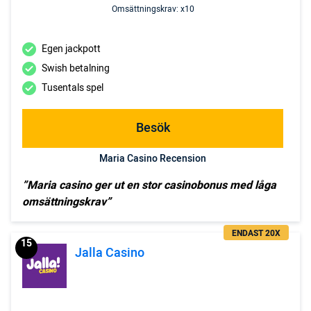
Omsättningskrav: x10
Egen jackpott
Swish betalning
Tusentals spel
Besök
Maria Casino Recension
”Maria casino ger ut en stor casinobonus med låga
omsättningskrav”
ENDAST 20X
15
Jalla Casino