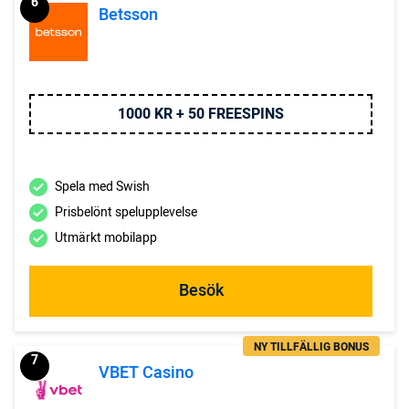
6
Betsson
1000 KR + 50 FREESPINS
Spela med Swish
Prisbelönt spelupplevelse
Utmärkt mobilapp
Besök
NY TILLFÄLLIG BONUS
7
VBET Casino