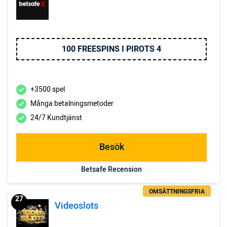
100 FREESPINS I PIROTS 4
+3500 spel
Många betalningsmetoder
24/7 Kundtjänst
Besök
Betsafe Recension
OMSÄTTNINGSFRIA
27
Videoslots