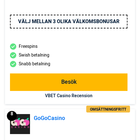
VÄLJ MELLAN 3 OLIKA VÄLKOMSBONUSAR
Freespins
Swish betalning
Snabb betalning
Besök
VBET Casino Recension
OMSÄTTNINGSFRITT
8
GoGoCasino