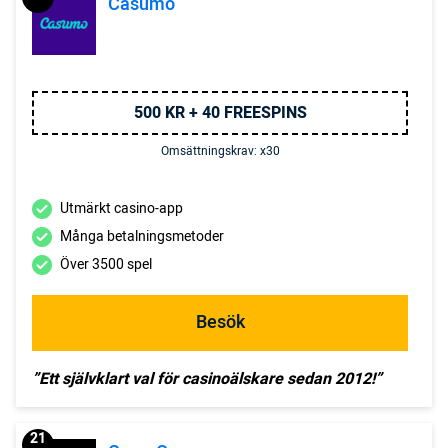
Casumo
500 KR + 40 FREESPINS
Omsättningskrav: x30
Utmärkt casino-app
Många betalningsmetoder
Över 3500 spel
Besök
”Ett självklart val för casinoälskare sedan 2012!”
21