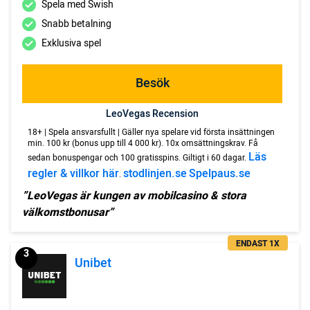
Spela med Swish
Snabb betalning
Exklusiva spel
Besök
LeoVegas Recension
18+ | Spela ansvarsfullt | Gäller nya spelare vid första insättningen
min. 100 kr (bonus upp till 4 000 kr). 10x omsättningskrav. Få
Läs
sedan bonuspengar och 100 gratisspins. Giltigt i 60 dagar.
regler & villkor här
stodlinjen.se
Spelpaus.se
.
”LeoVegas är kungen av mobilcasino & stora
välkomstbonusar”
ENDAST 1X
3
Unibet