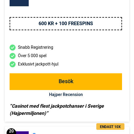
600 KR + 100 FREESPINS
Snabb Registrering
Över 5 000 spel
Exklusivt jackpott-hjul
Besök
Hajper Recension
”Casinot med flest jackpotchanser i Sverige
(Hajpermiljonen)”
ENDAST 10X
20