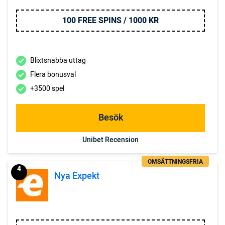
100 FREE SPINS / 1000 KR
Blixtsnabba uttag
Flera bonusval
+3500 spel
Besök
Unibet Recension
OMSÄTTNINGSFRIA
4
Nya Expekt