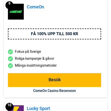
9
ComeOn
FÅ 100% UPP TILL 500 KR
Fokus på Sverige
Roliga kampanjer & gåvor
Många insättningsmetoder
Besök
ComeOn Casino Recension
10
Lucky Sport