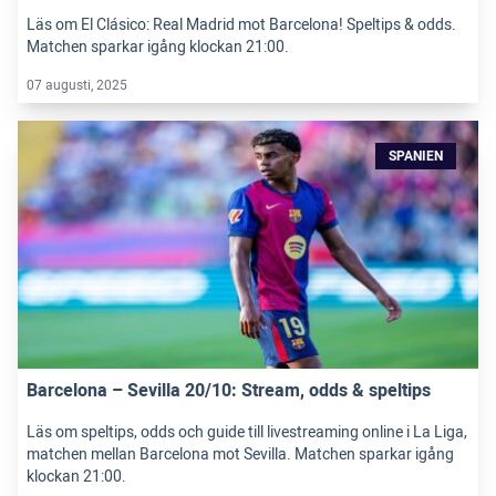
Läs om El Clásico: Real Madrid mot Barcelona! Speltips & odds.
Matchen sparkar igång klockan 21:00.
07 augusti, 2025
SPANIEN
Barcelona – Sevilla 20/10: Stream, odds & speltips
Läs om speltips, odds och guide till livestreaming online i La Liga,
matchen mellan Barcelona mot Sevilla. Matchen sparkar igång
klockan 21:00.