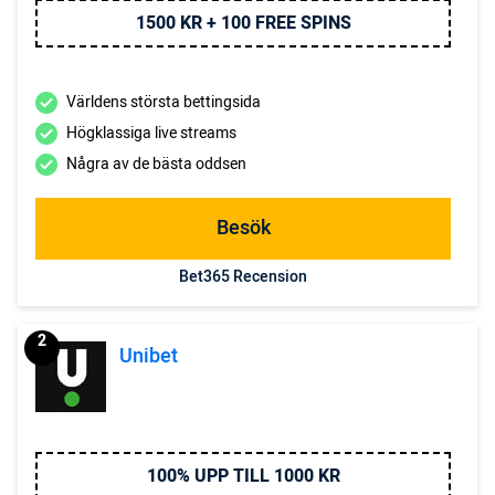
1500 KR + 100 FREE SPINS
Världens största bettingsida
Högklassiga live streams
Några av de bästa oddsen
Besök
Bet365 Recension
2
Unibet
100% UPP TILL 1000 KR