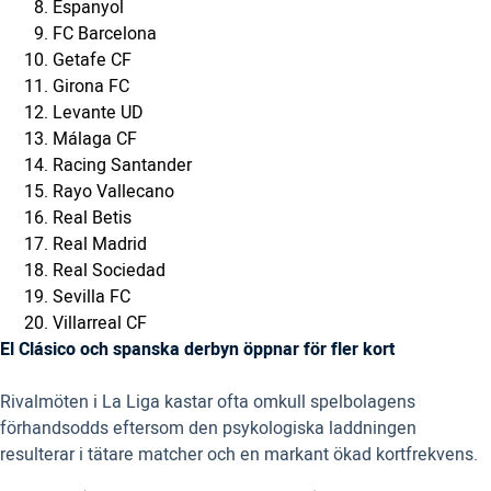
Espanyol
FC Barcelona
Getafe CF
Girona FC
Levante UD
Málaga CF
Racing Santander
Rayo Vallecano
Real Betis
Real Madrid
Real Sociedad
Sevilla FC
Villarreal CF
El Clásico och spanska derbyn öppnar för fler kort
Rivalmöten i La Liga kastar ofta omkull spelbolagens
förhandsodds eftersom den psykologiska laddningen
resulterar i tätare matcher och en markant ökad kortfrekvens.