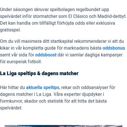
Under säsongen skruvar spelbolagen regelbundet upp
spelvärdet inför stormatcher som El Clásico och Madrid-derbyt.
Det kan handla om tillfälligt förhöjda odds eller exklusiva
gratisspel.
Om du vill maximera ditt startkapital rekommenderar vi att du
kikar in vår kompletta guide för marknadens bästa
oddsbonus
samt vår sida för
oddsboost
där vi samlar dagliga kampanjer
för europeisk fotboll.
La Liga speltips & dagens matcher
Här hittar du
aktuella speltips
, rekar och oddsanalyser för
dagens matcher i La Liga. Våra experter djupdyker i
formkurvor, skador och statistik för att hitta det bästa
spelvärdet.