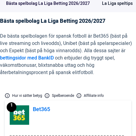
Bästa spelbolag La Liga Betting 2026/2027
La Liga speltips
Bästa spelbolag La Liga Betting 2026/2027
De bästa spelbolagen för spansk fotboll är Bet365 (bäst på
live streaming och liveodds), Unibet (bäst på spelarspecialer)
och Expekt (bäst på höga vinnarodds). Alla dessa sajter är
bettingsidor med BankID
och erbjuder dig tryggt spel,
väkomstbonusar, blixtsnabba uttag och hög
återbetalningsprocent på spansk elitfotboll.
Hur vi sätter betyg
Spelberoende
Affiliate info
1
Bet365