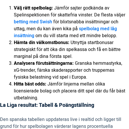
Välj rätt spelbolag:
Jämför sajter godkända av
Spelinspektionen för skattefria vinster. De flesta väljer
betting med Swish
för blixtsnabba insättningar och
uttag, men du kan även kika på
spelbolag med låg
insättning
om du vill starta med ett mindre belopp.
Hämta din välkomstbonus:
Utnyttja startbonusar
strategiskt för att öka din spelkassa och få en bättre
marginal på dina första spel.
Analysera förutsättningarna:
Granska hemmastyrka,
xG-trender, färska skaderapporter och truppernas
fysiska belastning vid spel i Europa.
Hitta bäst odds:
Jämför linjerna mellan olika
licensierade bolag och placera ditt spel där du får bäst
utbetalning.
La Liga resultat: Tabell & Poängställning
Den spanska tabellen uppdateras live i realtid och ligger till
grund för hur spelbolagen värderar lagens procentuella