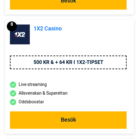
Besök
8
1X2 Casino
500 KR & + 64 KR I 1X2-TIPSET
Live streaming
Allsvenskan & Superettan
Oddsboostar
Besök