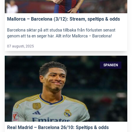
Mallorca – Barcelona (3/12): Stream, speltips & odds
Barcelona siktar på att studsa tillbaka från förlusten senast
genom att ta en seger här. Allt inför Mallorca – Barcelona!
07 augusti, 2025
SPANIEN
Real Madrid – Barcelona 26/10: Speltips & odds