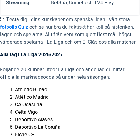
Streaming
Bet365, Unibet och TV4 Play
🦉 Testa dig i dins kunskaper om spanska ligan i vårt stora
fotbolls Quiz
och se hur bra du faktiskt har koll på historiken,
lagen och spelarna! Allt från vem som gjort flest mål, högst
värderade spelarna i La Liga och om El Clásicos alla matcher.
Alla lag i La Liga 2026/2027
Följande 20 klubbar utgör La Liga och är de lag du hittar
officiella marknadsodds på under hela säsongen:
Athletic Bilbao
Atlético Madrid
CA Osasuna
Celta Vigo
Deportivo Alavés
Deportivo La Coruña
Elche CF