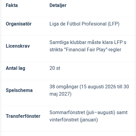
Fakta
Detaljer
Organisatör
Liga de Fútbol Profesional (LFP)
Samtliga klubbar måste klara LFP:s
Licenskrav
strikta ”Financial Fair Play”-regler
Antal lag
20 st
38 omgångar (15 augusti 2026 till 30
Spelschema
maj 2027)
Sommarfönstret (juli–augusti) samt
Transferfönster
vinterfönstret (januari)