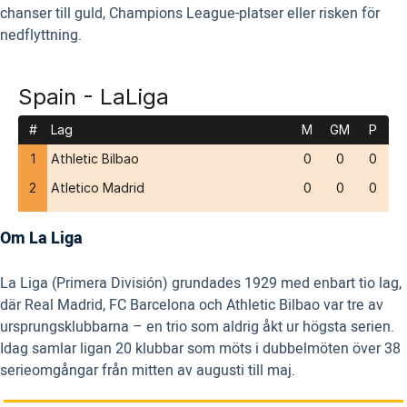
chanser till guld, Champions League-platser eller risken för
nedflyttning.
Om La Liga
La Liga (Primera División) grundades 1929 med enbart tio lag,
där Real Madrid, FC Barcelona och Athletic Bilbao var tre av
ursprungsklubbarna – en trio som aldrig åkt ur högsta serien.
Idag samlar ligan 20 klubbar som möts i dubbelmöten över 38
serieomgångar från mitten av augusti till maj.