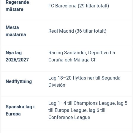
Regerande
FC Barcelona (29 titlar totalt)
mästare
Mesta
Real Madrid (36 titlar totalt)
mästarna
Nya lag
Racing Santander, Deportivo La
2026/2027
Coruña och Málaga CF
Lag 18–20 flyttas ner till Segunda
Nedflyttning
División
Lag 1–4 till Champions League, lag 5
Spanska lag i
till Europa League, lag 6 till
Europa
Conference League