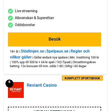
Live streaming
Allsvenskan & Superettan
Oddsboostar
Besök
Stödlinjen.se
Spelpaus.se
Regler och
18+ år |
|
|
villkor gäller
| Gäller endast nya spelare | Min. insättning 100 kr
| 100% upp till 500 kr + 64 kr spel i 1X2-Tipset | Omsättningskrav
betting: 12x bonusen till min. odds 1.80 | Giltig i 60 dagar
KOMPLETT SPORTSBOOK
6
Reviant Casino