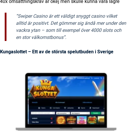
40x omsättningskrav är okej men skulle kunna vara lägre
“Swiper Casino är ett väldigt snyggt casino vilket
alltid är positivt. Det gömmer sig ändå mer
under den
vackra ytan – som till exempel över 4000 slots och
en stor välkomstbonus”.
Kungaslottet – Ett av de största spelutbuden i Sverige