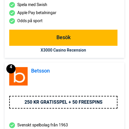
Spela med Swish
Apple Pay betalningar
Odds på sport
Besök
X3000 Casino Recension
4
Betsson
250 KR GRATISSPEL + 50 FREESPINS
Svenskt spelbolag från 1963