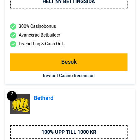
HELT NY BETTINGSIDA
300% Casinobonus
Avancerad Betbuilder
Livebetting & Cash Out
Besök
Reviant Casino Recension
7
Bethard
100% UPP TILL 1000 KR