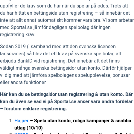
uppfyller de krav som du har när du spelar på odds. Trots att
du har hittat en bettingsida utan registrering – så innebär det
inte att allt annat automatiskt kommer vara bra. Vi som arbetar
med Sportal.se jämför dagligen spelbolag där ingen
registrering krav.
Sedan 2019 (i samband med att den svenska licensen
lanserades) så blev det ett krav på svenska spelbolag att
erbjuda BankID vid registrering. Det innebär att det finns
väldigt många svenska bettingsidor utan konto. Därför hjälper
vi dig med att jämföra spelbolagens spelupplevelse, bonusar
eller andra funktioner.
Här kan du se bettingsidor utan registrering & utan konto. Där
kan du även se vad vi på Sportal.se anser vara andra fördelar
– förutom enklare registrering.
Hajper
– Spela utan konto, roliga kampanjer & snabba
uttag (10/10)