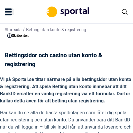
/
Startsida
Betting utan konto & registrering
Skribenter:
Bettingsidor och casino utan konto &
registrering
Vi på Sportal.se tittar närmare på alla bettingsidor utan konto
& registrering. Att spela Betting utan konto innnebär att ditt
BankID ersätter en vanlig registrering via ett formulär. Därför
kallas detta även för att betting utan registrering.
Här kan du se alla de bästa spelbolagen som låter dig spela
utan registering och utan konto. Du använder bara ditt BankID
när du vill logga in – till skillnad från att använda lösenord och