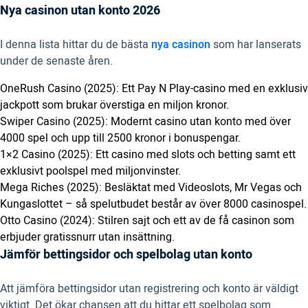
Nya casinon utan konto 2026
I denna lista hittar du de bästa
nya casinon
som har lanserats
under de senaste åren.
OneRush Casino (2025): Ett Pay N Play-casino med en exklusiv
jackpott som brukar överstiga en miljon kronor.
Swiper Casino (2025): Modernt casino utan konto med över
4000 spel och upp till 2500 kronor i bonuspengar.
1×2 Casino (2025): Ett casino med slots och betting samt ett
exklusivt poolspel med miljonvinster.
Mega Riches (2025): Besläktat med Videoslots, Mr Vegas och
Kungaslottet – så spelutbudet består av över 8000 casinospel.
Otto Casino (2024): Stilren sajt och ett av de få casinon som
erbjuder gratissnurr utan insättning.
Jämför bettingsidor och spelbolag utan konto
Att jämföra bettingsidor utan registrering och konto är väldigt
viktigt. Det ökar chansen att du hittar ett spelbolag som