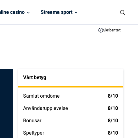
line casino
Streama sport
Skribenter:
Vårt betyg
Samlat omdöme
8/10
Användarupplevelse
8/10
Bonusar
8/10
Speltyper
8/10