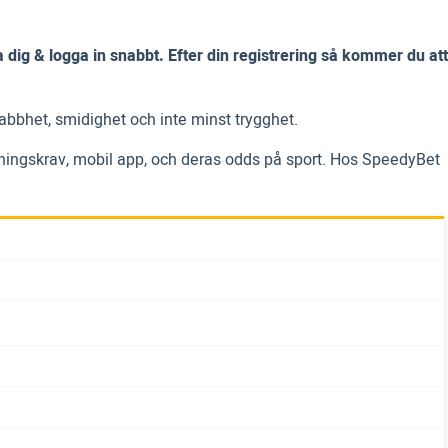
ig & logga in snabbt. Efter din registrering så kommer du att
abbhet, smidighet och inte minst trygghet.
ingskrav, mobil app, och deras odds på sport. Hos SpeedyBet