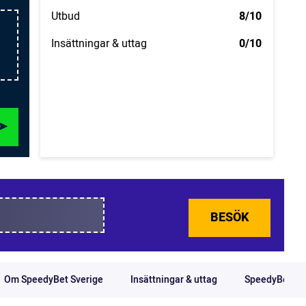
Utbud
8/10
Insättningar & uttag
0/10
 ➤
BESÖK
Om SpeedyBet Sverige
Insättningar & uttag
SpeedyBet i m