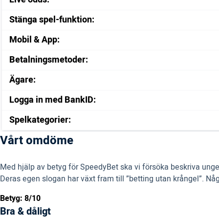
Stänga spel-funktion:
Mobil & App:
Betalningsmetoder:
Ägare:
Logga in med BankID:
Spelkategorier:
Vårt omdöme
Med hjälp av betyg för SpeedyBet ska vi försöka beskriva ung
Deras egen slogan har växt fram till ”betting utan krångel”. Någ
Betyg: 8/10
Bra & dåligt