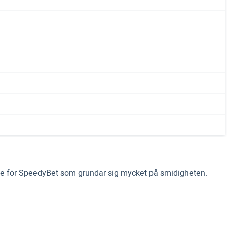
öme för SpeedyBet som grundar sig mycket på smidigheten.