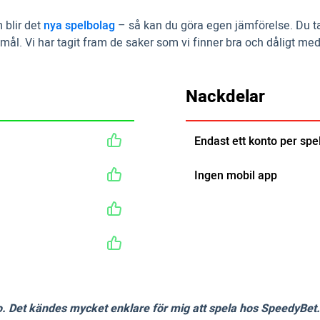
 blir det
nya spelbolag
– så kan du göra egen jämförelse. Du ta
ål. Vi har tagit fram de saker som vi finner bra och dåligt med
Nackdelar
Endast ett konto per spe
Ingen mobil app
o. Det kändes mycket enklare för mig att spela hos SpeedyBet.