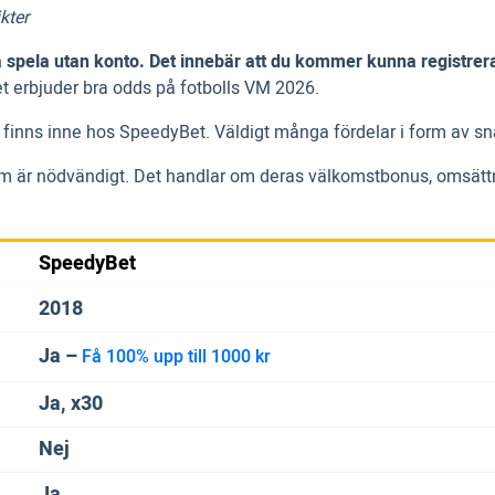
kter
pela utan konto. Det innebär att du kommer kunna registrera d
 erbjuder bra odds på fotbolls VM 2026.
 finns inne hos SpeedyBet. Väldigt många fördelar i form av sn
m är nödvändigt. Det handlar om deras välkomstbonus, omsättn
SpeedyBet
2018
Ja –
Få 100% upp till 1000 kr
Ja, x30
Nej
Ja