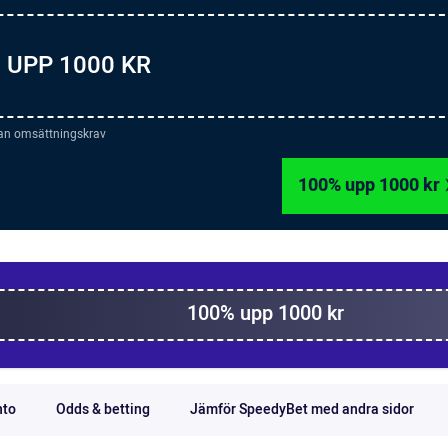
 UPP 1000 KR
an omsättningskrav
100% upp 1000 kr
100% upp 1000 kr
nto
Odds & betting
Jämför SpeedyBet med andra sidor