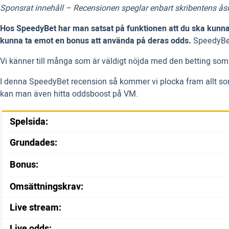
Sponsrat innehåll – Recensionen speglar enbart skribentens åsi
Hos SpeedyBet har man satsat på funktionen att du ska kunna s
kunna ta emot en bonus att använda på deras odds.
SpeedyBet
Vi känner till många som är väldigt nöjda med den betting som
I denna SpeedyBet recension så kommer vi plocka fram allt so
kan man även hitta oddsboost på VM.
Spelsida:
Grundades:
Bonus:
Omsättningskrav:
Live stream:
Live odds: