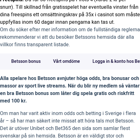
snurr). Till skillnad från gratisspelet har eventuella vinster från
dina freespins ett omsättningskrav på 35x i casinot som måste
uppfyllas inom 60 dagar innan pengarna kan tas ut.
Om du söker efter mer information om de fullständiga reglerna
rekommenderar vi att du besöker Betssons hemsida där alla
villkor finns transparent listade.
Betsson bonus
Vårt omdöme
Logga in & konto hos B
Alla spelare hos Betsson avnjuter höga odds, bra bonusar och
massor av sport live streams. När du blir ny medlem så väntar
en bra Betsson bonus som låter dig spela gratis och riskfritt
med 100 kr.
Om man har varit aktiv inom odds och betting i Sverige i flera
år – så har man säkert inte missat att höra tals mot Betsson.
Det är utöver Unibet och Bet365 den sida som samlar flest
svenskar på sin hemsida. Betsson är en väldigt stor och