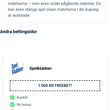
matcherna – men även under pågående matcher. Du
kan även stänga spel innan matcherna i din kupong
är avslutade.
Andra bettingsidor
Spelklubben
1 000 KR FREEBET!
BankID
Ny bonus