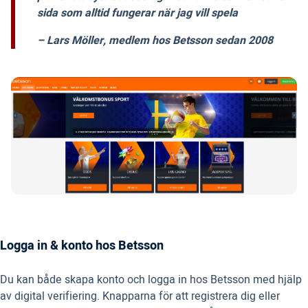
sida som alltid fungerar när jag vill spela
– Lars Möller, medlem hos Betsson sedan 2008
Logga in & konto hos Betsson
Du kan både skapa konto och logga in hos Betsson med hjälp
av digital verifiering. Knapparna för att registrera dig eller