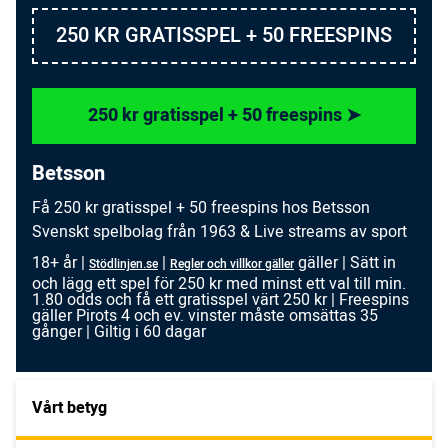
250 KR GRATISSPEL + 50 FREESPINS
250 kr gratisspel + 50 freespins ➤
Betsson
Få 250 kr gratisspel + 50 freespins hos Betsson
Svenskt spelbolag från 1963 & Live streams av sport
18+ år |
|
gäller | Sätt in
Stödlinjen.se
Regler och villkor gäller
och lägg ett spel för 250 kr med minst ett val till min.
1.80 odds och få ett gratisspel värt 250 kr | Freespins
gäller Pirots 4 och ev. vinster måste omsättas 35
gånger | Giltig i 60 dagar
Vårt betyg