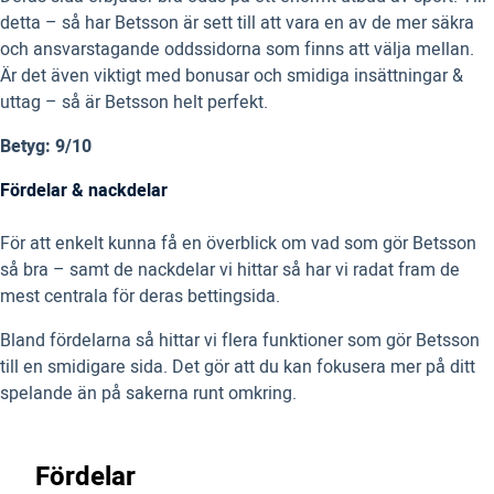
detta – så har Betsson är sett till att vara en av de mer säkra
och ansvarstagande oddssidorna som finns att välja mellan.
Är det även viktigt med bonusar och smidiga insättningar &
uttag – så är Betsson helt perfekt.
Betyg: 9/10
Fördelar & nackdelar
För att enkelt kunna få en överblick om vad som gör Betsson
så bra – samt de nackdelar vi hittar så har vi radat fram de
mest centrala för deras bettingsida.
Bland fördelarna så hittar vi flera funktioner som gör Betsson
till en smidigare sida. Det gör att du kan fokusera mer på ditt
spelande än på sakerna runt omkring.
Fördelar