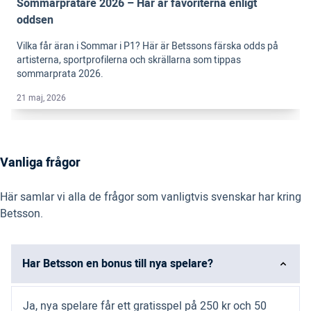
Sommarpratare 2026 – Här är favoriterna enligt
oddsen
Vilka får äran i Sommar i P1? Här är Betssons färska odds på
artisterna, sportprofilerna och skrällarna som tippas
sommarprata 2026.
21 maj, 2026
Vanliga frågor
Här samlar vi alla de frågor som vanligtvis svenskar har kring
Betsson.
Har Betsson en bonus till nya spelare?
Ja, nya spelare får ett gratisspel på 250 kr och 50