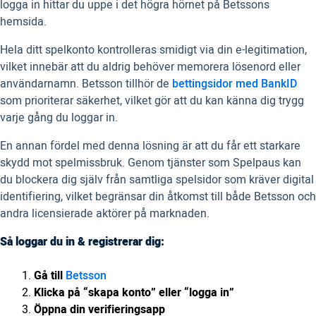
logga in hittar du uppe i det högra hörnet på Betssons
hemsida.
Hela ditt spelkonto kontrolleras smidigt via din e-legitimation,
vilket innebär att du aldrig behöver memorera lösenord eller
användarnamn. Betsson tillhör de
bettingsidor med BankID
som prioriterar säkerhet, vilket gör att du kan känna dig trygg
varje gång du loggar in.
En annan fördel med denna lösning är att du får ett starkare
skydd mot spelmissbruk. Genom tjänster som Spelpaus kan
du blockera dig själv från samtliga spelsidor som kräver digital
identifiering, vilket begränsar din åtkomst till både Betsson och
andra licensierade aktörer på marknaden.
Så loggar du in & registrerar dig:
Gå till
Betsson
Klicka på “skapa konto” eller “logga in”
Öppna din verifieringsapp