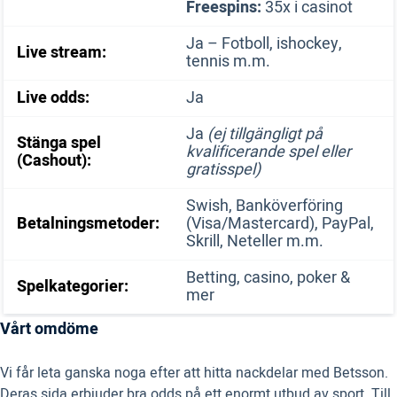
Freespins:
35x i casinot
Ja – Fotboll, ishockey,
Live stream:
tennis m.m.
Live odds:
Ja
Ja
(ej tillgängligt på
Stänga spel
kvalificerande spel eller
(Cashout):
gratisspel)
Swish, Banköverföring
Betalningsmetoder:
(Visa/Mastercard), PayPal,
Skrill, Neteller m.m.
Betting, casino, poker &
Spelkategorier:
mer
Vårt omdöme
Vi får leta ganska noga efter att hitta nackdelar med Betsson.
Deras sida erbjuder bra odds på ett enormt utbud av sport. Till