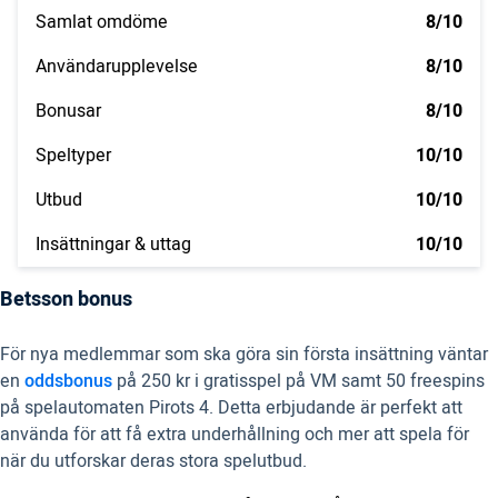
Samlat omdöme
8/10
Användarupplevelse
8/10
Bonusar
8/10
Speltyper
10/10
Utbud
10/10
Insättningar & uttag
10/10
Betsson bonus
För nya medlemmar som ska göra sin första insättning väntar
en
oddsbonus
på 250 kr i gratisspel på VM samt 50 freespins
på spelautomaten Pirots 4. Detta erbjudande är perfekt att
använda för att få extra underhållning och mer att spela för
när du utforskar deras stora spelutbud.