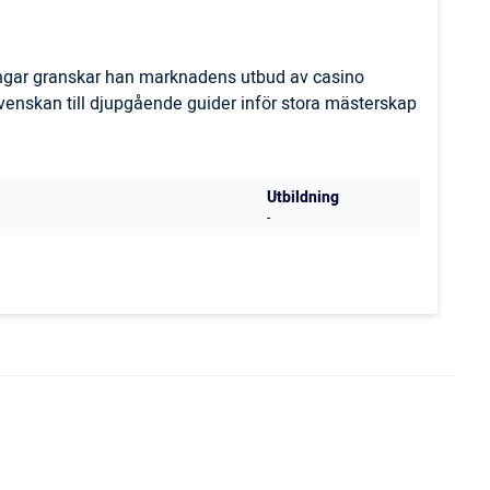
ingar granskar han marknadens utbud av casino
svenskan till djupgående guider inför stora mästerskap
Utbildning
-