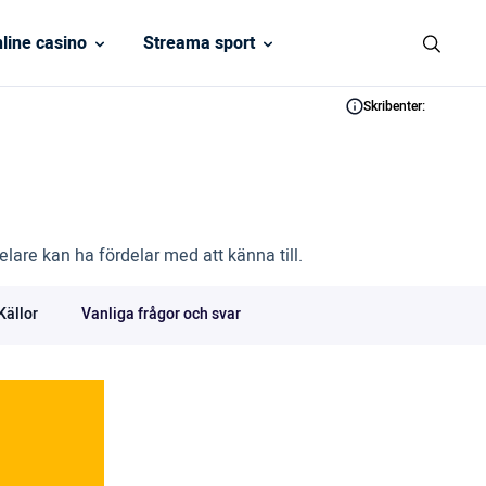
line casino
Streama sport
Skribenter:
are kan ha fördelar med att känna till.
Källor
Vanliga frågor och svar