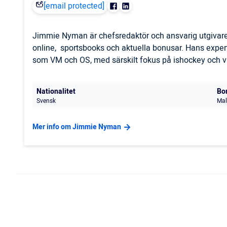
[email protected]
Jimmie Nyman är chefsredaktör och ansvarig utgivare
online, sportsbooks och aktuella bonusar. Hans expert
som VM och OS, med särskilt fokus på ishockey och vi
Nationalitet
Bo
Svensk
Mal
Mer info om Jimmie Nyman