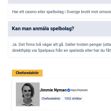
Har ett casino eller spelbolag i Sverige brutit mot omsor
Kan man anmäla spelbolag?
Ja. Det finns två vägar att gå. Gäller tvisten pengar (
direkthjälp via Spelpaus från en spelsida eller har du f
Chefsredaktör
Jimmie Nyman
Han/Honom
Chefsredaktör
1032 Artiklar