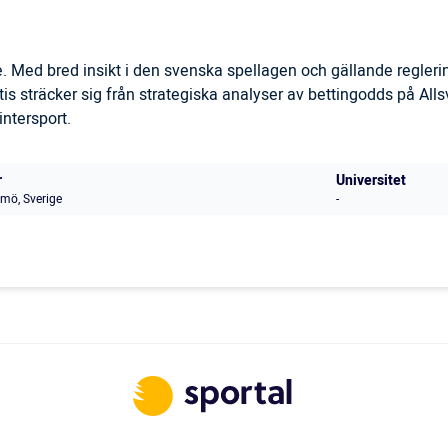
. Med bred insikt i den svenska spellagen och gällande regler
is sträcker sig från strategiska analyser av bettingodds på All
ntersport.
r
Universitet
mö, Sverige
-