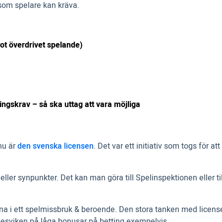
som spelare kan kräva.
mot överdrivet spelande)
ngskrav – så ska uttag att vara möjliga
nu är
den svenska licensen
. Det var ett initiativ som togs för a
eller synpunkter. Det kan man göra till Spelinspektionen eller
mna i ett spelmissbruk & beroende. Den stora tanken med licens
 besviken på låga bonusar på betting exempelvis.