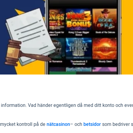
a i information. Vad händer egentligen då med ditt konto och even
g mycket kontroll på de
nätcasinon
– och
betsidor
som bedriver s