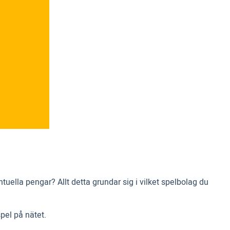
tuella pengar? Allt detta grundar sig i vilket spelbolag du
pel på nätet.