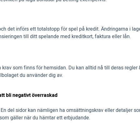
 det införs ett totalstopp för spel på kredit. Ändringarna i la
ieringen till ditt spelande med kreditkort, faktura eller lån.
h krav som finns för hemsidan. Du kan alltid nå till deras regler
elbolaget du använder dig av.
tt bli negativt överraskad
l. En del sidor kan nämligen ha omsättningskrav eller detaljer 
r som gäller när du hämtar ett erbjudande.