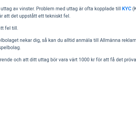
 uttag av vinster. Problem med uttag är ofta kopplade till
KYC
(K
r att det uppstått ett tekniskt fel.
fel till.
elbolaget nekar dig, så kan du alltid anmäla till Allmänna rek
spelbolag.
ende och att ditt uttag bör vara värt 1000 kr för att få det pröva