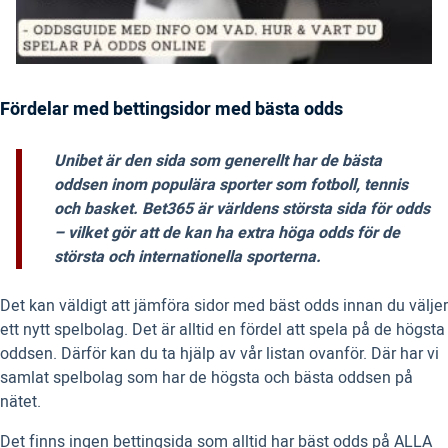
Fördelar med bettingsidor med bästa odds
Unibet är den sida som generellt har de bästa
oddsen inom populära sporter som fotboll, tennis
och basket. Bet365 är världens största sida för odds
– vilket gör att de kan ha extra höga odds för de
största och internationella sporterna.
Det kan väldigt att jämföra sidor med bäst odds innan du väljer
ett nytt spelbolag. Det är alltid en fördel att spela på de högsta
oddsen. Därför kan du ta hjälp av vår listan ovanför. Där har vi
samlat spelbolag som har de högsta och bästa oddsen på
nätet.
Det finns ingen bettingsida som alltid har bäst odds på ALLA