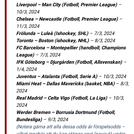
Liverpool – Man City (Fotboll, Premier League)
–
10/3, 2024
Chelsea – Newcastle (Fotboll, Premier League)
–
11/3, 2024
Frölunda – Luleå (Ishockey, SHL)
– 7/3, 2024
Toronto – Boston (ishockey, NHL)
– 8/3, 2024
FC Barcelona – Montepellier (handboll, Champions
League)
– 7/3, 2024
IFK Göteborg – Djurgården (Fotboll, Allsvenskan)
–
1/4, 2024
Juventus – Atalanta (Fotboll, Serie A)
– 10/3, 2024
Miami Heat – Dallas Mavericks (basket, NBA)
– 8/3,
2024
Real Madrid – Celta Vigo (Fotboll, La Liga)
– 10/3,
2024
Werder Bremen – Borrusia Dortmund (Fotboll,
Bundesliga)
– 9/3, 2024
(Notera gärna att alla dessa odds är förspelsodds –