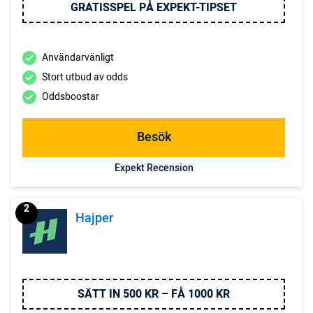
GRATISSPEL PÅ EXPEKT-TIPSET
Användarvänligt
Stort utbud av odds
Oddsboostar
Besök
Expekt Recension
2
Hajper
SÄTT IN 500 KR – FÅ 1000 KR