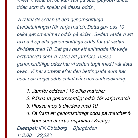
vilket innebär att du kan stänga spel (payout) under
tiden som du spelar på dessa odds.)
Vi räknade sedan ut den genomsnittliga
återbetalningen för varje match. Detta gav oss 10
olika genomsnitt av odds på sidan. Sedan valde vi att
räkna ihop alla genomsnittliga odds för att sedan
dividera med 10. Det gav oss ett snittodds för varje
bettingsida som vi valde att jämföra. Dessa
genomsnittliga odds har vi sedan tagit med i vår lista
ovan. Vi har sorterat efter den bettingsida som har
bäst och högst odds enligt vår egen undersökning.
Jämför oddsen i 10 olika matcher
Räkna ut genomsnittligt odds för varje match
Plussa ihop & dividera med 10
Få fram ett genomsnittligt odds på matcher &
ligor som är extra populära i Sverige
Exempel:
IFK Göteborg – Djurgården
1: 2.90 = 32,28%