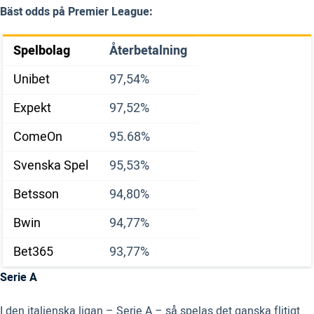
Bäst odds på Premier League:
Spelbolag
Återbetalning
Unibet
97,54%
Expekt
97,52%
ComeOn
95.68%
Svenska Spel
95,53%
Betsson
94,80%
Bwin
94,77%
Bet365
93,77%
Serie A
I den italienska ligan – Serie A – så spelas det ganska flitigt