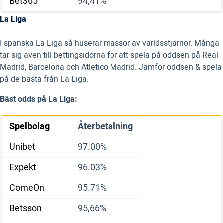
Bet365
94,41%
La Liga
I spanska La Liga så huserar massor av världsstjärnor. Många
tar sig även till bettingsidorna för att spela på oddsen på Real
Madrid, Barcelona och Atletico Madrid. Jämför oddsen & spela
på de bästa från La Liga.
Bäst odds på La Liga:
Spelbolag
Återbetalning
Unibet
97.00%
Expekt
96.03%
ComeOn
95.71%
Betsson
95,66%