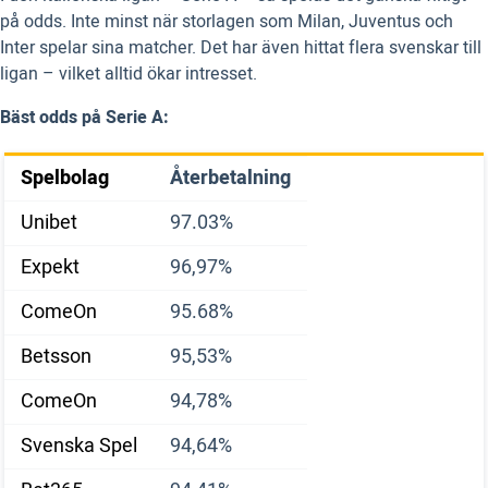
på odds. Inte minst när storlagen som Milan, Juventus och
Inter spelar sina matcher. Det har även hittat flera svenskar till
ligan – vilket alltid ökar intresset.
Bäst odds på Serie A:
Spelbolag
Återbetalning
Unibet
97.03%
Expekt
96,97%
ComeOn
95.68%
Betsson
95,53%
ComeOn
94,78%
Svenska Spel
94,64%