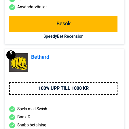
Användarvänligt
Besök
SpeedyBet Recension
5
Bethard
100% UPP TILL 1000 KR
Spela med Swish
BankID
Snabb betalning