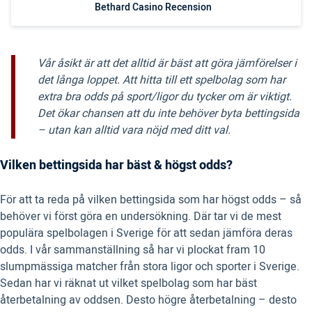
Bethard Casino Recension
Vår åsikt är att det alltid är bäst att göra jämförelser i
det långa loppet. Att hitta till ett spelbolag som har
extra bra odds på sport/ligor du tycker om är viktigt.
Det ökar chansen att du inte behöver byta bettingsida
– utan kan alltid vara nöjd med ditt val.
Vilken bettingsida har bäst & högst odds?
För att ta reda på vilken bettingsida som har högst odds – så
behöver vi först göra en undersökning. Där tar vi de mest
populära spelbolagen i Sverige för att sedan jämföra deras
odds. I vår sammanställning så har vi plockat fram 10
slumpmässiga matcher från stora ligor och sporter i Sverige.
Sedan har vi räknat ut vilket spelbolag som har bäst
återbetalning av oddsen. Desto högre återbetalning – desto