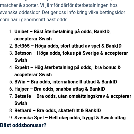
matcher & sporter. Vi jämför därför återbetalningen hos
svenska oddssidor. Det ger oss info kring vilka bettingsidor
som har i genomsnitt bäst odds.
Unibet – Bäst återbetalning på odds, BankID,
accepterar Swish
Bet365 – Höga odds, stort utbud av spel & BankID
Betsson – Höga odds, fokus på Sverige & accepterar
Swish
Expekt – Hög återbetalning på odds, bra bonus &
accpeterar Swish
BWin – Bra odds, internationellt utbud & BankID
Hajper – Bra odds, snabba uttag & BankID
Betsafe – Bra odds, utan omsättningskrav & accpterar
Swish
Bethard – Bra odds, skattefritt & BankID
Svenska Spel – Helt okej odds, tryggt & Swish uttag
Bäst oddsbonusar?