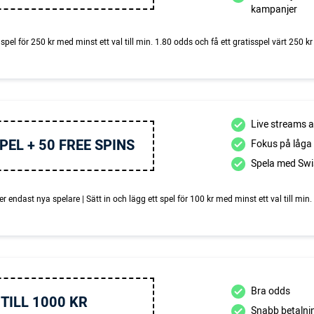
kampanjer
t spel för 250 kr med minst ett val till min. 1.80 odds och få ett gratisspel värt 250 
Live streams a
PEL + 50 FREE SPINS
Fokus på låga 
Spela med Sw
er endast nya spelare | Sätt in och lägg ett spel för 100 kr med minst ett val till min.
Bra odds
TILL 1000 KR
Snabb betalni