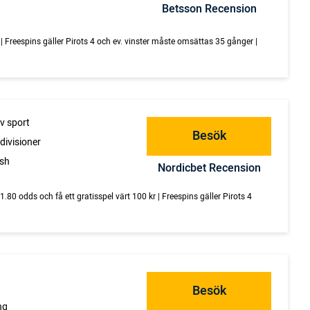
Betsson Recension
kr | Freespins gäller Pirots 4 och ev. vinster måste omsättas 35 gånger |
v sport
Besök
divisioner
ish
Nordicbet Recension
 1.80 odds och få ett gratisspel värt 100 kr | Freespins gäller Pirots 4
Besök
ng