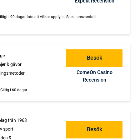
Expekt Recension
gt i 90 dagar från att villkor uppfylls. Spela ansvarsfullt.
ige
Besök
jer & gåvor
ComeOn Casino
ningsmetoder
Recension
Giltig i 60 dagar.
olag från 1963
Besök
v sport
nden &