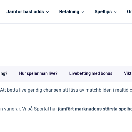
Jämför bäst odds
Betalning
Speltips
On
ing?
Hur spelar man live?
Livebetting med bonus
Vikt
 Att betta live ger dig chansen att läsa av matchbilden i realti
n varierar. Vi på Sportal har
jämfört marknadens största spelb