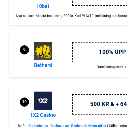
10bet
Nya spelare: Minsta insättning 300 kr. Kod PLAY10. Insättning och bonus 8
9
100% UPP 
Bethard
Omsättningskrav: x
10
500 KR & + 64
1X2 Casino
18+ år |
Stödlinjen.se
|
Spelpaus.se
|
Regler och villkor gäller
| Gäller endas