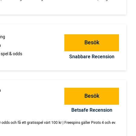
ing
Besök
a
 spel & odds
Snabbare Recension
a
Besök
Betsafe Recension
80 odds och få ett gratisspel värt 100 kr | Freespins gäller Pirots 4 och ev.