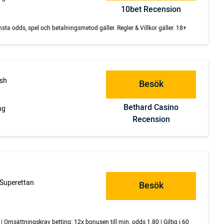
10bet Recension
sta odds, spel och betalningsmetod gäller. Regler & Villkor gäller. 18+
ish
Besök
Bethard Casino
ng
Recension
g
 Superettan
Besök
t | Omsättningskrav betting: 12x bonusen till min. odds 1.80 | Giltig i 60