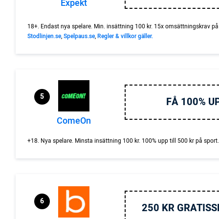
Expekt
18+. Endast nya spelare. Min. insättning 100 kr. 15x omsättningskrav på in
Stodlinjen.se
,
Spelpaus.se
,
Regler & villkor gäller.
5
FÅ 100% UP
ComeOn
+18. Nya spelare. Minsta insättning 100 kr. 100% upp till 500 kr på sport
6
250 KR GRATISS