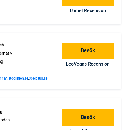
Unibet Recension
ish
Besök
ernativ
ng
LeoVegas Recension
r här
.
stodlinjen.se
,
Spelpaus.se
gt
Besök
v odds