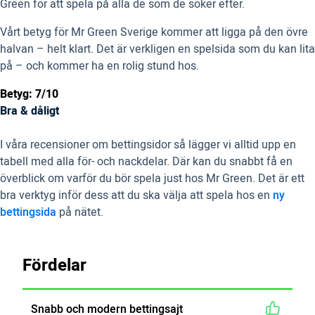
Green för att spela på alla de som de söker efter.
Vårt betyg för Mr Green Sverige kommer att ligga på den övre
halvan – helt klart. Det är verkligen en spelsida som du kan lita
på – och kommer ha en rolig stund hos.
Betyg: 7/10
Bra & dåligt
I våra recensioner om bettingsidor så lägger vi alltid upp en
tabell med alla för- och nackdelar. Där kan du snabbt få en
överblick om varför du bör spela just hos Mr Green. Det är ett
bra verktyg inför dess att du ska välja att spela hos en
ny
bettingsida
på nätet.
Fördelar
Snabb och modern bettingsajt