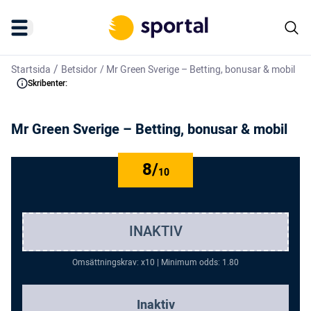
/
Startsida
Betsidor
/
Mr Green Sverige – Betting, bonusar & mobil
Skribenter:
Mr Green Sverige – Betting, bonusar & mobil
8/
10
INAKTIV
Omsättningskrav: x10 | Minimum odds: 1.80
Inaktiv