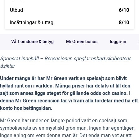
Utbud
6/10
Insättningar & uttag
8/10
Vårt omdöme & betyg
Mr Green bonus
logga-in
Sponsrat innehåll – Recensionen speglar enbart skribentens
åsikter
Under många år har Mr Green varit en spelsajt som blivit
hyllad runt om i världen. Många priser har delats ut till den
sajt som anses ligga steget för gällande odds och casino. I
denna Mr Green recension tar vi fram alla fördelar med ha ett
konto hos bettingsidan.
Mr Green har under en längre period varit en spelsajt som
symboliserats av en mystiskt grön man. Ingen har egentligen
ingen aning om vem denna man är. Det enda man vet är att