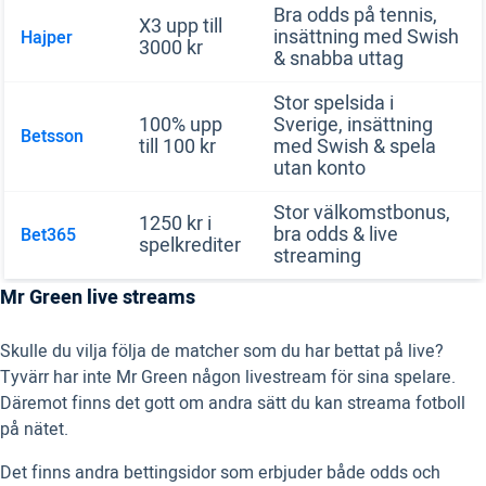
Bra odds på tennis,
X3 upp till
insättning med Swish
Hajper
3000 kr
& snabba uttag
Stor spelsida i
100% upp
Sverige, insättning
Betsson
till 100 kr
med Swish & spela
utan konto
Stor välkomstbonus,
1250 kr i
bra odds & live
Bet365
spelkrediter
streaming
Mr Green live streams
Skulle du vilja följa de matcher som du har bettat på live?
Tyvärr har inte Mr Green någon livestream för sina spelare.
Däremot finns det gott om andra sätt du kan streama fotboll
på nätet.
Det finns andra bettingsidor som erbjuder både odds och