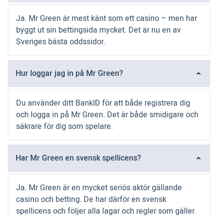
Ja. Mr Green är mest känt som ett casino – men har
byggt ut sin bettingsida mycket. Det är nu en av
Sveriges bästa oddssidor.
Hur loggar jag in på Mr Green?
Du använder ditt BankID för att både registrera dig
och logga in på Mr Green. Det är både smidigare och
säkrare för dig som spelare.
Har Mr Green en svensk spellicens?
Ja. Mr Green är en mycket seriös aktör gällande
casino och betting. De har därför en svensk
spellicens och följer alla lagar och regler som gäller.