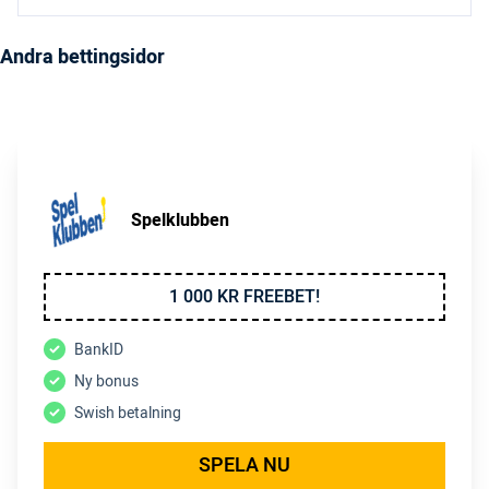
Andra bettingsidor
Spelklubben
1 000 KR FREEBET!
BankID
Ny bonus
Swish betalning
SPELA NU