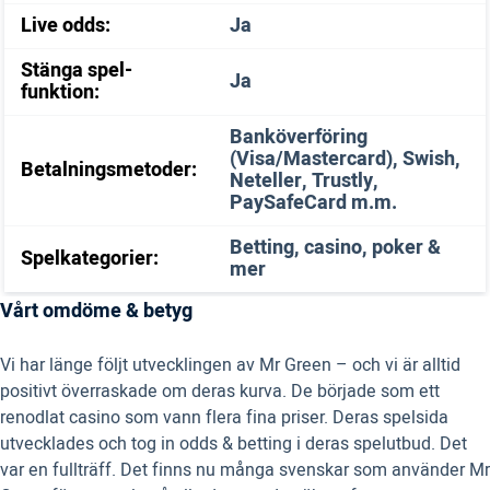
Live odds:
Ja
Stänga spel-
Ja
funktion:
Banköverföring
(Visa/Mastercard), Swish,
Betalningsmetoder:
Neteller, Trustly,
PaySafeCard m.m.
Betting, casino, poker &
Spelkategorier:
mer
Vårt omdöme & betyg
Vi har länge följt utvecklingen av Mr Green – och vi är alltid
positivt överraskade om deras kurva. De började som ett
renodlat casino som vann flera fina priser. Deras spelsida
utvecklades och tog in odds & betting i deras spelutbud. Det
var en fullträff. Det finns nu många svenskar som använder Mr