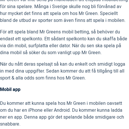
för sina spelare. Många i Sverige skulle nog bli förvånad av
hur mycket det finns att spela om hos Mr Green. Speciellt
bland de utbud av sporter som även finns att spela i mobilen.
För att spela bland Mr Greens mobil betting, så behöver du
endast ett spelkonto. Ett sådant spelkonto kan du skaffa både
via din mobil, surfplatta eller dator. När du sen ska spela på
dina mobil så söker du som vanligt upp Mr Green.
När du nått deras spelsajt så kan du enkelt och smidigt logga
in med dina uppgifter. Sedan kommer du att få tillgång till all
sport & alla odds som finns hos Mr Green.
Mobil app
Du kommer att kunna spela hos Mr Green i mobilen oavsett
om du har en iPhone eller Android. Du kommer kunna ladda
ner en app. Denna app gör det spelande både smidigare och
snabbare.