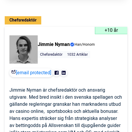
Chefsredaktör
+10 år
Jimmie Nyman
Han/Honom
Chefsredaktör
1032 Artiklar
[email protected]
Jimmie Nyman är chefsredaktör och ansvarig
utgivare. Med bred insikt i den svenska spellagen och
gällande regleringar granskar han marknadens utbud
av casino online, sportsbooks och aktuella bonusar.
Hans expertis sträcker sig från strategiska analyser
av bettingodds på Allsvenskan till djupgående guider