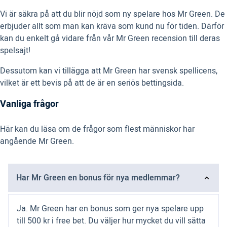
Vi är säkra på att du blir nöjd som ny spelare hos Mr Green. De
erbjuder allt som man kan kräva som kund nu för tiden. Därför
kan du enkelt gå vidare från vår Mr Green recension till deras
spelsajt!
Dessutom kan vi tillägga att Mr Green har svensk spellicens,
vilket är ett bevis på att de är en seriös bettingsida.
Vanliga frågor
Här kan du läsa om de frågor som flest människor har
angående Mr Green.
Har Mr Green en bonus för nya medlemmar?
Ja. Mr Green har en bonus som ger nya spelare upp
till 500 kr i free bet. Du väljer hur mycket du vill sätta