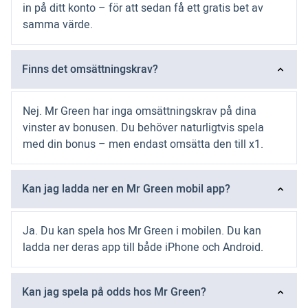
in på ditt konto – för att sedan få ett gratis bet av
samma värde.
Finns det omsättningskrav?
Nej. Mr Green har inga omsättningskrav på dina
vinster av bonusen. Du behöver naturligtvis spela
med din bonus – men endast omsätta den till x1.
Kan jag ladda ner en Mr Green mobil app?
Ja. Du kan spela hos Mr Green i mobilen. Du kan
ladda ner deras app till både iPhone och Android.
Kan jag spela på odds hos Mr Green?