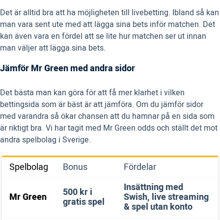
Det är alltid bra att ha möjligheten till livebetting. Ibland så kan
man vara sent ute med att lägga sina bets inför matchen. Det
kan även vara en fördel att se lite hur matchen ser ut innan
man väljer att lägga sina bets.
Jämför Mr Green med andra sidor
Det bästa man kan göra för att få mer klarhet i vilken
bettingsida som är bäst är att jämföra. Om du jämför sidor
med varandra så ökar chansen att du hamnar på en sida som
är riktigt bra. Vi har tagit med Mr Green odds och ställt det mot
andra spelbolag i Sverige.
Spelbolag
Bonus
Fördelar
Insättning med
500 kr i
Mr Green
Swish, live streaming
gratis spel
& spel utan konto