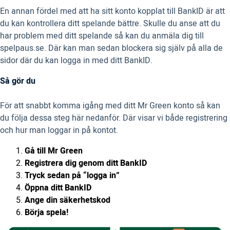
En annan fördel med att ha sitt konto kopplat till BankID är att
du kan kontrollera ditt spelande bättre. Skulle du anse att du
har problem med ditt spelande så kan du anmäla dig till
spelpaus.se. Där kan man sedan blockera sig själv på alla de
sidor där du kan logga in med ditt BankID.
Så gör du
För att snabbt komma igång med ditt Mr Green konto så kan
du följa dessa steg här nedanför. Där visar vi både registrering
och hur man loggar in på kontot.
Gå till Mr Green
Registrera dig genom ditt BankID
Tryck sedan på “logga in”
Öppna ditt BankID
Ange din säkerhetskod
Börja spela!