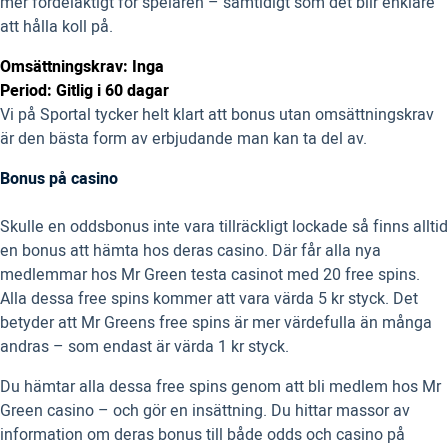
mer fördelaktigt för spelaren – samtidigt som det blir enklare
att hålla koll på.
Omsättningskrav: Inga
Period: Gitlig i 60 dagar
Vi på Sportal tycker helt klart att bonus utan omsättningskrav
är den bästa form av erbjudande man kan ta del av.
Bonus på casino
Skulle en oddsbonus inte vara tillräckligt lockade så finns alltid
en bonus att hämta hos deras casino. Där får alla nya
medlemmar hos Mr Green testa casinot med 20 free spins.
Alla dessa free spins kommer att vara värda 5 kr styck. Det
betyder att Mr Greens free spins är mer värdefulla än många
andras – som endast är värda 1 kr styck.
Du hämtar alla dessa free spins genom att bli medlem hos Mr
Green casino – och gör en insättning. Du hittar massor av
information om deras bonus till både odds och casino på