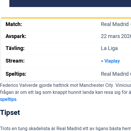
Match:
Real Madrid 
Avspark:
22 mars 2026
Tävling:
La Liga
Stream:
> Viaplay
Speltips:
Real Madrid 
Federico Valverde gjorde hattrick mot Manchester City. Viníciu
frågan är om ett lag som knappt hunnit landa kan resa sig för 
speltips
.
Tipset
Trots en tung skadelista är Real Madrid ett av ligans bästa hem