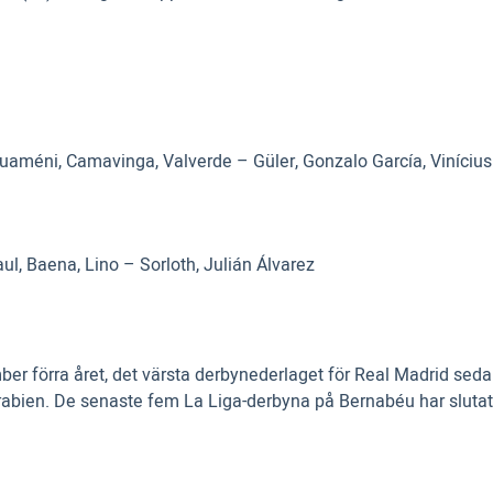
ouaméni, Camavinga, Valverde – Güler, Gonzalo García, Vinícius
l, Baena, Lino – Sorloth, Julián Álvarez
ber förra året, det värsta derbynederlaget för Real Madrid sed
rabien. De senaste fem La Liga-derbyna på Bernabéu har slutat 