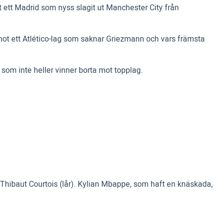
t ett Madrid som nyss slagit ut Manchester City från
h mot ett Atlético-lag som saknar Griezmann och vars främsta
 som inte heller vinner borta mot topplag.
h Thibaut Courtois (lår). Kylian Mbappe, som haft en knäskada,