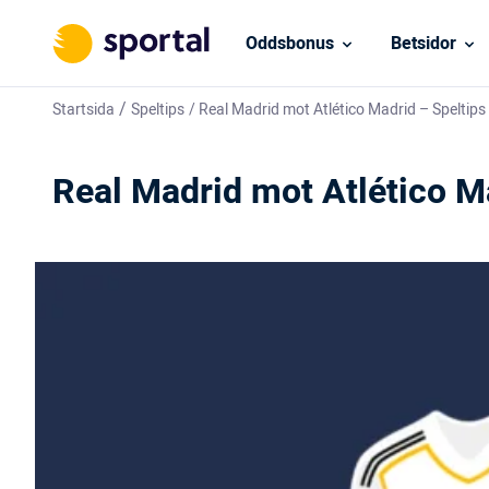
Oddsbonus
Betsidor
/
Startsida
Speltips
/
Real Madrid mot Atlético Madrid – Speltips 
Real Madrid mot Atlético Ma