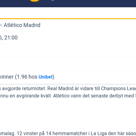
– Atlético Madrid
, 21:00
vinner (1.96 hos
)
Unibet
s avgjorde returmötet. Real Madrid är vidare till Champions Le
ännu en avgörande kväll. Atlético vann det senaste derbyt med 5
malag. 12 vinster på 14 hemmamatcher i La Liga den här säsongen