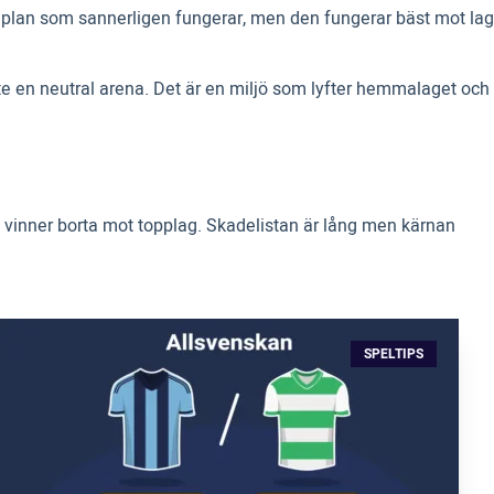
en plan som sannerligen fungerar, men den fungerar bäst mot lag
te en neutral arena. Det är en miljö som lyfter hemmalaget och
n vinner borta mot topplag. Skadelistan är lång men kärnan
SPELTIPS