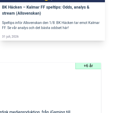
BK Häcken – Kalmar FF speltips: Odds, analys &
stream (Allsvenskan)
Speltips inför Allsvenskan den 1/8: BK Häcken tar emot Kalmar
FF. Se vår analys och det bästa oddset här!
31 juli, 2026
+6 år
disk medieproduktion, från iGaming till