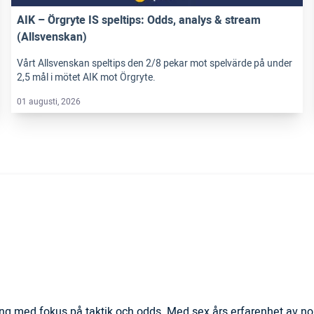
AIK – Örgryte IS speltips: Odds, analys & stream
(Allsvenskan)
Vårt Allsvenskan speltips den 2/8 pekar mot spelvärde på under
2,5 mål i mötet AIK mot Örgryte.
01 augusti, 2026
ng med fokus på taktik och odds. Med sex års erfarenhet av nor