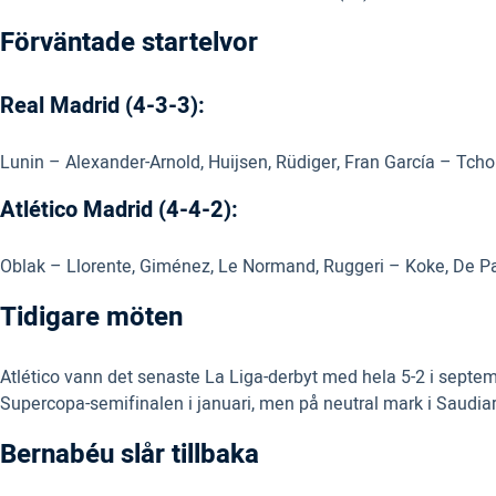
Förväntade startelvor
Real Madrid (4-3-3):
Lunin – Alexander-Arnold, Huijsen, Rüdiger, Fran García – Tch
Atlético Madrid (4-4-2):
Oblak – Llorente, Giménez, Le Normand, Ruggeri – Koke, De Pau
Tidigare möten
Atlético vann det senaste La Liga-derbyt med hela 5-2 i septem
Supercopa-semifinalen i januari, men på neutral mark i Saudia
Bernabéu slår tillbaka