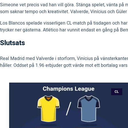
Simeone vet precis vad han vill göra. Stänga spelet, vänta på m
som saknar tempo och kreativitet. Valverde, Vinícius och Güler u
Los Blancos spelade visserligen CL-match på tisdagen och har f
trycker ner gästerna. Atlético har vunnit endast en gång på B
Slutsats
Real Madrid med Valverde i storform, Vinícius på vänsterkanten
håller. Oddset på 1.96 erbjuder gott värde mot ett bortalag vars 
CL