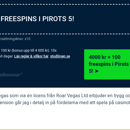
 FREESPINS I PIROTS 5!
sättningskrav: x10
 100 kr (bonus upp till 4 000 kr). 10x
4000 kr + 100
60 dagar.
Läs regler & villkor här
.
stodlinjen.se
freespins i Pirots
5! ➤
stbonusar”
as som via en licens från Roar Vegas Ltd erbjuder en trygg och 
sion går jag i detalj in på fördelarna med att spela på casinot