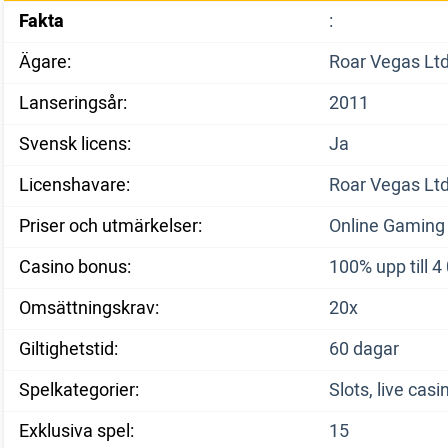
Fakta
:
Ägare:
Roar Vegas Lt
Lanseringsår:
2011
Svensk licens:
Ja
Licenshavare:
Roar Vegas Lt
Priser och utmärkelser:
Online Gaming 
Casino bonus:
100% upp till 4
Omsättningskrav:
20x
Giltighetstid:
60 dagar
Spelkategorier:
Slots, live casi
Exklusiva spel:
15