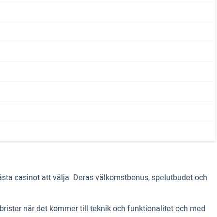
sta casinot att välja. Deras välkomstbonus, spelutbudet och
brister när det kommer till teknik och funktionalitet och med