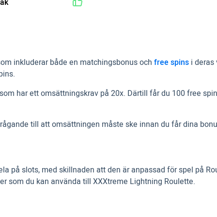
tak
, som inkluderar både en matchingsbonus och
free spins
i deras
pins.
om har ett omsättningskrav på 20x. Därtill får du 100 free sp
frågande till att omsättningen måste ske innan du får dina bonu
ela på slots, med skillnaden att den är anpassad för spel på Rou
ker som du kan använda till XXXtreme Lightning Roulette.