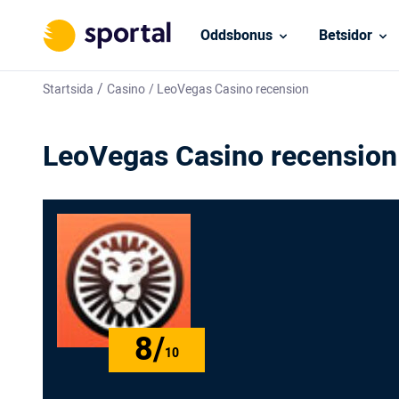
Oddsbonus
Betsidor
/
Startsida
Casino
/
LeoVegas Casino recension
LeoVegas Casino recension
8/
10