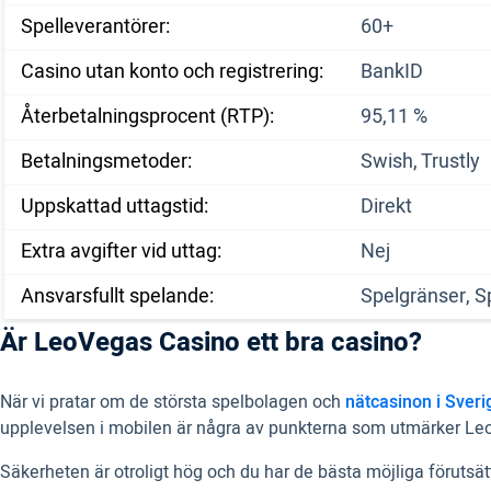
Spelleverantörer:
60+
Casino utan konto och registrering:
BankID
Återbetalningsprocent (RTP):
95,11 %
Betalningsmetoder:
Swish, Trustly
Uppskattad uttagstid:
Direkt
Extra avgifter vid uttag:
Nej
Ansvarsfullt spelande:
Spelgränser, Sp
Är LeoVegas Casino ett bra casino?
När vi pratar om de största spelbolagen och
nätcasinon i Sveri
upplevelsen i mobilen är några av punkterna som utmärker Le
Säkerheten är otroligt hög och du har de bästa möjliga förutsät