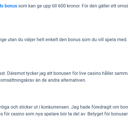
ds bonus
som kan ge upp till 600 kronor. För den gäller ett omsä
e utan du väljer helt enkelt den bonus som du vill spela med. 
st. Däremot tycker jag att bonusen för live casino håller sam
 omsättningskrav än de andra alternativen.
ånliga och sticker ut i konkurrensen. Jag hade föredragit om b
onus för casino som nya spelare bör ta del av. Betyget för bon