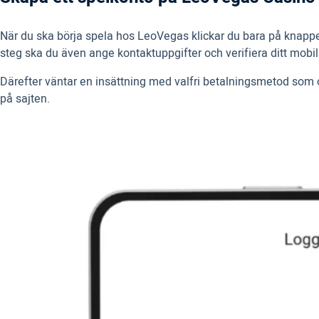
När du ska börja spela hos LeoVegas klickar du bara på knappe
steg ska du även ange kontaktuppgifter och verifiera ditt mob
Därefter väntar en insättning med valfri betalningsmetod som o
på sajten.