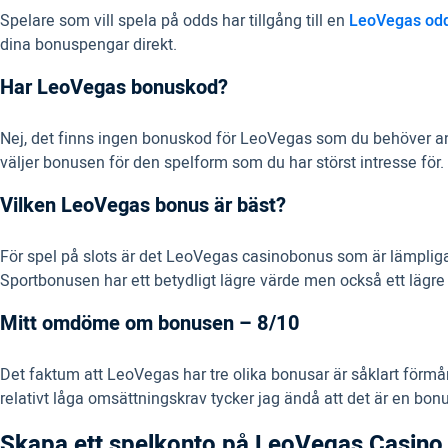
Spelare som vill spela på odds har tillgång till en
LeoVegas od
dina bonuspengar direkt.
Har LeoVegas bonuskod?
Nej, det finns ingen bonuskod för LeoVegas som du behöver ang
väljer bonusen för den spelform som du har störst intresse för.
Vilken LeoVegas bonus är bäst?
För spel på slots är det LeoVegas casinobonus som är lämpliga
Sportbonusen har ett betydligt lägre värde men också ett lägre
Mitt omdöme om bonusen – 8/10
Det faktum att LeoVegas har tre olika bonusar är såklart förm
relativt låga omsättningskrav tycker jag ändå att det är en b
Skapa ett spelkonto på LeoVegas Casino