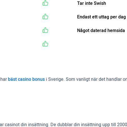
Tar inte Swish
Endast ett uttag per dag
Något daterad hemsida
 har
bäst casino bonus
i Sverige. Som vanligt när det handlar 
r casinot din insättning. De dubblar din insättning upp till 20