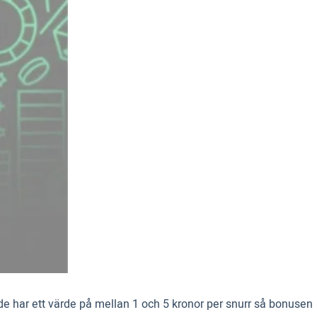
de har ett värde på mellan 1 och 5 kronor per snurr så bonusen