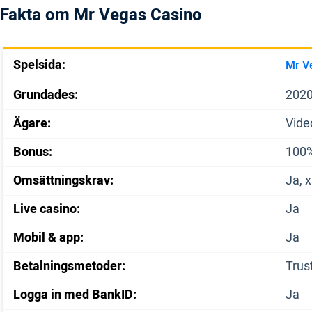
Fakta om Mr Vegas Casino
Spelsida:
Mr V
Grundades:
202
Ägare:
Vide
Bonus:
100%
Omsättningskrav:
Ja, 
Live casino:
Ja
Mobil & app:
Ja
Betalningsmetoder:
Trust
Logga in med BankID:
Ja