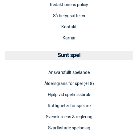
Redaktionens policy
Så betygsätter vi
Kontakt
Karriär
Sunt spel
Ansvarsfullt spelande
Åldersgräns för spel (+18)
Hjälp vid spelmissbruk
Rättigheter för spelare
Svensk licens & reglering
Svartlistade spelbolag