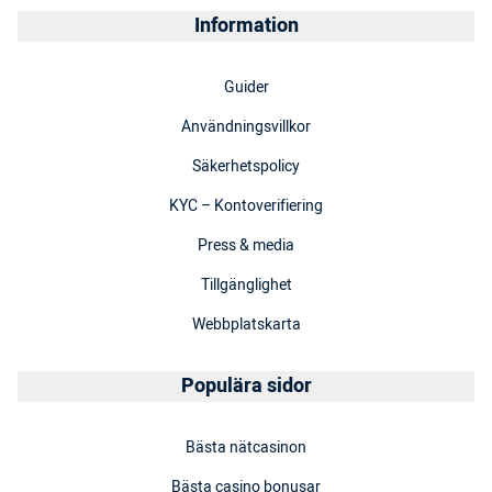
Information
Guider
Användningsvillkor
Säkerhetspolicy
KYC – Kontoverifiering
Press & media
Tillgänglighet
Webbplatskarta
Populära sidor
Bästa nätcasinon
Bästa casino bonusar