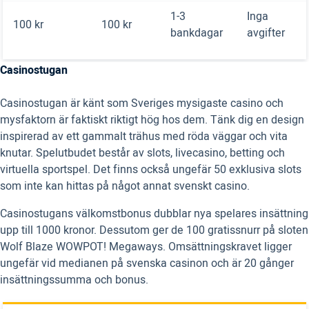
1-3
Inga
100 kr
100 kr
bankdagar
avgifter
Casinostugan
Casinostugan är känt som Sveriges mysigaste casino och
mysfaktorn är faktiskt riktigt hög hos dem. Tänk dig en design
inspirerad av ett gammalt trähus med röda väggar och vita
knutar. Spelutbudet består av slots, livecasino, betting och
virtuella sportspel. Det finns också ungefär 50 exklusiva slots
som inte kan hittas på något annat svenskt casino.
Casinostugans välkomstbonus dubblar nya spelares insättning
upp till 1000 kronor. Dessutom ger de 100 gratissnurr på sloten
Wolf Blaze WOWPOT! Megaways. Omsättningskravet ligger
ungefär vid medianen på svenska casinon och är 20 gånger
insättningssumma och bonus.