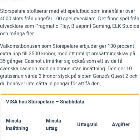
Storspelare stoltserar med ett spelutbud som innehåller över
4000 slots från ungefär 100 spelutvecklare. Det finns spel från
utvecklare som Pragmatic Play, Blueprint Gaming, ELK Studios
och många fler.
Välkomstbonusen som Storspelare erbjuder ger 100 procent
extra upp till 2500 kronor, med ett rimligt omsättningskrav på
35 gånger. Casinot utmärker sig också som ett av de få
svenska casinon med en bonus utan insättning. Den ger 10
gratissnurr värda 3 kronor styck på sloten Gonzo’s Quest 2 och
du behöver inte sätta in pengar för att få den.
VISA hos Storspelare – Snabbdata
Minsta
Minsta
Uttagstid
Avgifter
insättning
uttag