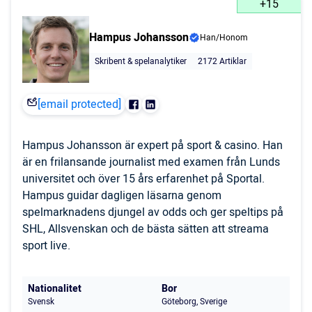
+15
Hampus Johansson
Han/Honom
Skribent & spelanalytiker
2172 Artiklar
[email protected]
Hampus Johansson är expert på sport & casino. Han
är en frilansande journalist med examen från Lunds
universitet och över 15 års erfarenhet på Sportal.
Hampus guidar dagligen läsarna genom
spelmarknadens djungel av odds och ger speltips på
SHL, Allsvenskan och de bästa sätten att streama
sport live.
Nationalitet
Bor
Svensk
Göteborg, Sverige