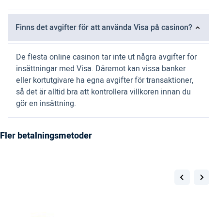
Finns det avgifter för att använda Visa på casinon?
De flesta online casinon tar inte ut några avgifter för
insättningar med Visa. Däremot kan vissa banker
eller kortutgivare ha egna avgifter för transaktioner,
så det är alltid bra att kontrollera villkoren innan du
gör en insättning.
Fler betalningsmetoder