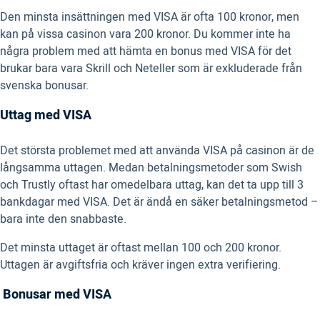
Den minsta insättningen med VISA är ofta 100 kronor, men
kan på vissa casinon vara 200 kronor. Du kommer inte ha
några problem med att hämta en bonus med VISA för det
brukar bara vara Skrill och Neteller som är exkluderade från
svenska bonusar.
Uttag med VISA
Det största problemet med att använda VISA på casinon är de
långsamma uttagen. Medan betalningsmetoder som Swish
och Trustly oftast har omedelbara uttag, kan det ta upp till 3
bankdagar med VISA. Det är ändå en säker betalningsmetod –
bara inte den snabbaste.
Det minsta uttaget är oftast mellan 100 och 200 kronor.
Uttagen är avgiftsfria och kräver ingen extra verifiering.
Bonusar med VISA