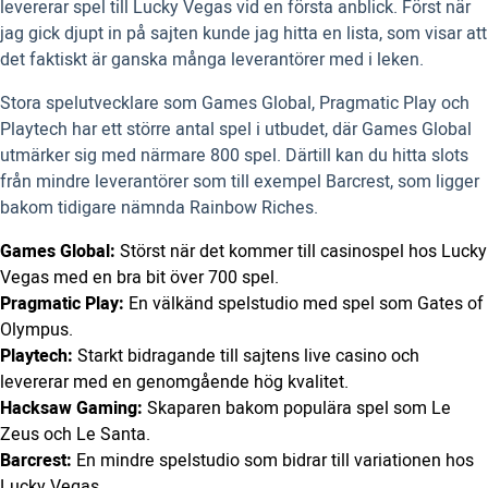
levererar spel till Lucky Vegas vid en första anblick. Först när
jag gick djupt in på sajten kunde jag hitta en lista, som visar att
det faktiskt är ganska många leverantörer med i leken.
Stora spelutvecklare som Games Global, Pragmatic Play och
Playtech har ett större antal spel i utbudet, där Games Global
utmärker sig med närmare 800 spel. Därtill kan du hitta slots
från mindre leverantörer som till exempel Barcrest, som ligger
bakom tidigare nämnda Rainbow Riches.
Games Global:
Störst när det kommer till casinospel hos Lucky
Vegas med en bra bit över 700 spel.
Pragmatic Play:
En välkänd spelstudio med spel som Gates of
Olympus.
Playtech:
Starkt bidragande till sajtens live casino och
levererar med en genomgående hög kvalitet.
Hacksaw Gaming:
Skaparen bakom populära spel som Le
Zeus och Le Santa.
Barcrest:
En mindre spelstudio som bidrar till variationen hos
Lucky Vegas.