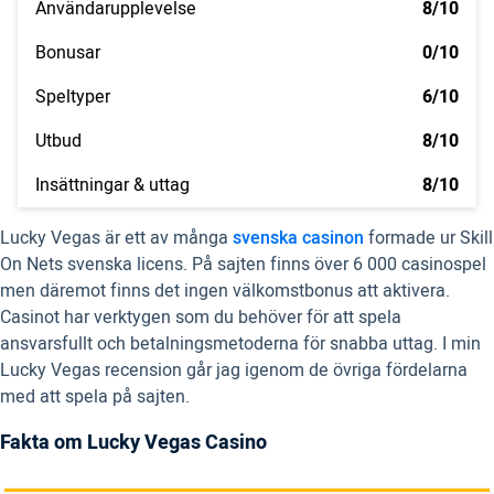
Användarupplevelse
8/10
Bonusar
0/10
Speltyper
6/10
Utbud
8/10
Insättningar & uttag
8/10
Lucky Vegas är ett av många
svenska casinon
formade ur Skill
On Nets svenska licens. På sajten finns över 6 000 casinospel
men däremot finns det ingen välkomstbonus att aktivera.
Casinot har verktygen som du behöver för att spela
ansvarsfullt och betalningsmetoderna för snabba uttag. I min
Lucky Vegas recension går jag igenom de övriga fördelarna
med att spela på sajten.
Fakta om Lucky Vegas Casino