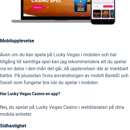
Mobilupplevelse
Även om du kan spela på Lucky Vegas i mobilen och har
tillgång till samtliga spel kan jag rekommendera att du spelar
via en dator i den mån det går, då upplevelsen där är märkbart
bättre. På plussidan finns användningen av mobilt BankID och
Swish som fungerar bra när du spelar i mobilen.
Har Lucky Vegas Casino en app?
Nej, du spelar på Lucky Vegas Casino i webbläsaren på dina
mobila enheter.
Sidhastighet