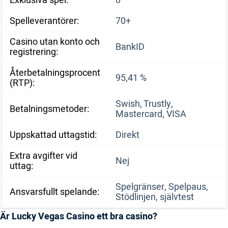
Exklusiva spel:
0
Spelleverantörer:
70+
Casino utan konto och
BankID
registrering:
Återbetalningsprocent
95,41 %
(RTP):
Swish, Trustly,
Betalningsmetoder:
Mastercard, VISA
Uppskattad uttagstid:
Direkt
Extra avgifter vid
Nej
uttag:
Spelgränser, Spelpaus,
Ansvarsfullt spelande:
Stödlinjen, självtest
Är Lucky Vegas Casino ett bra casino?