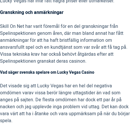
Lucky Vegas har inte fått några priser eller utmärkelser.
Granskning och anmärkningar
Skill On Net har varit föremål för en del granskningar från
Spelinspektionen genom åren, där man bland annat har fått
anmärkningar för att ha haft bristfällig information om
ansvarsfullt spel och en kundtjänst som var svår att få tag på.
Vissa tekniska krav har också behövt åtgärdas efter att
Spelinspektionen granskat deras casinon.
Vad säger svenska spelare om Lucky Vegas Casino
Det visade sig att Lucky Vegas har en hel del negativa
omdömen varav vissa berör längre uttagstider än vad som
anges på sajten. De flesta omdömen har dock ett par år på
nacken och jag upplevde inga problem vid uttag. Det kan dock
vara värt att ha i åtanke och vara uppmärksam på när du börjar
spela.