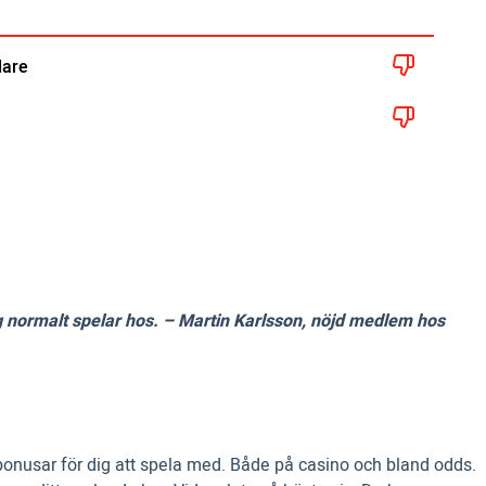
lare
g normalt spelar hos.
– Martin Karlsson, nöjd medlem hos
tbonusar för dig att spela med. Både på casino och bland odds.