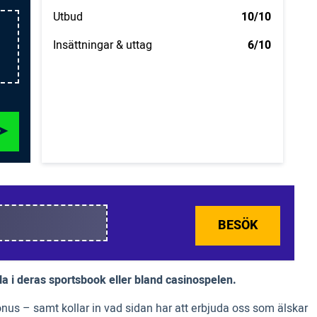
Utbud
10/10
Insättningar & uttag
6/10
 ➤
BESÖK
a i deras sportsbook eller bland casinospelen.
onus – samt kollar in vad sidan har att erbjuda oss som älskar