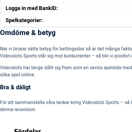
Logga in med BankID:
Spelkategorier:
Omdöme & betyg
När vi brukar sätta betyg för bettingsidor så är det många fakto
Videoslots Sports står sig mot konkurrenter – så blir vi positivt
Videoslots har länge slått sig fram som en seriös spelsida med ca
olika spel online.
Bra & dåligt
För att sammanställa våra tankar kring Videoslots Sports – så h
denna recension.
Fördelar