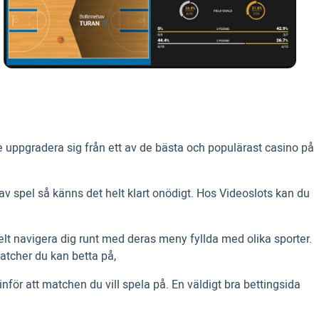
e uppgradera sig från ett av de bästa och populärast casino på
 av spel så känns det helt klart onödigt. Hos Videoslots kan du
kelt navigera dig runt med deras meny fyllda med olika sporter.
matcher du kan betta på,
för att matchen du vill spela på. En väldigt bra bettingsida