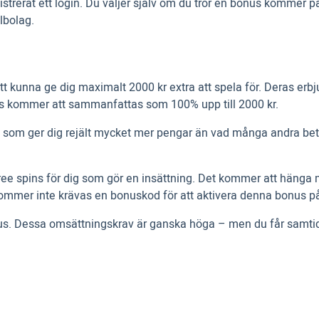
strerat ett login. Du väljer själv om du tror en bonus kommer p
lbolag.
t kunna ge dig maximalt 2000 kr extra att spela för. Deras e
onus kommer att sammanfattas som 100% upp till 2000 kr.
s som ger dig rejält mycket mer pengar än vad många andra betti
ree spins för dig som gör en insättning. Det kommer att hänga
ommer inte krävas en bonuskod för att aktivera denna bonus på
us. Dessa omsättningskrav är ganska höga – men du får samtid