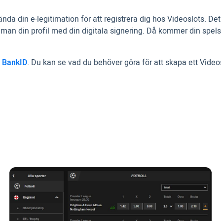
a din e-legitimation för att registrera dig hos Videoslots. Det g
amman din profil med din digitala signering. Då kommer din spel
 BankID
. Du kan se vad du behöver göra för att skapa ett Vid