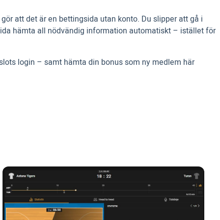
ör att det är en bettingsida utan konto. Du slipper att gå i
sida hämta all nödvändig information automatiskt – istället för
eoslots login – samt hämta din bonus som ny medlem här