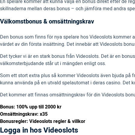
En spelare kommer att kunna välja en bonus direkt efter de regi
skillnaderna mellan deras bonus – och jämföra med andra spe
Välkomstbonus & omsättningskrav
Den bonus som finns för nya spelare hos Videoslots kommer at
värdet av din första insättning. Det innebär att Videoslots b
Det tycker vi är en stark bonus från Videoslots. Det är en bonu
välkomsterbjudande står ut i mängden enligt oss.
Som ett stort extra plus så kommer Videoslots även bjuda på f
kunna använda på en utvald spelautomat i deras casino. Det k
Det kommer att finnas omsättningskrav för din Videoslots bon
Bonus: 100% upp till 2000 kr
Omsättningskrav: x35
Bonusregler: Videoslots regler & villkor
Logga in hos Videoslots