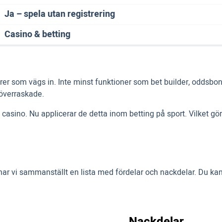
Ja – spela utan registrering
Casino & betting
rer som vägs in. Inte minst funktioner som bet builder, oddsbonu
 överraskade.
sino. Nu applicerar de detta inom betting på sport. Vilket gör de
ar vi sammanställt en lista med fördelar och nackdelar. Du kan 
Nackdelar