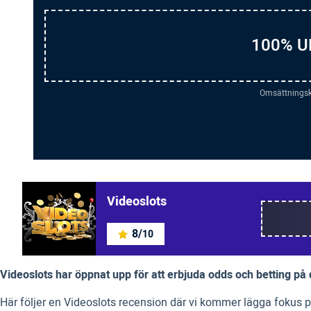
100% U
Omsättningsk
Videoslots
8/
10
Videoslots har öppnat upp för att erbjuda odds och betting på
Här följer en Videoslots recension där vi kommer lägga fokus på