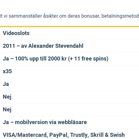
att vi sammanställer åsikter om deras bonusar, betalningsmetod
Videoslots
2011 – av Alexander Stevendahl
Ja – 100% upp till 2000 kr (+ 11 free spins)
x35
Ja
Nej
Nej
Ja – mobilversion via webbläsare
VISA/Mastercard, PayPal, Trustly, Skrill & Swish