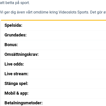
att betta på sport.
Vi ger dig även vårt omdöme kring Videoslots Sports. Det gör 
Spelsida:
Grundades:
Bonus:
Omsättningskrav:
Live odds:
Live stream:
Stänga spel:
Mobil & app:
Betalningsmetoder: