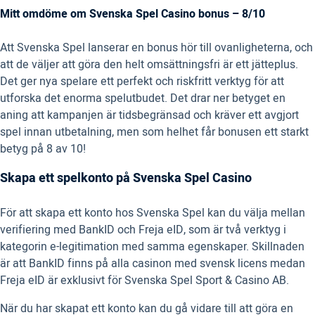
Mitt omdöme om Svenska Spel Casino bonus – 8/10
Att Svenska Spel lanserar en bonus hör till ovanligheterna, och
att de väljer att göra den helt omsättningsfri är ett jätteplus.
Det ger nya spelare ett perfekt och riskfritt verktyg för att
utforska det enorma spelutbudet. Det drar ner betyget en
aning att kampanjen är tidsbegränsad och kräver ett avgjort
spel innan utbetalning, men som helhet får bonusen ett starkt
betyg på 8 av 10!
Skapa ett spelkonto på Svenska Spel Casino
För att skapa ett konto hos Svenska Spel kan du välja mellan
verifiering med BankID och Freja eID, som är två verktyg i
kategorin e-legitimation med samma egenskaper. Skillnaden
är att BankID finns på alla casinon med svensk licens medan
Freja eID är exklusivt för Svenska Spel Sport & Casino AB.
När du har skapat ett konto kan du gå vidare till att göra en