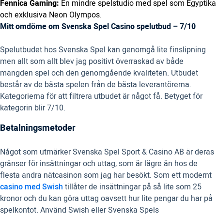
Fennica Gaming:
En mindre spelstudio med spel som Egyptika
och exklusiva Neon Olympos.
Mitt omdöme om Svenska Spel Casino spelutbud – 7/10
Spelutbudet hos Svenska Spel kan genomgå lite finslipning
men allt som allt blev jag positivt överraskad av både
mängden spel och den genomgående kvaliteten. Utbudet
består av de bästa spelen från de bästa leverantörerna.
Kategorierna för att filtrera utbudet är något få. Betyget för
kategorin blir 7/10.
Betalningsmetoder
Något som utmärker Svenska Spel Sport & Casino AB är deras
gränser för insättningar och uttag, som är lägre än hos de
flesta andra nätcasinon som jag har besökt. Som ett modernt
casino med Swish
tillåter de insättningar på så lite som 25
kronor och du kan göra uttag oavsett hur lite pengar du har på
spelkontot. Använd Swish eller Svenska Spels