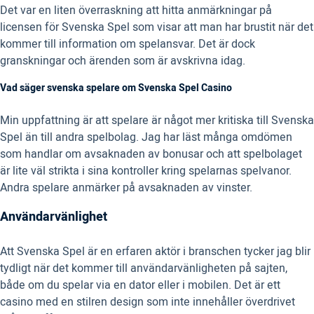
Det var en liten överraskning att hitta anmärkningar på
licensen för Svenska Spel som visar att man har brustit när det
kommer till information om spelansvar. Det är dock
granskningar och ärenden som är avskrivna idag.
Vad säger svenska spelare om Svenska Spel Casino
Min uppfattning är att spelare är något mer kritiska till Svenska
Spel än till andra spelbolag. Jag har läst många omdömen
som handlar om avsaknaden av bonusar och att spelbolaget
är lite väl strikta i sina kontroller kring spelarnas spelvanor.
Andra spelare anmärker på avsaknaden av vinster.
Användarvänlighet
Att Svenska Spel är en erfaren aktör i branschen tycker jag blir
tydligt när det kommer till användarvänligheten på sajten,
både om du spelar via en dator eller i mobilen. Det är ett
casino med en stilren design som inte innehåller överdrivet