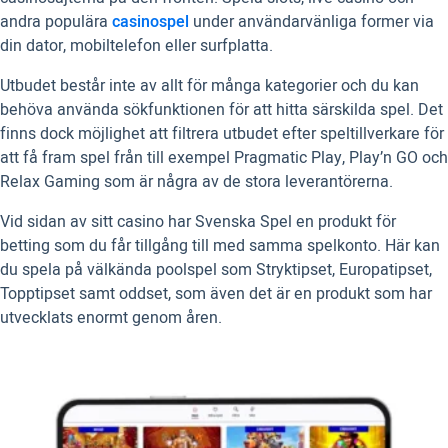
andra populära
casinospel
under användarvänliga former via
din dator, mobiltelefon eller surfplatta.
Utbudet består inte av allt för många kategorier och du kan
behöva använda sökfunktionen för att hitta särskilda spel. Det
finns dock möjlighet att filtrera utbudet efter speltillverkare för
att få fram spel från till exempel Pragmatic Play, Play’n GO och
Relax Gaming som är några av de stora leverantörerna.
Vid sidan av sitt casino har Svenska Spel en produkt för
betting som du får tillgång till med samma spelkonto. Här kan
du spela på välkända poolspel som Stryktipset, Europatipset,
Topptipset samt oddset, som även det är en produkt som har
utvecklats enormt genom åren.