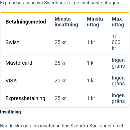
Expressbetalning via Swedbank för de snabbaste uttagen.
Minsta
Minsta
Max
Betalningsmetod
insättning
uttag
uttag
10
Swish
25 kr
1 kr
000
kr
Ingen
Mastercard
25 kr
1 kr
gräns
Ingen
VISA
25 kr
1 kr
gräns
Ingen
Expressbetalning
25 kr
1 kr
gräns
Insättning
När du ska göra en insättning hos Svenska Spel anger du ett