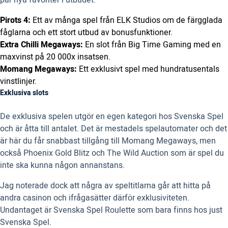
par nya favoriter i utbudet.
Pirots 4:
Ett av många spel från ELK Studios om de färgglada
fåglarna och ett stort utbud av bonusfunktioner.
Extra Chilli Megaways:
En slot från Big Time Gaming med en
maxvinst på 20 000x insatsen.
Momang Megaways:
Ett exklusivt spel med hundratusentals
vinstlinjer.
Exklusiva slots
De exklusiva spelen utgör en egen kategori hos Svenska Spel
och är åtta till antalet. Det är mestadels spelautomater och det
är här du får snabbast tillgång till Momang Megaways, men
också Phoenix Gold Blitz och The Wild Auction som är spel du
inte ska kunna någon annanstans.
Jag noterade dock att några av speltitlarna går att hitta på
andra casinon och ifrågasätter därför exklusiviteten.
Undantaget är Svenska Spel Roulette som bara finns hos just
Svenska Spel.