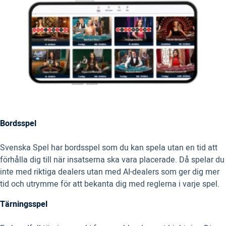
Bordsspel
Svenska Spel har bordsspel som du kan spela utan en tid att
förhålla dig till när insatserna ska vara placerade. Då spelar du
inte med riktiga dealers utan med AI-dealers som ger dig mer
tid och utrymme för att bekanta dig med reglerna i varje spel.
Tärningsspel