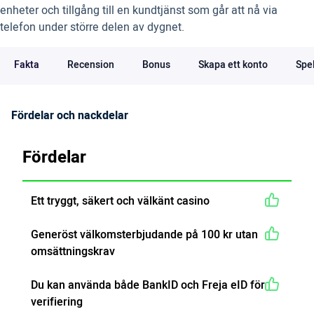
enheter och tillgång till en kundtjänst som går att nå via
telefon under större delen av dygnet.
Fakta
Recension
Bonus
Skapa ett konto
Spe
Fördelar och nackdelar
Fördelar
Ett tryggt, säkert och välkänt casino
Generöst välkomsterbjudande på 100 kr utan
omsättningskrav
Du kan använda både BankID och Freja eID för
verifiering