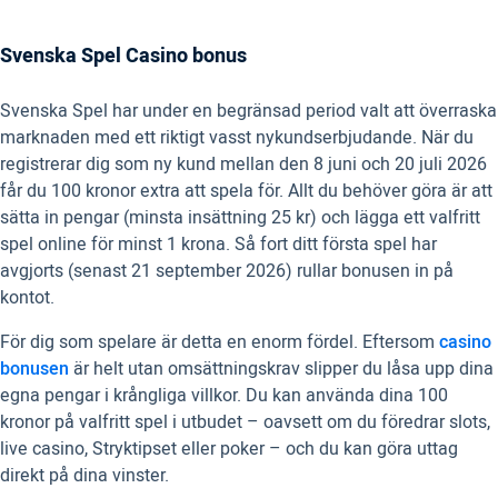
Svenska Spel Casino bonus
Svenska Spel har under en begränsad period valt att överraska
marknaden med ett riktigt vasst nykundserbjudande. När du
registrerar dig som ny kund mellan den 8 juni och 20 juli 2026
får du 100 kronor extra att spela för. Allt du behöver göra är att
sätta in pengar (minsta insättning 25 kr) och lägga ett valfritt
spel online för minst 1 krona. Så fort ditt första spel har
avgjorts (senast 21 september 2026) rullar bonusen in på
kontot.
För dig som spelare är detta en enorm fördel. Eftersom
casino
bonusen
är helt utan omsättningskrav slipper du låsa upp dina
egna pengar i krångliga villkor. Du kan använda dina 100
kronor på valfritt spel i utbudet – oavsett om du föredrar slots,
live casino, Stryktipset eller poker – och du kan göra uttag
direkt på dina vinster.