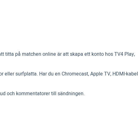
att titta på matchen online är att skapa ett konto hos TV4 Play,
tor eller surfplatta. Har du en Chromecast, Apple TV, HDMI-kabel
jud och kommentatorer till sändningen.