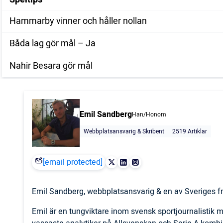
Hammarby vinner och håller nollan
Båda lag gör mål – Ja
Nahir Besara gör mål
Emil Sandberg
Han/Honom
Webbplatsansvarig & Skribent
2519 Artiklar
[email protected]
Emil Sandberg, webbplatsansvarig & en av Sveriges fr
Emil är en tungviktare inom svensk sportjournalistik