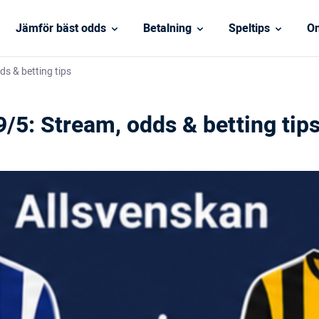
Jämför bäst odds
Betalning
Speltips
On
s & betting tips
5: Stream, odds & betting tip