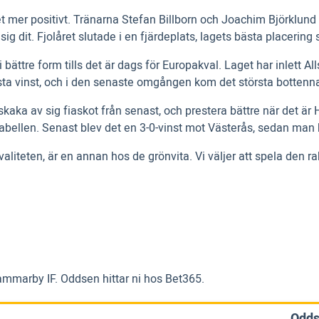
t mer positivt. Tränarna Stefan Billborn och Joachim Björklund 
 dit. Fjolåret slutade i en fjärdeplats, lagets bästa placering 
bättre form tills det är dags för Europakval. Laget har inlett
rsta vinst, och i den senaste omgången kom det största bottenna
skaka av sig fiaskot från senast, och prestera bättre när det
 tabellen. Senast blev det en 3-0-vinst mot Västerås, sedan man
aliteten, är en annan hos de grönvita. Vi väljer att spela den r
Hammarby IF. Oddsen hittar ni hos Bet365.
Odd