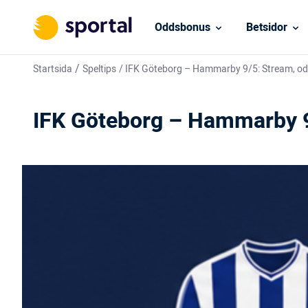
Oddsbonus
Betsidor
/
Startsida
Speltips
/
IFK Göteborg – Hammarby 9/5: Stream, odd
IFK Göteborg – Hammarby 9/