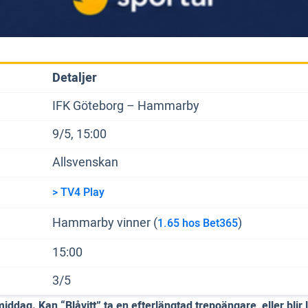
Detaljer
IFK Göteborg – Hammarby
9/5, 15:00
Allsvenskan
> TV4 Play
Hammarby vinner (
)
1.65 hos Bet365
15:00
3/5
ag. Kan “Blåvitt” ta en efterlängtad trepoängare, eller blir l