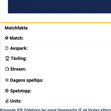
Matchfakta
⚽️
Match:
⏰
Avspark:
🏆
Tävling:
📺
Stream:
🎯
Dagens speltips:
🛑
Spelstopp:
💰
Units:
Krisande IFK Göteborg tar emot Hammarby IF på lördag eftermidd