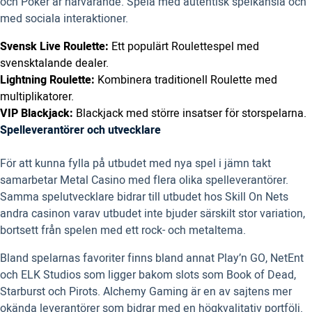
och Poker är närvarande. Spela med autentisk spelkänsla och
med sociala interaktioner.
Svensk Live Roulette:
Ett populärt Roulettespel med
svensktalande dealer.
Lightning Roulette:
Kombinera traditionell Roulette med
multiplikatorer.
VIP Blackjack:
Blackjack med större insatser för storspelarna.
Spelleverantörer och utvecklare
För att kunna fylla på utbudet med nya spel i jämn takt
samarbetar Metal Casino med flera olika spelleverantörer.
Samma spelutvecklare bidrar till utbudet hos Skill On Nets
andra casinon varav utbudet inte bjuder särskilt stor variation,
bortsett från spelen med ett rock- och metaltema.
Bland spelarnas favoriter finns bland annat Play’n GO, NetEnt
och ELK Studios som ligger bakom slots som Book of Dead,
Starburst och Pirots. Alchemy Gaming är en av sajtens mer
okända leverantörer som bidrar med en högkvalitativ portfölj.