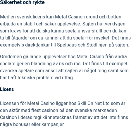
Säkerhet och rykte
Med en svensk licens kan Metal Casino i grund och botten
erbjuda en stabil och säker upplevelse. Sajten har verktygen
som krävs för att du ska kunna spela ansvarsfullt och du kan
ta till åtgärder om du känner att du spelar för mycket. Det finns
exempelvis direktlänkar till Spelpaus och Stödlinjen på sajten.
Omdömen gällande upplevelser hos Metal Casino från andra
spelare ger en blandning av ris och ros. Det finns till exempel
svenska spelare som anser att sajten är något rörig samt som
har haft tekniska problem vid uttag.
Licens
Licensen för Metal Casino ligger hos Skill On Net Ltd som är
den aktör med flest casinon på den svenska marknaden.
Casinon i deras regi kännetecknas främst av att det inte finns
några bonusar eller kampanjer.