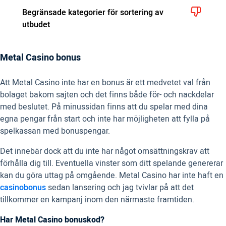
Begränsade kategorier för sortering av
utbudet
Metal Casino bonus
Att Metal Casino inte har en bonus är ett medvetet val från
bolaget bakom sajten och det finns både för- och nackdelar
med beslutet. På minussidan finns att du spelar med dina
egna pengar från start och inte har möjligheten att fylla på
spelkassan med bonuspengar.
Det innebär dock att du inte har något omsättningskrav att
förhålla dig till. Eventuella vinster som ditt spelande genererar
kan du göra uttag på omgående. Metal Casino har inte haft en
casinobonus
sedan lansering och jag tvivlar på att det
tillkommer en kampanj inom den närmaste framtiden.
Har Metal Casino bonuskod?