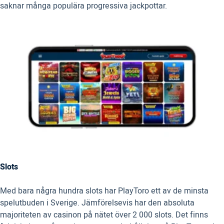
saknar många populära progressiva jackpottar.
Slots
Med bara några hundra slots har PlayToro ett av de minsta
spelutbuden i Sverige. Jämförelsevis har den absoluta
majoriteten av casinon på nätet över 2 000 slots. Det finns