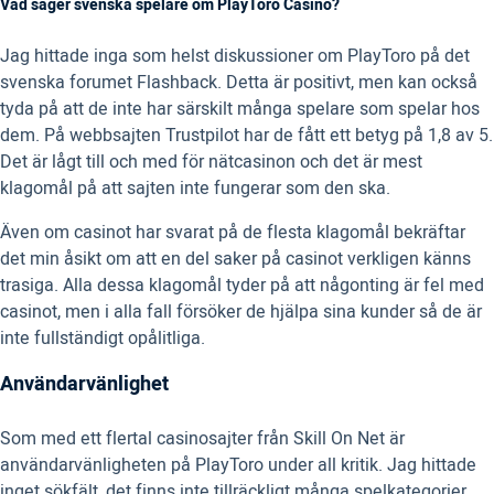
Vad säger svenska spelare om PlayToro Casino?
Jag hittade inga som helst diskussioner om PlayToro på det
svenska forumet Flashback. Detta är positivt, men kan också
tyda på att de inte har särskilt många spelare som spelar hos
dem. På webbsajten Trustpilot har de fått ett betyg på 1,8 av 5.
Det är lågt till och med för nätcasinon och det är mest
klagomål på att sajten inte fungerar som den ska.
Även om casinot har svarat på de flesta klagomål bekräftar
det min åsikt om att en del saker på casinot verkligen känns
trasiga. Alla dessa klagomål tyder på att någonting är fel med
casinot, men i alla fall försöker de hjälpa sina kunder så de är
inte fullständigt opålitliga.
Användarvänlighet
Som med ett flertal casinosajter från Skill On Net är
användarvänligheten på PlayToro under all kritik. Jag hittade
inget sökfält, det finns inte tillräckligt många spelkategorier