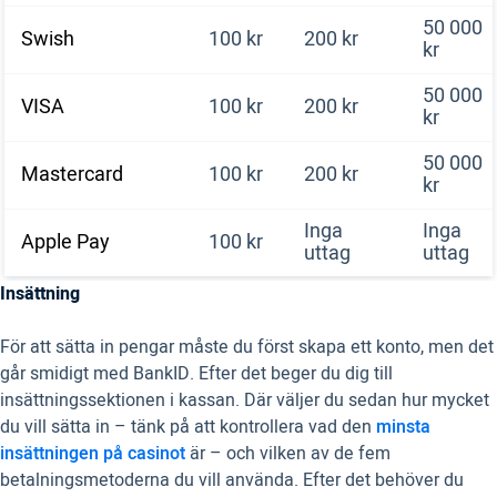
50 000
Swish
100 kr
200 kr
kr
50 000
VISA
100 kr
200 kr
kr
50 000
Mastercard
100 kr
200 kr
kr
Inga
Inga
Apple Pay
100 kr
uttag
uttag
Insättning
För att sätta in pengar måste du först skapa ett konto, men det
går smidigt med BankID. Efter det beger du dig till
insättningssektionen i kassan. Där väljer du sedan hur mycket
du vill sätta in – tänk på att kontrollera vad den
minsta
insättningen på casinot
är – och vilken av de fem
betalningsmetoderna du vill använda. Efter det behöver du