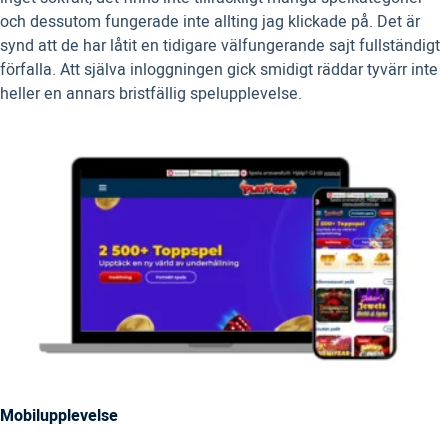
och dessutom fungerade inte allting jag klickade på. Det är
synd att de har låtit en tidigare välfungerande sajt fullständigt
förfalla. Att själva inloggningen gick smidigt räddar tyvärr inte
heller en annars bristfällig spelupplevelse.
Mobilupplevelse