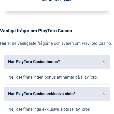
Maria Recension
Vanliga frågor om PlayToro Casino
Här är de vanligaste frågorna och svaren om PlayToro Casino.
Har PlayToro Casino bonus?
Nej, det finns ingen bonus att hämta på PlayToro.
Har PlayToro Casino exklusiva slots?
Nej, det finns inga exklusiva slots i PlayToros