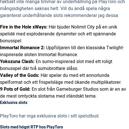
faktiskt inte många timmar av underhållning på PlayToro och
mångsidigheten saknas helt. Vill du ändå spela några
garanterat underhållande slots rekommenderar jag dessa:
Fire in the Hole xWays:
Här bjuder Nolimit City på en unik
spelidé med exploderande dynamiter och ett spännande
bonusspel.
Immortal Romance 2:
Uppföljaren till den klassiska Twilight-
inspirerade sloten Immortal Romance.
Yokozuna Clash:
En sumo-inspirerad slot med ett roligt
bonusspel där två sumobrottare slåss.
Valley of the Gods:
Här spelar du med ett annorlunda
spelformat och ett frispelsläge med ökande multiplikatorer.
9 Pots of Gold:
En slot från Gameburger Studios som är en av
de mest omtyckta slotarna med irländskt tema.
Exklusiva slots
PlayToro har inga exklusiva slots i sitt spelutbud.
Slots med högst RTP hos PlayToro