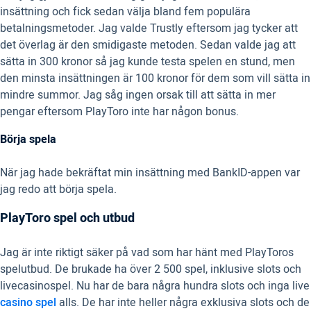
insättning och fick sedan välja bland fem populära
betalningsmetoder. Jag valde Trustly eftersom jag tycker att
det överlag är den smidigaste metoden. Sedan valde jag att
sätta in 300 kronor så jag kunde testa spelen en stund, men
den minsta insättningen är 100 kronor för dem som vill sätta in
mindre summor. Jag såg ingen orsak till att sätta in mer
pengar eftersom PlayToro inte har någon bonus.
Börja spela
När jag hade bekräftat min insättning med BankID-appen var
jag redo att börja spela.
PlayToro spel och utbud
Jag är inte riktigt säker på vad som har hänt med PlayToros
spelutbud. De brukade ha över 2 500 spel, inklusive slots och
livecasinospel. Nu har de bara några hundra slots och inga live
casino spel
alls. De har inte heller några exklusiva slots och de