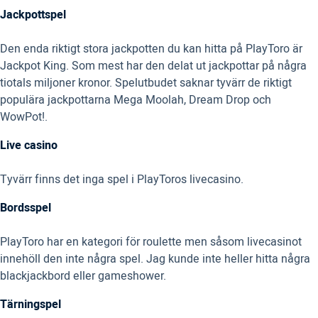
Jackpottspel
Den enda riktigt stora jackpotten du kan hitta på PlayToro är
Jackpot King. Som mest har den delat ut jackpottar på några
tiotals miljoner kronor. Spelutbudet saknar tyvärr de riktigt
populära jackpottarna Mega Moolah, Dream Drop och
WowPot!.
Live casino
Tyvärr finns det inga spel i PlayToros livecasino.
Bordsspel
PlayToro har en kategori för roulette men såsom livecasinot
innehöll den inte några spel. Jag kunde inte heller hitta några
blackjackbord eller gameshower.
Tärningspel