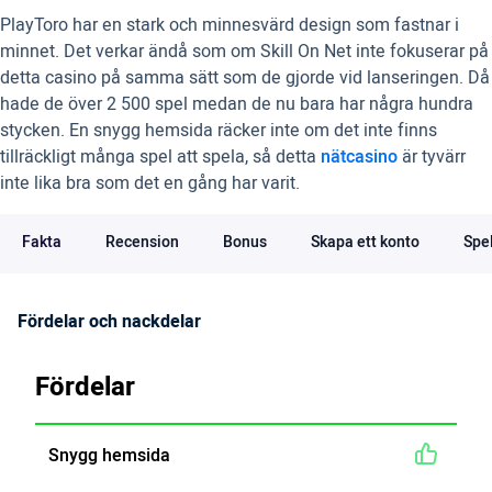
PlayToro har en stark och minnesvärd design som fastnar i
minnet. Det verkar ändå som om Skill On Net inte fokuserar på
detta casino på samma sätt som de gjorde vid lanseringen. Då
hade de över 2 500 spel medan de nu bara har några hundra
stycken. En snygg hemsida räcker inte om det inte finns
tillräckligt många spel att spela, så detta
nätcasino
är tyvärr
inte lika bra som det en gång har varit.
Fakta
Recension
Bonus
Skapa ett konto
Spe
Fördelar och nackdelar
Fördelar
Snygg hemsida