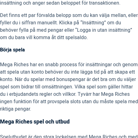
insättning och anger sedan beloppet för transaktionen.
Det finns ett par förvalda belopp som du kan välja mellan, eller
fyller du i siffran manuellt. Klicka på “Insättning” om du
behöver fylla på med pengar eller “Logga in utan insättning”
om du bara vill komma åt ditt spelsaldo.
Börja spela
Mega Riches har en snabb process för insättningar och genom
att spela utan konto behöver du inte lägga tid på att skapa ett
konto. När du spelar med bonuspengar är det bra om du väljer
spel som bidrar till omsättningen. Vilka spel som gäller hittar
du i erbjudandets regler och villkor. Tyvärr har Mega Riches
ingen funktion för att provspela slots utan du måste spela med
riktiga pengar.
Mega Riches spel och utbud
Spelutbudet är den stora lockelsen med Mega Riches och med