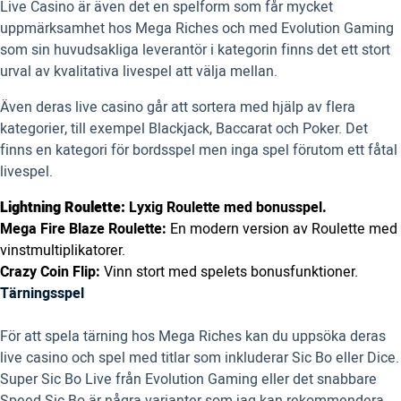
Live Casino är även det en spelform som får mycket
uppmärksamhet hos Mega Riches och med Evolution Gaming
som sin huvudsakliga leverantör i kategorin finns det ett stort
urval av kvalitativa livespel att välja mellan.
Även deras live casino går att sortera med hjälp av flera
kategorier, till exempel Blackjack, Baccarat och Poker. Det
finns en kategori för bordsspel men inga spel förutom ett fåtal
livespel.
Lightning Roulette:
Lyxig Roulette med bonusspel.
Mega Fire Blaze Roulette:
En modern version av Roulette med
vinstmultiplikatorer.
Crazy Coin Flip:
Vinn stort med spelets bonusfunktioner.
Tärningsspel
För att spela tärning hos Mega Riches kan du uppsöka deras
live casino och spel med titlar som inkluderar Sic Bo eller Dice.
Super Sic Bo Live från Evolution Gaming eller det snabbare