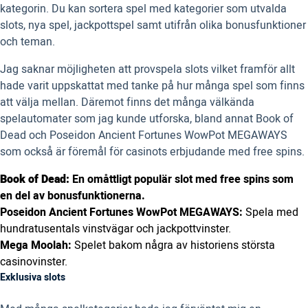
kategorin. Du kan sortera spel med kategorier som utvalda
slots, nya spel, jackpottspel samt utifrån olika bonusfunktioner
och teman.
Jag saknar möjligheten att provspela slots vilket framför allt
hade varit uppskattat med tanke på hur många spel som finns
att välja mellan. Däremot finns det många välkända
spelautomater som jag kunde utforska, bland annat Book of
Dead och Poseidon Ancient Fortunes WowPot MEGAWAYS
som också är föremål för casinots erbjudande med free spins.
Book of Dead:
En omåttligt populär slot med free spins som
en del av bonusfunktionerna.
Poseidon Ancient Fortunes WowPot MEGAWAYS:
Spela med
hundratusentals vinstvägar och jackpottvinster.
Mega Moolah:
Spelet bakom några av historiens största
casinovinster.
Exklusiva slots