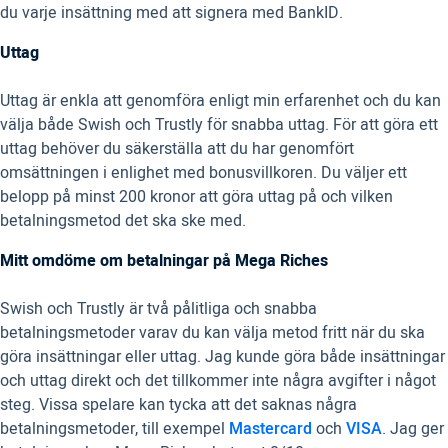
du varje insättning med att signera med BankID.
Uttag
Uttag är enkla att genomföra enligt min erfarenhet och du kan
välja både Swish och Trustly för snabba uttag. För att göra ett
uttag behöver du säkerställa att du har genomfört
omsättningen i enlighet med bonusvillkoren. Du väljer ett
belopp på minst 200 kronor att göra uttag på och vilken
betalningsmetod det ska ske med.
Mitt omdöme om betalningar på Mega Riches
Swish och Trustly är två pålitliga och snabba
betalningsmetoder varav du kan välja metod fritt när du ska
göra insättningar eller uttag. Jag kunde göra både insättningar
och uttag direkt och det tillkommer inte några avgifter i något
steg. Vissa spelare kan tycka att det saknas några
betalningsmetoder, till exempel
Mastercard
och
VISA
. Jag ger