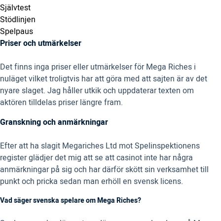
Självtest
Stödlinjen
Spelpaus
Priser och utmärkelser
Det finns inga priser eller utmärkelser för Mega Riches i
nuläget vilket troligtvis har att göra med att sajten är av det
nyare slaget. Jag håller utkik och uppdaterar texten om
aktören tilldelas priser längre fram.
Granskning och anmärkningar
Efter att ha slagit Megariches Ltd mot Spelinspektionens
register glädjer det mig att se att casinot inte har några
anmärkningar på sig och har därför skött sin verksamhet till
punkt och pricka sedan man erhöll en svensk licens.
Vad säger svenska spelare om Mega Riches?