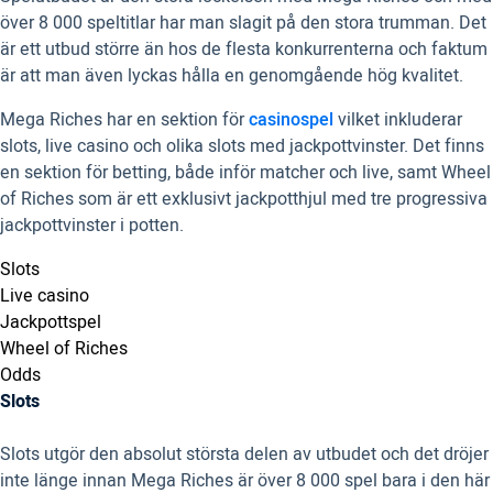
över 8 000 speltitlar har man slagit på den stora trumman. Det
är ett utbud större än hos de flesta konkurrenterna och faktum
är att man även lyckas hålla en genomgående hög kvalitet.
Mega Riches har en sektion för
casinospel
vilket inkluderar
slots, live casino och olika slots med jackpottvinster. Det finns
en sektion för betting, både inför matcher och live, samt Wheel
of Riches som är ett exklusivt jackpotthjul med tre progressiva
jackpottvinster i potten.
Slots
Live casino
Jackpottspel
Wheel of Riches
Odds
Slots
Slots utgör den absolut största delen av utbudet och det dröjer
inte länge innan Mega Riches är över 8 000 spel bara i den här