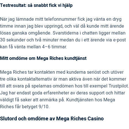
Testresultat: så snabbt fick vi hjälp
När jag lämnade mitt telefonnummer fick jag vänta en dryg
timme innan jag blev uppringd, och väl då kunde mitt ärende
lösas ganska omgående. Svarstiderna i chatten ligger mellan
30 sekunder och två minuter medan du i ett ärende via e-post
kan få vänta mellan 4–6 timmar.
Mitt omdöme om Mega Riches kundtjänst
Mega Riches tar kontakten med kunderna seriöst och utöver
tre olika kontaktalternativ är man aktiva även när det kommer
till att svara på spelarnas omdömen hos till exempel Trustpilot.
Jag har endast goda erfarenheter av deras support och hittar
väldigt få saker att anmärka på. Kundtjänsten hos Mega
Riches får betyget 9/10.
Slutord och omdöme av Mega Riches Casino