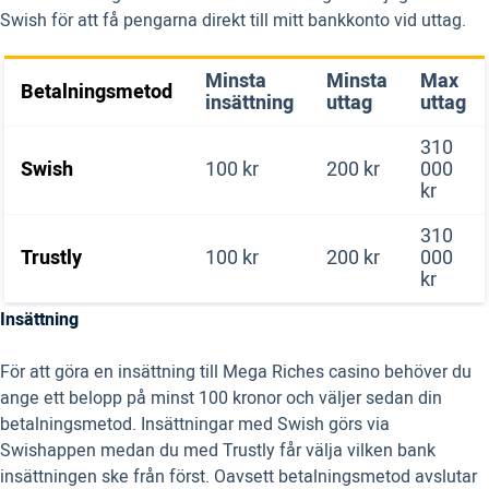
Swish för att få pengarna direkt till mitt bankkonto vid uttag.
Minsta
Minsta
Max
Betalningsmetod
insättning
uttag
uttag
310
Swish
100 kr
200 kr
000
kr
310
Trustly
100 kr
200 kr
000
kr
Insättning
För att göra en insättning till Mega Riches casino behöver du
ange ett belopp på minst 100 kronor och väljer sedan din
betalningsmetod. Insättningar med Swish görs via
Swishappen medan du med Trustly får välja vilken bank
insättningen ske från först. Oavsett betalningsmetod avslutar