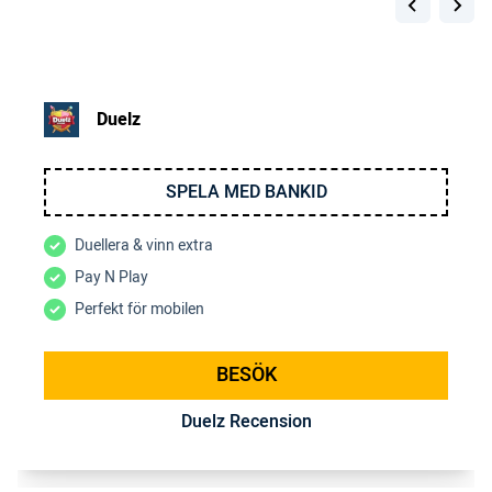
Duelz
SPELA MED BANKID
Duellera & vinn extra
Pay N Play
Perfekt för mobilen
BESÖK
Duelz Recension