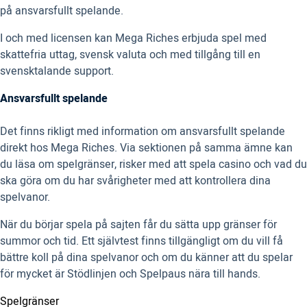
på ansvarsfullt spelande.
I och med licensen kan Mega Riches erbjuda spel med
skattefria uttag, svensk valuta och med tillgång till en
svensktalande support.
Ansvarsfullt spelande
Det finns rikligt med information om ansvarsfullt spelande
direkt hos Mega Riches. Via sektionen på samma ämne kan
du läsa om spelgränser, risker med att spela casino och vad du
ska göra om du har svårigheter med att kontrollera dina
spelvanor.
När du börjar spela på sajten får du sätta upp gränser för
summor och tid. Ett självtest finns tillgängligt om du vill få
bättre koll på dina spelvanor och om du känner att du spelar
för mycket är Stödlinjen och Spelpaus nära till hands.
Spelgränser