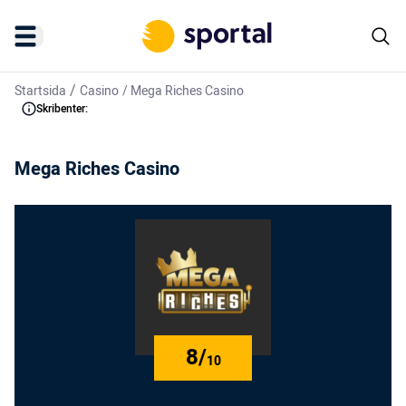
/
Startsida
Casino
/
Mega Riches Casino
Skribenter:
Mega Riches Casino
8/
10