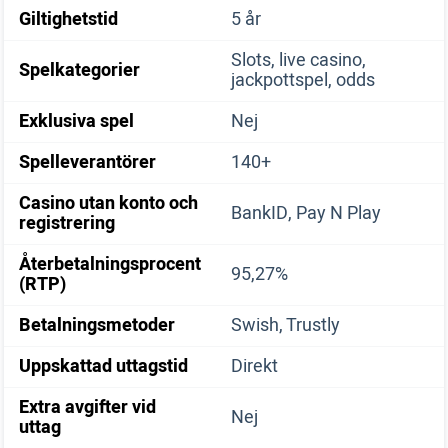
Giltighetstid
5 år
Slots, live casino,
Spelkategorier
jackpottspel, odds
Exklusiva spel
Nej
Spelleverantörer
140+
Casino utan konto och
BankID, Pay N Play
registrering
Återbetalningsprocent
95,27%
(RTP)
Betalningsmetoder
Swish, Trustly
Uppskattad uttagstid
Direkt
Extra avgifter vid
Nej
uttag