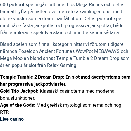
600 jackpottspel ingår i utbudet hos Mega Riches och det är
bara att lyfta på hatten över den stora samlingen spel med
större vinster som aktören har fått ihop. Det är jackpottspel
med både fasta jackpottar och progressiva jackpottar, både
från etablerade spelutvecklare och mindre kända sådana.
Bland spelen som finns i kategorin hittar vi förutom tidigare
nämnda Poseidon Ancient Fortunes WowPot MEGAWAYS och
Mega Moolah bland annat Temple Tumble 2 Dream Drop som
är en populär slot från Relax Gaming.
Temple Tumble 2 Dream Drop:
En slot med äventyrstema som
har progressiva jackpottvinster.
Gold Trio Jackpot:
Klassiskt casinotema med moderna
bonusfunktioner.
Age of the Gods:
Med grekisk mytologi som tema och hög
RTP.
Live casino