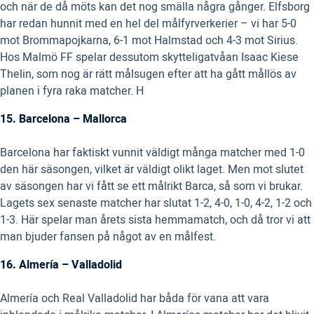
och när de då möts kan det nog smälla några gånger. Elfsborg
har redan hunnit med en hel del målfyrverkerier – vi har 5-0
mot Brommapojkarna, 6-1 mot Halmstad och 4-3 mot Sirius.
Hos Malmö FF spelar dessutom skytteligatvåan Isaac Kiese
Thelin, som nog är rätt målsugen efter att ha gått mållös av
planen i fyra raka matcher. H
15. Barcelona – Mallorca
Barcelona har faktiskt vunnit väldigt många matcher med 1-0
den här säsongen, vilket är väldigt olikt laget. Men mot slutet
av säsongen har vi fått se ett målrikt Barca, så som vi brukar.
Lagets sex senaste matcher har slutat 1-2, 4-0, 1-0, 4-2, 1-2 och
1-3. Här spelar man årets sista hemmamatch, och då tror vi att
man bjuder fansen på något av en målfest.
16. Almería – Valladolid
Almería och Real Valladolid har båda för vana att vara