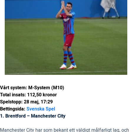
Vårt system: M-System (M10)
Total insats: 112,50 kronor
Spelstopp: 28 maj, 17:29
Bettingsida:
Svenska Spel
1. Brentford – Manchester City
Manchester City har som bekant ett väldigt målfarligt lag, och