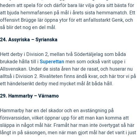
hedern att spela för och därför bara lär vilja göra sitt bästa för
att bjuda hemmafansen på mål i årets sista hemmamatch. Ett
offensivt Brügge lär öppna ytor för ett anfallsstarkt Genk, och
så blir det nog en del mål.
24. Assyriska – Syrianska
Hett derby i Division 2, mellan två Södertäljelag som båda
brukade hålla till i
Superettan
men som också varit uppe i
Allsvenskan. Under de sista åren har de rasat, och huserar nu
alltså i Division 2. Rivaliteten finns ändå kvar, och här tror vi på
ett händelserikt derby med mycket mål åt båda håll.
29. Hammarby – Värnamo
Hammarby har en del skador och en avstängning på
försvarssidan, vilket öppnar upp för att man kan komma att
släppa in något mål här. Framåt har man inte övertygat så här
långt in på säsongen, men när man gjort mål har det varit i just