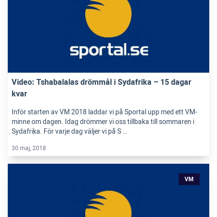
Video: Tshabalalas drömmål i Sydafrika – 15 dagar
kvar
Inför starten av VM 2018 laddar vi på Sportal upp med ett VM-
minne om dagen. Idag drömmer vi oss tillbaka till sommaren i
Sydafrika. För varje dag väljer vi på S …
30 maj, 2018
VM