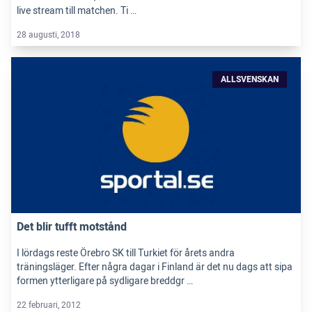
live stream till matchen. Ti …
28 augusti, 2018
ALLSVENSKAN
Det blir tufft motstånd
I lördags reste Örebro SK till Turkiet för årets andra
träningsläger. Efter några dagar i Finland är det nu dags att sipa
formen ytterligare på sydligare breddgr …
22 februari, 2012