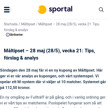
/
Startsida
Måltipset
/
Måltipset – 28 maj (28/5), vecka 21: Tips,
förslag & analys
Skribenter:
Måltipset – 28 maj (28/5), vecka 21: Tips,
förslag & analys
Söndagen den 28 maj får vi en ny kupong av Måltipset. Här
ger vi er vår analys av kupongen, och vårt systemspel. Vi
spelar ett M-system där vi väljer ut 10 matcher. Systemet går
på 112,50 kronor.
En ny omgång av Fullträff är på gång, och i vanlig ordning ger
vi er vårt tips av matcherna. Poolspelet fungerar som så att