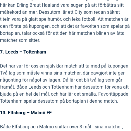
här kan Erling Braut Haaland vara sugen på att förbättra sitt
målrekord än mer. Dessutom lär ett City som redan säkrat
titeln vara på glatt spelhumör, och leka fotboll. Att matchen är
den första på kupongen, och att det är favoriten som spelar på
bortaplan, talar också för att den här matchen blir en av åtta
matcher som sitter.
7. Leeds – Tottenham
Det här var för oss en självklar match att ta med på kupongen.
Två lag som måste vinna sina matcher, där oavgjort inte ger
någonting för något av lagen. Då lär det bli två lag som går
framåt. Både Leeds och Tottenham har dessutom för vana att
bjuda på en hel del mål, och här lär det smälla. Favorittippade
Tottenham spelar dessutom på bortaplan i denna match.
13. Elfsborg – Malmö FF
Både Elfsborg och Malmö snittar över 3 mål i sina matcher,