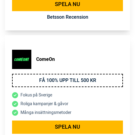
SPELA NU
Betsson Recension
ComeOn
FÅ 100% UPP TILL 500 KR
Fokus på Sverige
Roliga kampanjer & gåvor
Många insättningsmetoder
SPELA NU