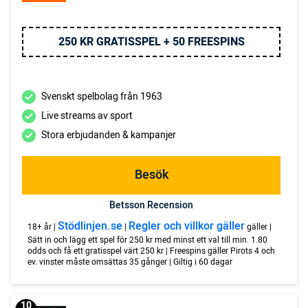
250 KR GRATISSPEL + 50 FREESPINS
Svenskt spelbolag från 1963
Live streams av sport
Stora erbjudanden & kampanjer
Besök
Betsson Recension
Stödlinjen.se
Regler och villkor gäller
18+ år |
|
gäller |
Sätt in och lägg ett spel för 250 kr med minst ett val till min. 1.80
odds och få ett gratisspel värt 250 kr | Freespins gäller Pirots 4 och
ev. vinster måste omsättas 35 gånger | Giltig i 60 dagar
10