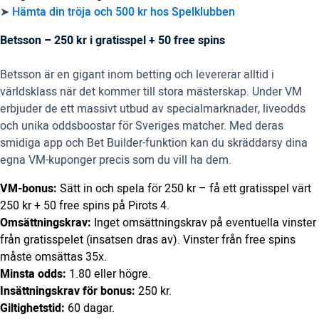
➤
Hämta din tröja och 500 kr hos Spelklubben
Betsson – 250 kr i gratisspel + 50 free spins
Betsson är en gigant inom betting och levererar alltid i
världsklass när det kommer till stora mästerskap. Under VM
erbjuder de ett massivt utbud av specialmarknader, liveodds
och unika oddsboostar för Sveriges matcher. Med deras
smidiga app och Bet Builder-funktion kan du skräddarsy dina
egna VM-kuponger precis som du vill ha dem.
VM-bonus:
Sätt in och spela för 250 kr – få ett gratisspel värt
250 kr + 50 free spins på Pirots 4.
Omsättningskrav:
Inget omsättningskrav på eventuella vinster
från gratisspelet (insatsen dras av). Vinster från free spins
måste omsättas 35x.
Minsta odds:
1.80 eller högre.
Insättningskrav för bonus:
250 kr.
Giltighetstid:
60 dagar.