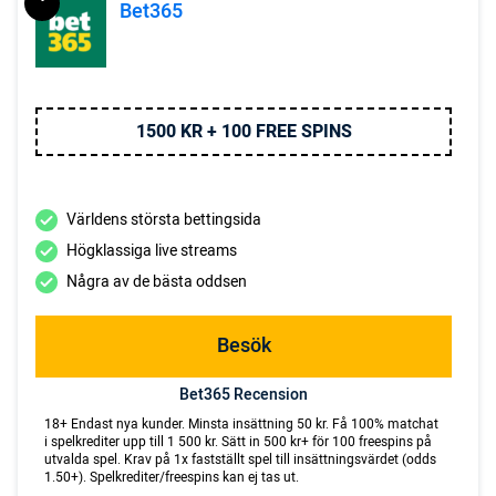
Bet365
1500 KR + 100 FREE SPINS
Världens största bettingsida
Högklassiga live streams
Några av de bästa oddsen
Besök
Bet365 Recension
18+ Endast nya kunder. Minsta insättning 50 kr. Få 100% matchat
i spelkrediter upp till 1 500 kr. Sätt in 500 kr+ för 100 freespins på
utvalda spel. Krav på 1x fastställt spel till insättningsvärdet (odds
1.50+). Spelkrediter/freespins kan ej tas ut.