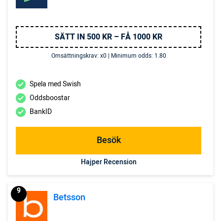
SÄTT IN 500 KR – FÅ 1000 KR
Omsättningskrav: x0 | Minimum odds: 1.80
Spela med Swish
Oddsboostar
BankID
Besök
Hajper Recension
9
Betsson