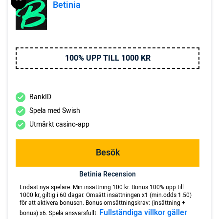
Betinia
100% UPP TILL 1000 KR
BankID
Spela med Swish
Utmärkt casino-app
Besök
Betinia Recension
Endast nya spelare. Min.insättning 100 kr. Bonus 100% upp till
1000 kr, giltig i 60 dagar. Omsätt insättningen x1 (min.odds 1.50)
för att aktivera bonusen. Bonus omsättningskrav: (insättning +
Fullständiga villkor gäller
bonus) x6. Spela ansvarsfullt.