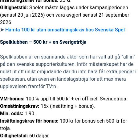
Insättningskrav för bonus:
25 kr.
Giltighetstid:
Spelet måste läggas under kampanjperioden
(senast 20 juli 2026) och vara avgjort senast 21 september
2026.
➤
Hämta 100 kr utan omsättningskrav hos Svenska Spel
Spelklubben – 500 kr + en Sverigetröja
Spelklubben är en spännande aktör som har valt att gå ”all-in”
på den svenska supporterkulturen. Inför mästerskapet har de
rullat ut ett unikt erbjudande där du inte bara får extra pengar i
spelkassan, utan även en landslagströja för att maximera
upplevelsen framför TV:n.
VM-bonus:
100 % upp till 500 kr + en officiell Sverigetröja.
Omsättningskrav:
15x (insättning + bonus).
Min. odds:
1.90.
Insättningskrav för bonus:
100 kr för bonus och 500 kr för
tröja.
Giltighetstid:
60 dagar.