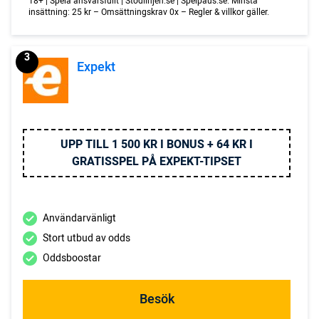
18+ | Spela ansvarsfullt | Stödlinjen.se | Spelpaus.se. Minsta
insättning: 25 kr – Omsättningskrav 0x – Regler & villkor gäller.
3
Expekt
UPP TILL 1 500 KR I BONUS + 64 KR I
GRATISSPEL PÅ EXPEKT-TIPSET
Användarvänligt
Stort utbud av odds
Oddsboostar
Besök