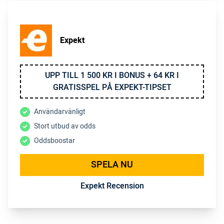
Expekt
UPP TILL 1 500 KR I BONUS + 64 KR I
GRATISSPEL PÅ EXPEKT-TIPSET
Användarvänligt
Stort utbud av odds
Oddsboostar
SPELA NU
Expekt Recension