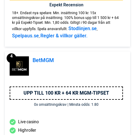
Expekt Recension
18+. Endast nya spelare. Min. insättning 100 kr. 15x
omsättningskrav på insättning. 100% bonus upp till 1 500 kr + 64
kr på Expekt-Tipset. Min. 1,80 odds. Giltigt i 90 dagar från att
Stodlinjen.se
villkor uppfylls. Spela ansvarsfullt.
,
Spelpaus.se
Regler & villkor gäller.
,
4
BetMGM
UPP TILL 100 KR + 64 KR MGM-TIPSET
0x omsättningskrav | Minsta odds: 1.80
Live casino
Highroller