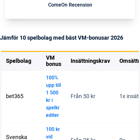
ComeOn Recension
Jämför 10 spelbolag med bäst VM-bonusar 2026
VM
Spelbolag
Insättningskrav
Omsättn
bonus
100%
upp till
1 500
bet365
Från 50 kr
1x insät
kr i
spelkr
editer
100 kr
Svenska
vid