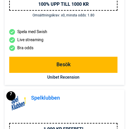
100% UPP TILL 1000 KR
Omsättningskrav: x0, minsta odds: 1.80
Spela med Swish
Live streaming
Bra odds
Besök
Unibet Recension
7
Spelklubben