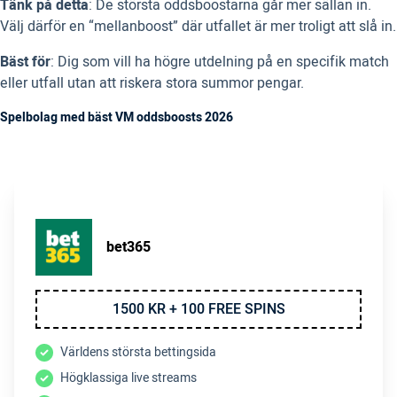
Tänk på detta
: De största oddsboostarna går mer sällan in.
Välj därför en “mellanboost” där utfallet är mer troligt att slå in.
Bäst för
: Dig som vill ha högre utdelning på en specifik match
eller utfall utan att riskera stora summor pengar.
Spelbolag med bäst VM oddsboosts 2026
bet365
1500 KR + 100 FREE SPINS
Världens största bettingsida
Högklassiga live streams