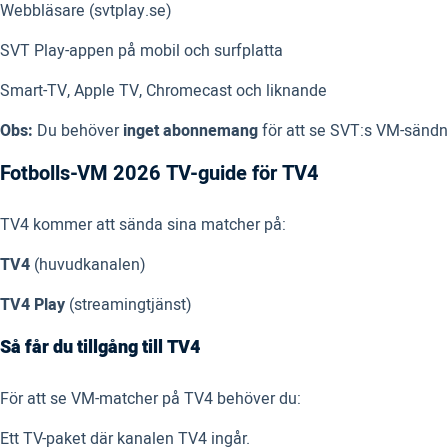
Webbläsare (svtplay.se)
SVT Play-appen på mobil och surfplatta
Smart-TV, Apple TV, Chromecast och liknande
Obs:
Du behöver
inget abonnemang
för att se SVT:s VM-sändn
Fotbolls-VM 2026 TV-guide för TV4
TV4 kommer att sända sina matcher på:
TV4
(huvudkanalen)
TV4 Play
(streamingtjänst)
Så får du tillgång till TV4
För att se VM-matcher på TV4 behöver du:
Ett TV-paket där kanalen TV4 ingår.