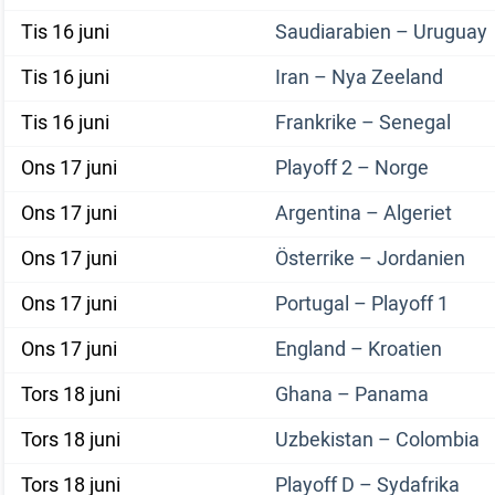
Tis 16 juni
Saudiarabien – Uruguay
Tis 16 juni
Iran – Nya Zeeland
Tis 16 juni
Frankrike – Senegal
Ons 17 juni
Playoff 2 – Norge
Ons 17 juni
Argentina – Algeriet
Ons 17 juni
Österrike – Jordanien
Ons 17 juni
Portugal – Playoff 1
Ons 17 juni
England – Kroatien
Tors 18 juni
Ghana – Panama
Tors 18 juni
Uzbekistan – Colombia
Tors 18 juni
Playoff D – Sydafrika