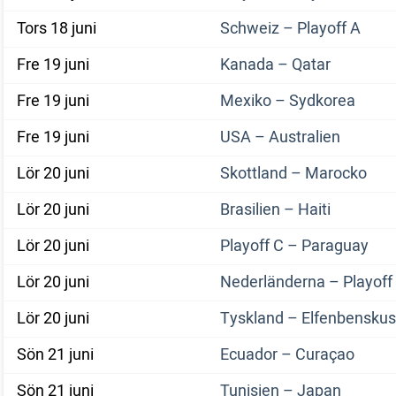
Tors 18 juni
Schweiz – Playoff A
Fre 19 juni
Kanada – Qatar
Fre 19 juni
Mexiko – Sydkorea
Fre 19 juni
USA – Australien
Lör 20 juni
Skottland – Marocko
Lör 20 juni
Brasilien – Haiti
Lör 20 juni
Playoff C – Paraguay
Lör 20 juni
Nederländerna – Playoff 
Lör 20 juni
Tyskland – Elfenbensku
Sön 21 juni
Ecuador – Curaçao
Sön 21 juni
Tunisien – Japan