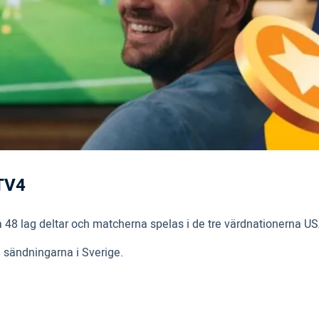
 TV4
la 48 lag deltar och matcherna spelas i de tre värdnationerna 
ll sändningarna i Sverige.