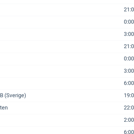
21:
0:00
3:00
21:
0:00
3:00
6:00
B (Sverige)
19:
sten
22:
2:00
6:00