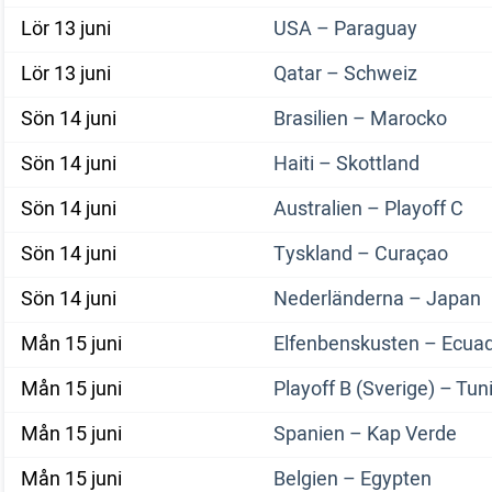
Lör 13 juni
USA – Paraguay
Lör 13 juni
Qatar – Schweiz
Sön 14 juni
Brasilien – Marocko
Sön 14 juni
Haiti – Skottland
Sön 14 juni
Australien – Playoff C
Sön 14 juni
Tyskland – Curaçao
Sön 14 juni
Nederländerna – Japan
Mån 15 juni
Elfenbenskusten – Ecua
Mån 15 juni
Playoff B (Sverige) – Tun
Mån 15 juni
Spanien – Kap Verde
Mån 15 juni
Belgien – Egypten