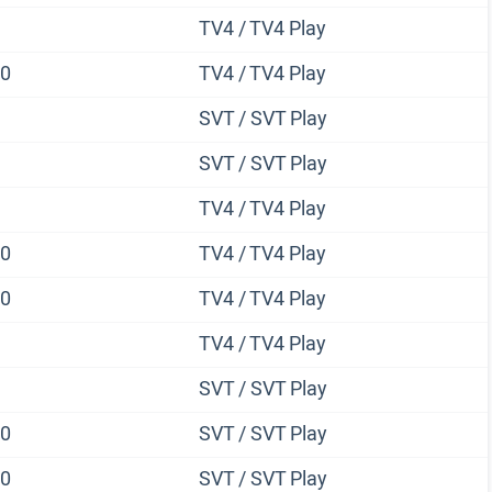
TV4 / TV4 Play
00
TV4 / TV4 Play
SVT / SVT Play
SVT / SVT Play
TV4 / TV4 Play
00
TV4 / TV4 Play
00
TV4 / TV4 Play
TV4 / TV4 Play
SVT / SVT Play
00
SVT / SVT Play
00
SVT / SVT Play