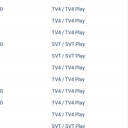
00
TV4 / TV4 Play
TV4 / TV4 Play
TV4 / TV4 Play
00
SVT / SVT Play
SVT / SVT Play
TV4 / TV4 Play
TV4 / TV4 Play
00
TV4 / TV4 Play
00
TV4 / TV4 Play
TV4 / TV4 Play
SVT / SVT Play