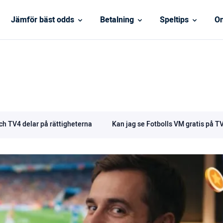
Jämför bäst odds
Betalning
Speltips
On
ch TV4 delar på rättigheterna
Kan jag se Fotbolls VM gratis på T