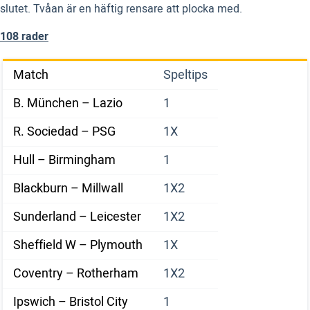
slutet. Tvåan är en häftig rensare att plocka med.
108 rader
Match
Speltips
B. München – Lazio
1
R. Sociedad – PSG
1X
Hull – Birmingham
1
Blackburn – Millwall
1X2
Sunderland – Leicester
1X2
Sheffield W – Plymouth
1X
Coventry – Rotherham
1X2
Ipswich – Bristol City
1