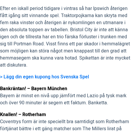
Efter en iskall period tidigare i vintras så har Ipswich återigen
fått igång sitt vinnande spel. Traktorpojkarna kan skryta med
fem raka vinster och återigen är nykomlingen en utmanare i
den absoluta toppen av tabellen. Bristol City är inte att känna
igen och de tillresta har en trio färska förluster i trunken med
sig till Portman Road. Visst finns ett par skador i hemmalägret
som möjligen kan störa något men knappast till den grad att
hemmasegern ska kunna vara hotad. Spikettan är inte mycket
att diskutera.
> Lägg din egen kupong hos Svenska Spel
Bankräntan! – Bayern München
Bayern är minst en nivå upp jämfört med Lazio på tysk mark
och över 90 minuter är segern ett faktum. Banketta.
Knallen! – Rotherham
Coventrys form är inte speciellt bra samtidigt som Rotherham
förtjänat bättre i ett gäng matcher som The Millers lirat på