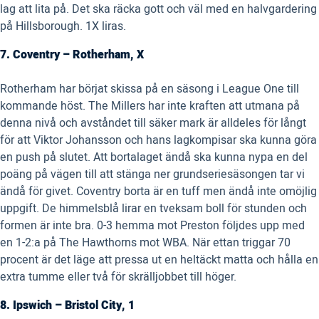
lag att lita på. Det ska räcka gott och väl med en halvgardering
på Hillsborough. 1X liras.
7. Coventry – Rotherham, X
Rotherham har börjat skissa på en säsong i League One till
kommande höst. The Millers har inte kraften att utmana på
denna nivå och avståndet till säker mark är alldeles för långt
för att Viktor Johansson och hans lagkompisar ska kunna göra
en push på slutet. Att bortalaget ändå ska kunna nypa en del
poäng på vägen till att stänga ner grundseriesäsongen tar vi
ändå för givet. Coventry borta är en tuff men ändå inte omöjlig
uppgift. De himmelsblå lirar en tveksam boll för stunden och
formen är inte bra. 0-3 hemma mot Preston följdes upp med
en 1-2:a på The Hawthorns mot WBA. När ettan triggar 70
procent är det läge att pressa ut en heltäckt matta och hålla en
extra tumme eller två för skrälljobbet till höger.
8. Ipswich – Bristol City, 1