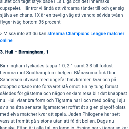
slutet och tagit stryk både i La Liga och det inhemska
cupspelet. Här tror vi ändå att värdarna tänder till och ger sig
själva en chans. 1X är en trevlig väg att vandra såvida tvåan
flyger iväg bortom 35 procent.
> Missa inte att du kan
streama Champions League matcher
online
3. Hull – Birmingham, 1
Birmingham lyckades tappa 1-0, 2-1 samt 3-3 till förlust
hemma mot Southampton i helgen. Blånäsorna fick Dion
Sanderson utvisad med ungefär halvtimmen kvar och på
stopptid orkade inte försvaret stå emot. En ny tung förlust
således för gästerna och någon enklare resa blir det knappast
nu. Hull visar bra form och Tigrarna har i och med poäng i sju
av sina åtta senaste ligamatcher roffat åt sig en playoff-plats
med elva matcher kvar att spela. Jaden Philogene har sett
vass ut framåt på sistone utan att få dit bollen. Dags nu
kanske. Ettan är i alla fall en lämplig lösning när vi jagar spikar.