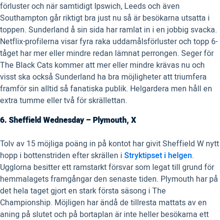
förluster och när samtidigt Ipswich, Leeds och även
Southampton går riktigt bra just nu så är besökarna utsatta i
toppen. Sunderland å sin sida har ramlat in i en jobbig svacka.
Netflix-profilerna visar fyra raka uddamålsförluster och topp 6-
tåget har mer eller mindre redan lämnat perrongen. Seger för
The Black Cats kommer att mer eller mindre krävas nu och
visst ska också Sunderland ha bra möjligheter att triumfera
framför sin alltid så fanatiska publik. Helgardera men håll en
extra tumme eller två för skrällettan.
6. Sheffield Wednesday – Plymouth, X
Tolv av 15 möjliga poäng in på kontot har givit Sheffield W nytt
hopp i bottenstriden efter skrällen i
Stryktipset i helgen
.
Ugglorna besitter ett ramstarkt försvar som legat till grund för
hemmalagets framgångar den senaste tiden. Plymouth har på
det hela taget gjort en stark första säsong i The
Championship. Möjligen har ändå de tillresta mattats av en
aning på slutet och på bortaplan är inte heller besökarna ett