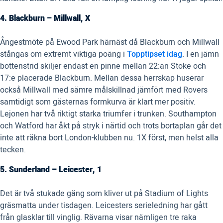
4. Blackburn – Millwall, X
Ångestmöte på Ewood Park härnäst då Blackburn och Millwall
stångas om extremt viktiga poäng i
Topptipset idag
. I en jämn
bottenstrid skiljer endast en pinne mellan 22:an Stoke och
17:e placerade Blackburn. Mellan dessa herrskap huserar
också Millwall med sämre målskillnad jämfört med Rovers
samtidigt som gästernas formkurva är klart mer positiv.
Lejonen har två riktigt starka triumfer i trunken. Southampton
och Watford har åkt på stryk i närtid och trots bortaplan går det
inte att räkna bort London-klubben nu. 1X först, men helst alla
tecken.
5. Sunderland – Leicester, 1
Det är två stukade gäng som kliver ut på Stadium of Lights
gräsmatta under tisdagen. Leicesters serieledning har gått
från glasklar till vinglig. Rävarna visar nämligen tre raka