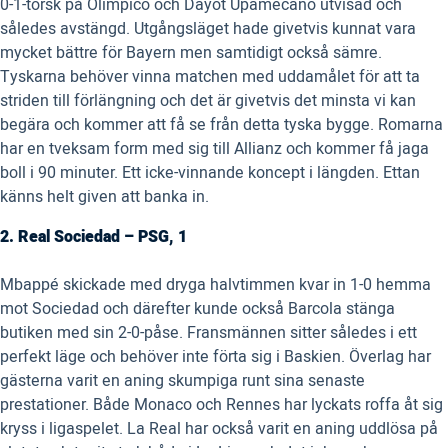
0-1-torsk på Olimpico och Dayot Upamecano utvisad och
således avstängd. Utgångsläget hade givetvis kunnat vara
mycket bättre för Bayern men samtidigt också sämre.
Tyskarna behöver vinna matchen med uddamålet för att ta
striden till förlängning och det är givetvis det minsta vi kan
begära och kommer att få se från detta tyska bygge. Romarna
har en tveksam form med sig till Allianz och kommer få jaga
boll i 90 minuter. Ett icke-vinnande koncept i längden. Ettan
känns helt given att banka in.
2. Real Sociedad – PSG, 1
Mbappé skickade med dryga halvtimmen kvar in 1-0 hemma
mot Sociedad och därefter kunde också Barcola stänga
butiken med sin 2-0-påse. Fransmännen sitter således i ett
perfekt läge och behöver inte förta sig i Baskien. Överlag har
gästerna varit en aning skumpiga runt sina senaste
prestationer. Både Monaco och Rennes har lyckats roffa åt sig
kryss i ligaspelet. La Real har också varit en aning uddlösa på