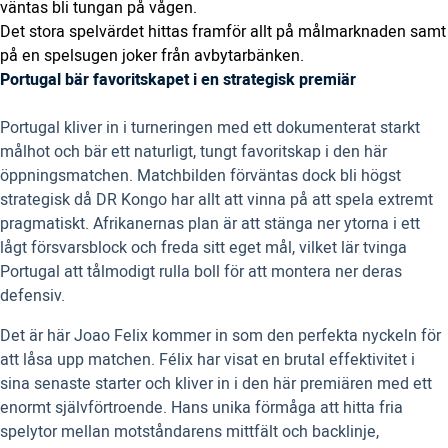
väntas bli tungan på vågen.
Det stora spelvärdet hittas framför allt på målmarknaden samt
på en spelsugen joker från avbytarbänken.
Portugal bär favoritskapet i en strategisk premiär
Portugal kliver in i turneringen med ett dokumenterat starkt
målhot och bär ett naturligt, tungt favoritskap i den här
öppningsmatchen. Matchbilden förväntas dock bli högst
strategisk då DR Kongo har allt att vinna på att spela extremt
pragmatiskt. Afrikanernas plan är att stänga ner ytorna i ett
lågt försvarsblock och freda sitt eget mål, vilket lär tvinga
Portugal att tålmodigt rulla boll för att montera ner deras
defensiv.
Det är här Joao Felix kommer in som den perfekta nyckeln för
att låsa upp matchen. Félix har visat en brutal effektivitet i
sina senaste starter och kliver in i den här premiären med ett
enormt självförtroende. Hans unika förmåga att hitta fria
spelytor mellan motståndarens mittfält och backlinje,