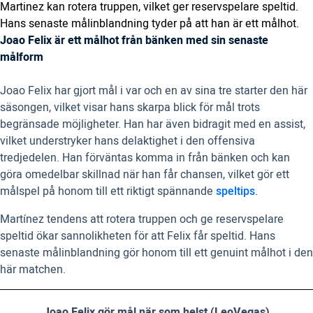
Martinez kan rotera truppen, vilket ger reservspelare speltid.
Hans senaste målinblandning tyder på att han är ett målhot.
Joao Felix är ett målhot från bänken med sin senaste
målform
Joao Felix har gjort mål i var och en av sina tre starter den här
säsongen, vilket visar hans skarpa blick för mål trots
begränsade möjligheter. Han har även bidragit med en assist,
vilket understryker hans delaktighet i den offensiva
tredjedelen. Han förväntas komma in från bänken och kan
göra omedelbar skillnad när han får chansen, vilket gör ett
målspel på honom till ett riktigt spännande
speltips
.
Martínez tendens att rotera truppen och ge reservspelare
speltid ökar sannolikheten för att Felix får speltid. Hans
senaste målinblandning gör honom till ett genuint målhot i den
här matchen.
Joao Felix gör mål när som helst (LeoVegas)