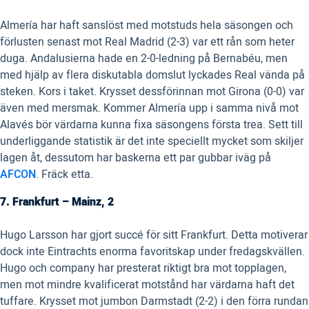
Almería har haft sanslöst med motstuds hela säsongen och
förlusten senast mot Real Madrid (2-3) var ett rån som heter
duga. Andalusierna hade en 2-0-ledning på Bernabéu, men
med hjälp av flera diskutabla domslut lyckades Real vända på
steken. Kors i taket. Krysset dessförinnan mot Girona (0-0) var
även med mersmak. Kommer Almería upp i samma nivå mot
Alavés bör värdarna kunna fixa säsongens första trea. Sett till
underliggande statistik är det inte speciellt mycket som skiljer
lagen åt, dessutom har baskerna ett par gubbar iväg på
AFCON
. Fräck etta.
7. Frankfurt – Mainz, 2
Hugo Larsson har gjort succé för sitt Frankfurt. Detta motiverar
dock inte Eintrachts enorma favoritskap under fredagskvällen.
Hugo och company har presterat riktigt bra mot topplagen,
men mot mindre kvalificerat motstånd har värdarna haft det
tuffare. Krysset mot jumbon Darmstadt (2-2) i den förra rundan