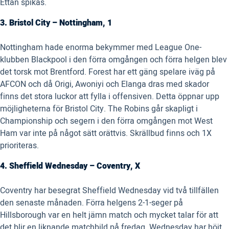
Ettan spikas.
3. Bristol City – Nottingham, 1
Nottingham hade enorma bekymmer med League One-
klubben Blackpool i den förra omgången och förra helgen blev
det torsk mot Brentford. Forest har ett gäng spelare iväg på
AFCON och då Origi, Awoniyi och Elanga dras med skador
finns det stora luckor att fylla i offensiven. Detta öppnar upp
möjligheterna för Bristol City. The Robins går skapligt i
Championship och segern i den förra omgången mot West
Ham var inte på något sätt orättvis. Skrällbud finns och 1X
prioriteras.
4. Sheffield Wednesday – Coventry, X
Coventry har besegrat Sheffield Wednesday vid två tillfällen
den senaste månaden. Förra helgens 2-1-seger på
Hillsborough var en helt jämn match och mycket talar för att
det blir en liknande matchbild på fredag. Wednesday har höjt