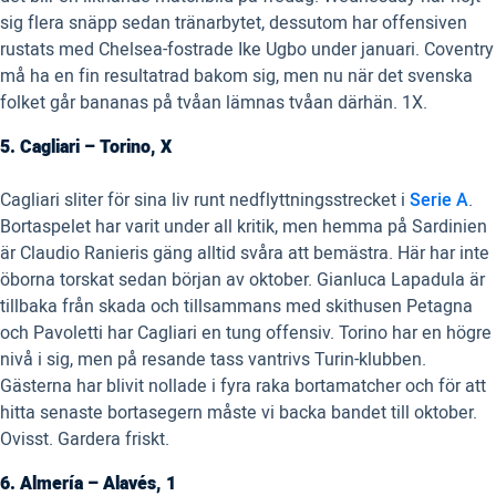
sig flera snäpp sedan tränarbytet, dessutom har offensiven
rustats med Chelsea-fostrade Ike Ugbo under januari. Coventry
må ha en fin resultatrad bakom sig, men nu när det svenska
folket går bananas på tvåan lämnas tvåan därhän. 1X.
5. Cagliari – Torino, X
Cagliari sliter för sina liv runt nedflyttningsstrecket i
Serie A
.
Bortaspelet har varit under all kritik, men hemma på Sardinien
är Claudio Ranieris gäng alltid svåra att bemästra. Här har inte
öborna torskat sedan början av oktober. Gianluca Lapadula är
tillbaka från skada och tillsammans med skithusen Petagna
och Pavoletti har Cagliari en tung offensiv. Torino har en högre
nivå i sig, men på resande tass vantrivs Turin-klubben.
Gästerna har blivit nollade i fyra raka bortamatcher och för att
hitta senaste bortasegern måste vi backa bandet till oktober.
Ovisst. Gardera friskt.
6. Almería – Alavés, 1