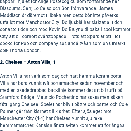
käppar i hjulet för Ange Postecoglou som fortfarande har
Bissouma, Sarr, Lo Celso och Son frånvarande. James
Maddison är däremot tillbaka men detta bör inte påverka
utfallet mot Manchester City. De ljusblå har slaktat allt den
senaste tiden och med Kevin De Bruyne tillbaka i spel kommer
City att bli oerhört svårstoppade. Trots att Spurs är ett litet
spöke för Pep och company ses ändå tvåan som en utmärkt
spik i norra London.
2. Chelsea – Aston Villa, 1
Aston Villa har varit som dag och natt hemma kontra borta.
Villa har bara vunnit två bortamatcher sedan november och
med en skadedrabbad backlinje kommer det att bli tufft på
Stamford Bridge. Mauricio Pochettino har sakta men säkert
fått igång Chelsea. Spelet har blivit bättre och bättre och Cole
Palmer går från klarhet till klarhet. Efter sjöslaget mot
Manchester City (4-4) har Chelsea vunnit sju raka
hemmamatcher. Känslan är att sviten kommer att förlängas.