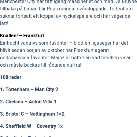
Manchester City har fått igång maskineriet och med De Bruyne
tillbaka på banan blir Peps mannar svårstoppade. Tottenham
saknar fortsatt ett koppel av nyckelspelare och här väger de
lätt!
Knallen! – Frankfurt
Eintracht vantrivs som favoriter – blott en ligaseger har det
blivit sedan början av oktober när Frankfurt agerat
oddsmässiga favoriter. Mainz är bättre än vad tabellen visar
och måste backas till rådande nuffra!
108 rader
1. Tottenham – Man City 2
2. Chelsea – Aston Villa 1
3. Bristol C – Nottingham 1×2
4. Sheffield W – Coventry 1x