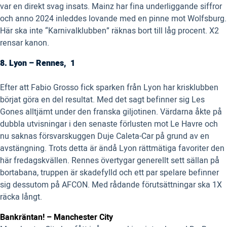
var en direkt svag insats. Mainz har fina underliggande siffror
och anno 2024 inleddes lovande med en pinne mot Wolfsburg.
Här ska inte “Karnivalklubben” räknas bort till låg procent. X2
rensar kanon.
8. Lyon – Rennes, 1
Efter att Fabio Grosso fick sparken från Lyon har krisklubben
börjat göra en del resultat. Med det sagt befinner sig Les
Gones alltjämt under den franska giljotinen. Värdarna åkte på
dubbla utvisningar i den senaste förlusten mot Le Havre och
nu saknas försvarskuggen Duje Caleta-Car på grund av en
avstängning. Trots detta är ändå Lyon rättmätiga favoriter den
här fredagskvällen. Rennes övertygar generellt sett sällan på
bortabana, truppen är skadefylld och ett par spelare befinner
sig dessutom på AFCON. Med rådande förutsättningar ska 1X
räcka långt.
Bankräntan! – Manchester City