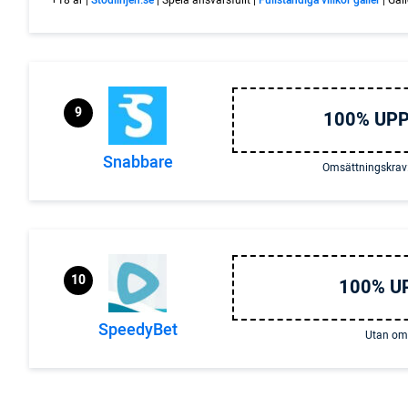
+18 år |
Stödlinjen.se
| Spela ansvarsfullt |
Fullständiga villkor gäller
| Gäll
9
100% UPP
Snabbare
Omsättningskrav:
10
100% U
SpeedyBet
Utan om