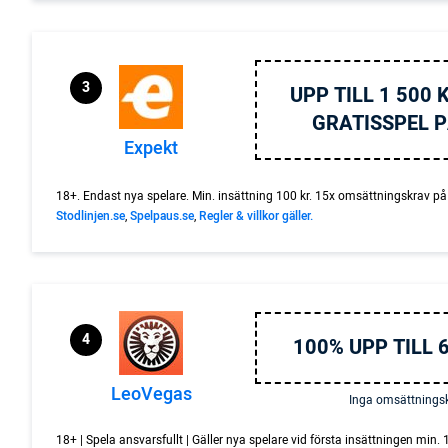
3
UPP TILL 1 500 K
GRATISSPEL P
Expekt
18+. Endast nya spelare. Min. insättning 100 kr. 15x omsättningskrav på in
Stodlinjen.se
,
Spelpaus.se
,
Regler & villkor gäller.
4
100% UPP TILL 
LeoVegas
Inga omsättningsk
18+ | Spela ansvarsfullt | Gäller nya spelare vid första insättningen min