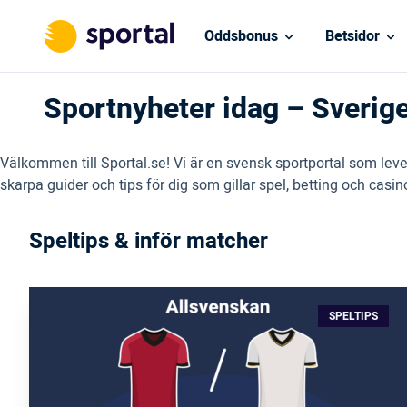
Oddsbonus
Betsidor
Sportnyheter idag – Sverige
Välkommen till Sportal.se! Vi är en svensk sportportal som lev
skarpa guider och tips för dig som gillar spel, betting och casin
Speltips & inför matcher
SPELTIPS