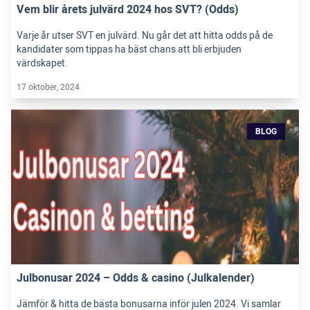
Vem blir årets julvärd 2024 hos SVT? (Odds)
Varje år utser SVT en julvärd. Nu går det att hitta odds på de
kandidater som tippas ha bäst chans att bli erbjuden
värdskapet.
17 oktober, 2024
BLOG
Julbonusar 2024 – Odds & casino (Julkalender)
Jämför & hitta de bästa bonusarna inför julen 2024. Vi samlar