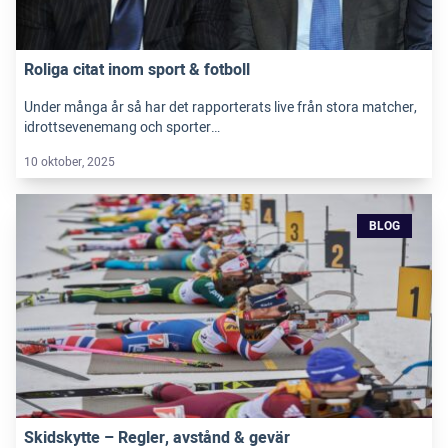
Roliga citat inom sport & fotboll
Under många år så har det rapporterats live från stora matcher,
idrottsevenemang och sporter…
10 oktober, 2025
BLOG
Skidskytte – Regler, avstånd & gevär