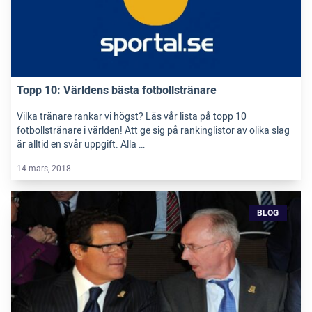
Topp 10: Världens bästa fotbollstränare
Vilka tränare rankar vi högst? Läs vår lista på topp 10
fotbollstränare i världen! Att ge sig på rankinglistor av olika slag
är alltid en svår uppgift. Alla …
14 mars, 2018
BLOG