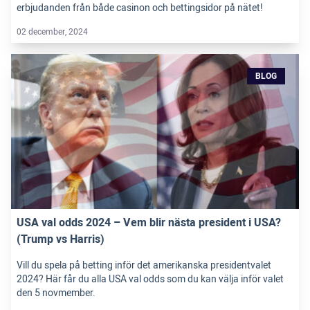
erbjudanden från både casinon och bettingsidor på nätet!
02 december, 2024
BLOG
USA val odds 2024 – Vem blir nästa president i USA?
(Trump vs Harris)
Vill du spela på betting inför det amerikanska presidentvalet
2024? Här får du alla USA val odds som du kan välja inför valet
den 5 novmember.