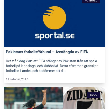
FOTBOLL
Pakistans fotbollsförbund – Avstängda av FIFA
Det står idag klart att FIFA stänger av Pakistan från att spela
fotboll på landslags- och klubbnivå. Detta efter man granskat
fotbollen i landet, och bedömmer att d …
11 oktober, 2017
BLOG