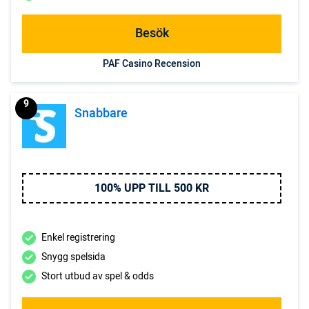
Besök
PAF Casino Recension
9
Snabbare
100% UPP TILL 500 KR
Enkel registrering
Snygg spelsida
Stort utbud av spel & odds