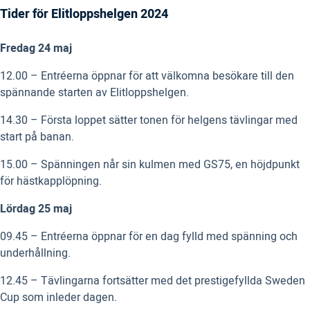
Tider för Elitloppshelgen 2024
Fredag 24 maj
12.00 – Entréerna öppnar för att välkomna besökare till den
spännande starten av Elitloppshelgen.
14.30 – Första loppet sätter tonen för helgens tävlingar med
start på banan.
15.00 – Spänningen når sin kulmen med GS75, en höjdpunkt
för hästkapplöpning.
Lördag 25 maj
09.45 – Entréerna öppnar för en dag fylld med spänning och
underhållning.
12.45 – Tävlingarna fortsätter med det prestigefyllda Sweden
Cup som inleder dagen.