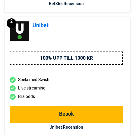
Bet365 Recension
2
Unibet
100% UPP TILL 1000 KR
Spela med Swish
Live streaming
Bra odds
Besök
Unibet Recension