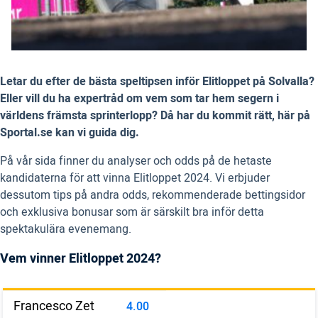
Letar du efter de bästa speltipsen inför Elitloppet på Solvalla?
Eller vill du ha expertråd om vem som tar hem segern i
världens främsta sprinterlopp? Då har du kommit rätt, här på
Sportal.se kan vi guida dig.
På vår sida finner du analyser och odds på de hetaste
kandidaterna för att vinna Elitloppet 2024. Vi erbjuder
dessutom tips på andra odds, rekommenderade bettingsidor
och exklusiva bonusar som är särskilt bra inför detta
spektakulära evenemang.
Vem vinner Elitloppet 2024?
Francesco Zet
4.00