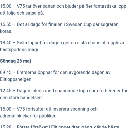
15.00 – V75 tar över banan och bjuder på fler fantastiska lopp
att följa och satsa på.
15.55 – Det är dags för finalen i Sweden Cup där segraren
koras.
18.40 – Sista loppet för dagen ger en sista chans att uppleva
hästsportens magi.
Söndag 26 maj
09.45 – Entréerna öppnar för den avgörande dagen av
Elitloppshelgen.
12.45 – Dagen inleds med spännande lopp som förbereder för
den stora händelsen.
15.00 – V75 fortsätter att leverera spänning och
adrenalinkickar för publiken.
15.28 – Första försöket i Elitloppet drar igång, där de bästa