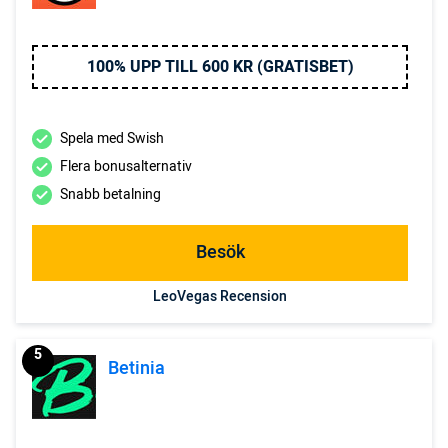
100% UPP TILL 600 KR (GRATISBET)
Spela med Swish
Flera bonusalternativ
Snabb betalning
Besök
LeoVegas Recension
5
Betinia