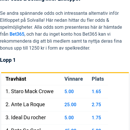
Se andra spännande odds och intressanta alternativ inför
Elitloppet på Solvalla! Här nedan hittar du fler odds &
spelmöjligheter. Alla odds som presenteras här är hämtade
från
Bet365
, och har du inget konto hos Bet365 kan vi
rekommendera dig att bli medlem samt ta nyttja deras fina
bonus upp till 1250 kr i form av spelkrediter.
Lopp 1
Travhäst
Vinnare
Plats
1. Staro Mack Crowe
5.00
1.65
2. Ante La Roque
25.00
2.75
3. Ideal Du rocher
5.00
1.75