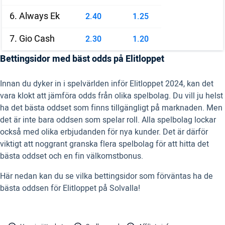
6. Always Ek
2.40
1.25
7. Gio Cash
2.30
1.20
Bettingsidor med bäst odds på Elitloppet
Innan du dyker in i spelvärlden inför Elitloppet 2024, kan det
vara klokt att jämföra odds från olika spelbolag. Du vill ju helst
ha det bästa oddset som finns tillgängligt på marknaden. Men
det är inte bara oddsen som spelar roll. Alla spelbolag lockar
också med olika erbjudanden för nya kunder. Det är därför
viktigt att noggrant granska flera spelbolag för att hitta det
bästa oddset och en fin välkomstbonus.
Här nedan kan du se vilka bettingsidor som förväntas ha de
bästa oddsen för Elitloppet på Solvalla!