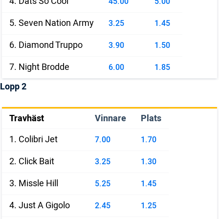
4. Dats So Cool
45.00
5.00
5. Seven Nation Army
3.25
1.45
6. Diamond Truppo
3.90
1.50
7. Night Brodde
6.00
1.85
Lopp 2
Travhäst
Vinnare
Plats
1. Colibri Jet
7.00
1.70
2. Click Bait
3.25
1.30
3. Missle Hill
5.25
1.45
4. Just A Gigolo
2.45
1.25