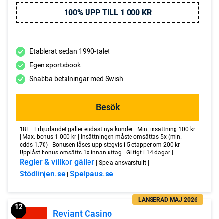
100% UPP TILL 1 000 KR
Etablerat sedan 1990-talet
Egen sportsbook
Snabba betalningar med Swish
Besök
18+ | Erbjudandet gäller endast nya kunder | Min. insättning 100 kr
| Max. bonus 1 000 kr | Insättningen måste omsättas 5x (min.
odds 1.70) | Bonusen låses upp stegvis i 5 etapper om 200 kr |
Upplåst bonus omsätts 1x innan uttag | Giltigt i 14 dagar |
Regler & villkor gäller
| Spela ansvarsfullt |
Stödlinjen.se
Spelpaus.se
|
LANSERAD MAJ 2026
12
Reviant Casino