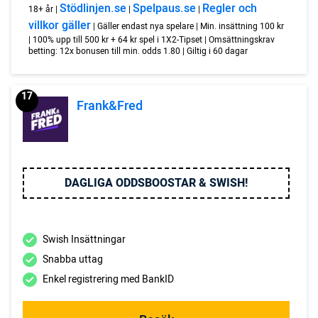
Stödlinjen.se
Spelpaus.se
Regler och
18+ år |
|
|
villkor gäller
| Gäller endast nya spelare | Min. insättning 100 kr
| 100% upp till 500 kr + 64 kr spel i 1X2-Tipset | Omsättningskrav
betting: 12x bonusen till min. odds 1.80 | Giltig i 60 dagar
17
Frank&Fred
DAGLIGA ODDSBOOSTAR & SWISH!
Swish Insättningar
Snabba uttag
Enkel registrering med BankID