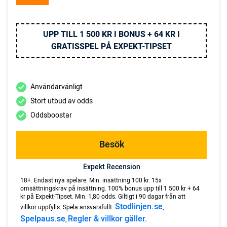
UPP TILL 1 500 KR I BONUS + 64 KR I
GRATISSPEL PÅ EXPEKT-TIPSET
Användarvänligt
Stort utbud av odds
Oddsboostar
Besök
Expekt Recension
18+. Endast nya spelare. Min. insättning 100 kr. 15x
omsättningskrav på insättning. 100% bonus upp till 1 500 kr + 64
kr på Expekt-Tipset. Min. 1,80 odds. Giltigt i 90 dagar från att
Stodlinjen.se
villkor uppfylls. Spela ansvarsfullt.
,
Spelpaus.se
Regler & villkor gäller.
,