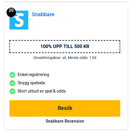
20
Snabbare
100% UPP TILL 500 KR
Omsättningskrav: x6, Minsta odds: 1.60
Enkel registrering
Snygg spelsida
Stort utbud av spel & odds
Besök
Snabbare Recension