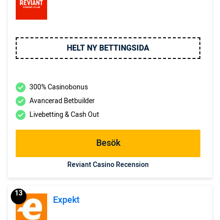
HELT NY BETTINGSIDA
300% Casinobonus
Avancerad Betbuilder
Livebetting & Cash Out
Besök
Reviant Casino Recension
13
Expekt