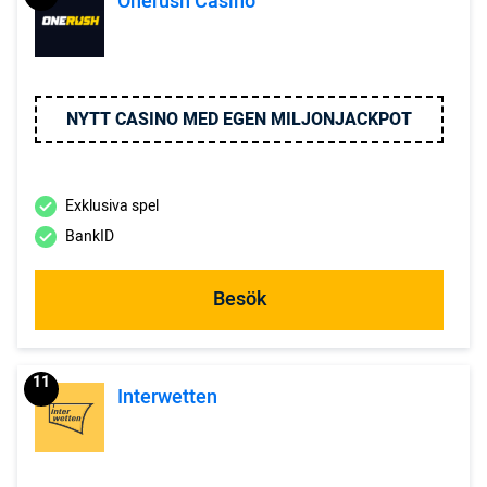
Onerush Casino
NYTT CASINO MED EGEN MILJONJACKPOT
Exklusiva spel
BankID
Besök
11
Interwetten