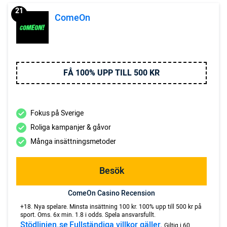
21
ComeOn
FÅ 100% UPP TILL 500 KR
Fokus på Sverige
Roliga kampanjer & gåvor
Många insättningsmetoder
Besök
ComeOn Casino Recension
+18. Nya spelare. Minsta insättning 100 kr. 100% upp till 500 kr på
sport. Oms. 6x min. 1.8 i odds. Spela ansvarsfullt.
Stödlinjen.se
Fullständiga villkor gäller.
Giltig i 60