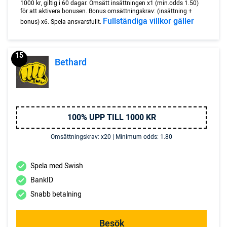
1000 kr, giltig i 60 dagar. Omsätt insättningen x1 (min.odds 1.50)
för att aktivera bonusen. Bonus omsättningskrav: (insättning +
Fullständiga villkor gäller
bonus) x6. Spela ansvarsfullt.
15
Bethard
100% UPP TILL 1000 KR
Omsättningskrav: x20 | Minimum odds: 1.80
Spela med Swish
BankID
Snabb betalning
Besök