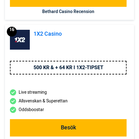
Bethard Casino Recension
16
1X2 Casino
500 KR & + 64 KR I 1X2-TIPSET
Live streaming
Allsvenskan & Superettan
Oddsboostar
Besök