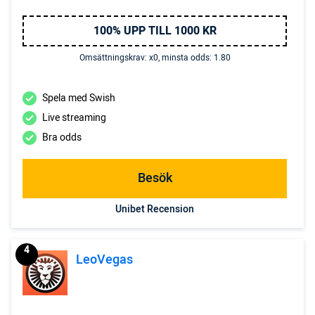
100% UPP TILL 1000 KR
Omsättningskrav: x0, minsta odds: 1.80
Spela med Swish
Live streaming
Bra odds
Besök
Unibet Recension
4
LeoVegas