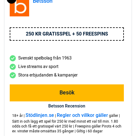
Betsson
250 KR GRATISSPEL + 50 FREESPINS
Svenskt spelbolag från 1963
Live streams av sport
Stora erbjudanden & kampanjer
Besök
Betsson Recension
Stödlinjen.se
Regler och villkor gäller
18+ år |
|
gäller |
Sätt in och lägg ett spel för 250 kr med minst ett val till min. 1.80
odds och få ett gratisspel värt 250 kr | Freespins gäller Pirots 4 och
ev. vinster måste omsättas 35 gånger | Giltig i 60 dagar