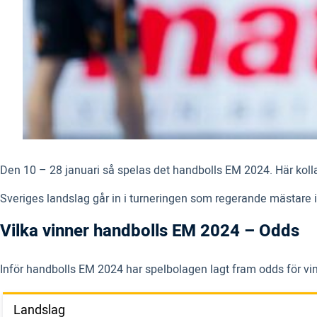
Den 10 – 28 januari så spelas det handbolls EM 2024. Här kollar
Sveriges landslag går in i turneringen som regerande mästare i EM
Vilka vinner handbolls EM 2024 – Odds
Inför handbolls EM 2024 har spelbolagen lagt fram odds för vin
Landslag