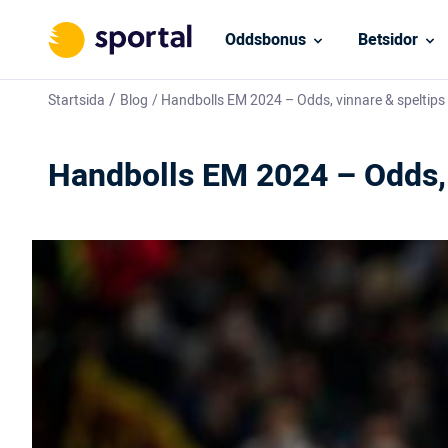
Oddsbonus
Betsidor
/
Startsida
Blog
/
Handbolls EM 2024 – Odds, vinnare & speltips
Handbolls EM 2024 – Odds, 