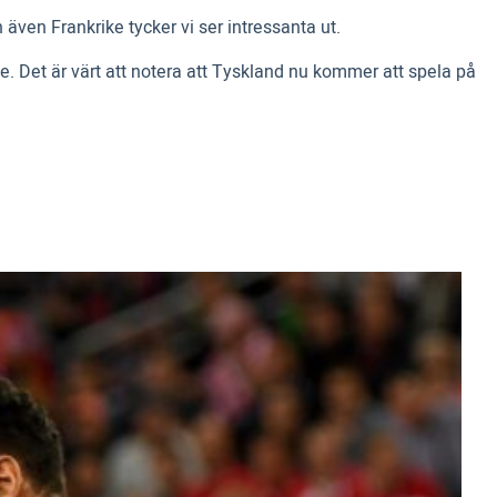
även Frankrike tycker vi ser intressanta ut.
lse. Det är värt att notera att Tyskland nu kommer att spela på