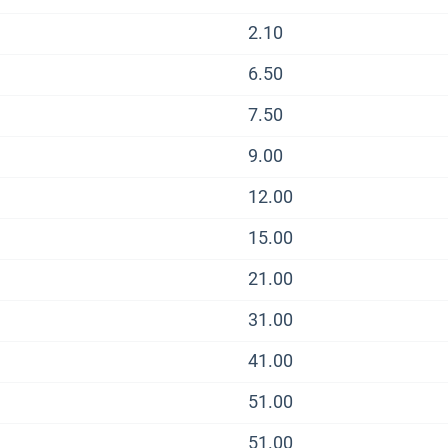
2.10
6.50
7.50
9.00
12.00
15.00
21.00
31.00
41.00
51.00
51.00