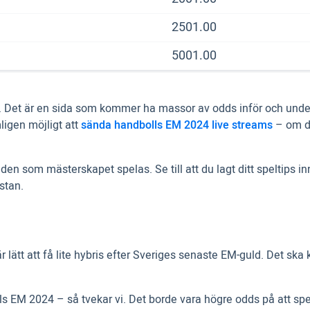
2501.00
5001.00
. Det är en sida som kommer ha massor av odds inför och under
igen möjligt att
sända handbolls EM 2024 live streams
– om du
en som mästerskapet spelas. Se till att du lagt ditt speltips in
istan.
 lätt att få lite hybris efter Sveriges senaste EM-guld. Det ska
olls EM 2024 – så tvekar vi. Det borde vara högre odds på att s