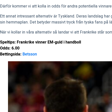
Därför kommer vi att kolla in odds för andra potentiella vinnare
Ett annat intressant alternativ är Tyskland. Deras landslag har g
sin hemmaplan. Det betyder massivt tryck från tyska fans på l
När vi kollar in våra alternativ så landar vi att Frankrike står s
Speltips: Frankrike vinner EM-guld i handboll
Odds: 6.00
Bettingsida:
Betsson