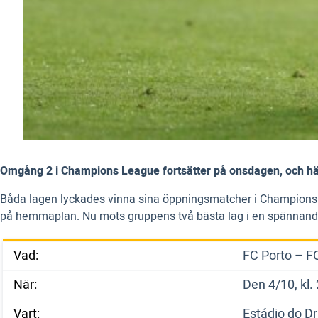
Omgång 2 i Champions League fortsätter på onsdagen, och hä
Båda lagen lyckades vinna sina öppningsmatcher i Champions
på hemmaplan. Nu möts gruppens två bästa lag i en spännand
Vad:
FC Porto – F
När:
Den 4/10, kl.
Vart:
Estádio do D