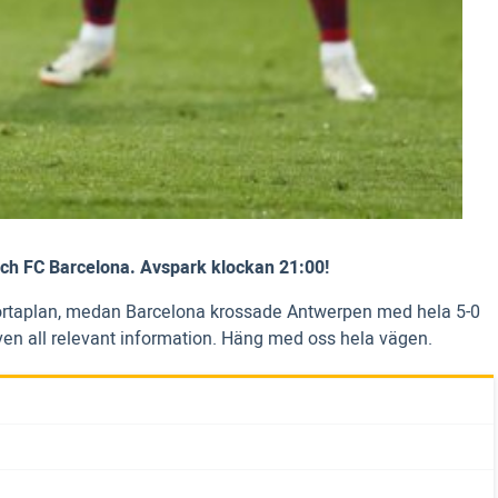
ch FC Barcelona. Avspark klockan 21:00!
ortaplan, medan Barcelona krossade Antwerpen med hela 5-0
en all relevant information. Häng med oss hela vägen.