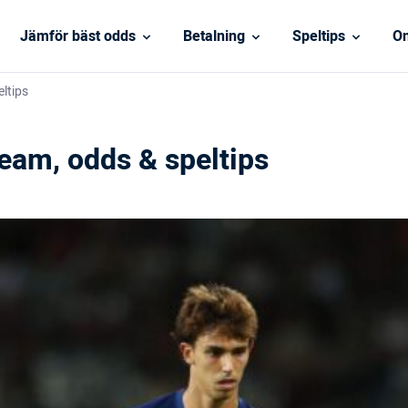
Jämför bäst odds
Betalning
Speltips
On
ltips
eam, odds & speltips