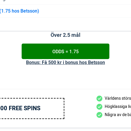
(1.75 hos Betsson)
Över 2.5 mål
ODDS = 1.75
Bonus: Få 500 kr i bonus hos Betsson
Världens störs
Högklassiga li
100 FREE SPINS
Några av de b