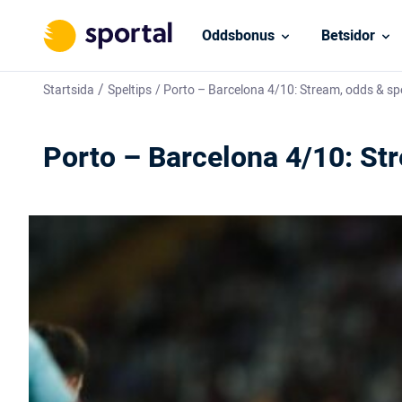
Oddsbonus
Betsidor
/
Startsida
Speltips
/
Porto – Barcelona 4/10: Stream, odds & spe
Porto – Barcelona 4/10: Str