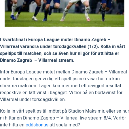
I kvartsfinal i Europa League möter Dinamo Zagreb –
Villarreal varandra under torsdagskvällen (1/2). Kolla in vårt
speltips till matchen, och se även hur ni gör för att hitta er
Dinamo Zagreb – Villarreal stream.
Inför Europa League-mötet mellan Dinamo Zagreb – Villarreal
under torsdagen ger vi dig ett speltips och visar hur du kan
streama matchen. Lagen kommer med ett oavgjort resultat
respektive en lätt vinst i bagaget. Vi tror på en bortavinst för
Villarreal under torsdagskvällen.
Kolla in vårt speltips till mötet på Stadion Maksimir, eller se hur
ni hittar en Dinamo Zagreb – Villarreal live stream 8/4. Varför
inte hitta en
oddsbonus
att spela med?