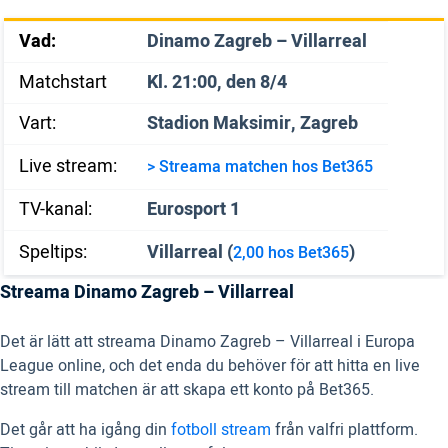
Vad:
Dinamo Zagreb – Villarreal
Matchstart
Kl. 21:00, den 8/4
Vart:
Stadion Maksimir, Zagreb
Live stream:
> Streama matchen hos Bet365
TV-kanal:
Eurosport 1
Speltips:
Villarreal (
)
2,00 hos Bet365
Streama Dinamo Zagreb – Villarreal
Det är lätt att streama Dinamo Zagreb – Villarreal i Europa
League online, och det enda du behöver för att hitta en live
stream till matchen är att skapa ett konto på Bet365.
Det går att ha igång din
fotboll stream
från valfri plattform.