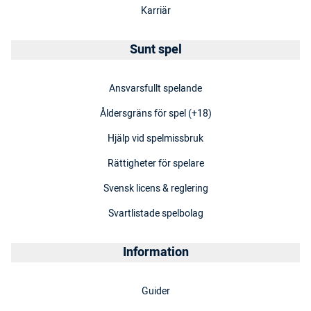
Karriär
Sunt spel
Ansvarsfullt spelande
Åldersgräns för spel (+18)
Hjälp vid spelmissbruk
Rättigheter för spelare
Svensk licens & reglering
Svartlistade spelbolag
Information
Guider