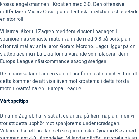
krossa engelsmännen i Kroatien med 3-0. Den offensive
mittfältaren Mislav Orsic gjorde hattrick i matchen och spelade
en stor roll.
Villarreal åker till Zagreb med fem vinster i bagaget. I
spanjorernas senaste match vann de med 0-3 på bortaplan
efter två mål av anfallaren Gerard Moreno. Laget ligger på en
sjätteplacering i La Liga för närvarande som placerar dem i
Europa League nästkommande säsong återigen.
Det spanska laget är i en väldigt bra form just nu och vi tror att
detta kommer de att visa även mot kroaterna i detta första
möte i kvartsfinalen i Europa League.
Vårt speltips
Dinamo Zagreb har visat att de är bra på hemmaplan, men vi
tror att detta upphör mot spanjorerna under torsdagen.
Villarreal har ett bra lag och slog ukrainska Dynamo Kiev med
sammanlagt 4-0 i åttondelen. Vi landar därför i att spela på att