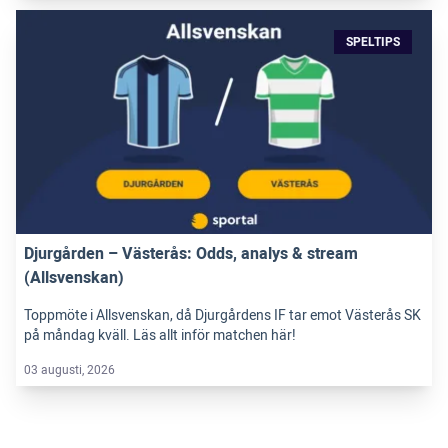
SPELTIPS
Djurgården – Västerås: Odds, analys & stream
(Allsvenskan)
Toppmöte i Allsvenskan, då Djurgårdens IF tar emot Västerås SK
på måndag kväll. Läs allt inför matchen här!
03 augusti, 2026