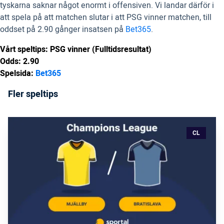
tyskarna saknar något enormt i offensiven. Vi landar därför i
att spela på att matchen slutar i att PSG vinner matchen, till
oddset på 2.90 gånger insatsen på
Bet365
.
Vårt speltips: PSG vinner (Fulltidsresultat)
Odds: 2.90
Spelsida:
Bet365
Fler speltips
CL