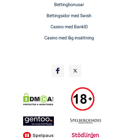
Bettingbonusar
Bettingsidor med Swish
Casino med BankID
Casino med låg insättning