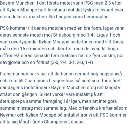
Bayern München. I det första mötet vann PSG med 2-3 efter
att Kylian Mbappé haft lekstuga mot det tyska försvaret över
stora delar av matchen. Nu har parisarna hemmaplan.
PSG kommer till denna matchen med en bra form, laget vann
deras senaste match mot Strasbourg med 1-4 i Ligue 1 och
vann övertygande. Kylian Mbappé satte tonen med sitt första
mål i den 16:e minuten och därefter rann det iväg till högre
siffror. På deras senaste fem matcher har de fyra vinster, noll
oavgjorda och en förlust (3-0, 2-4, 0-1, 2-3, 1-4).
Fransmännen har visat att de har en oerhört hög högstanivå
och kom till Champions League-final så sent som förra året,
där dagens motståndare Bayern München drog det längsta
strået den gången. Siktet verkar vara inställt på att
återupprepa samma framgång i år igen, men att inte göra
samma misstag mot samma lag. Med offensiva krafter såsom
Neymar och Kylian Mbappé på anfallet tror vi att PSG kommer
att ta sig långt i årets Champions League.