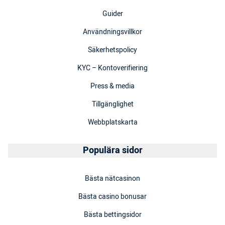
Guider
Användningsvillkor
Säkerhetspolicy
KYC – Kontoverifiering
Press & media
Tillgänglighet
Webbplatskarta
Populära sidor
Bästa nätcasinon
Bästa casino bonusar
Bästa bettingsidor