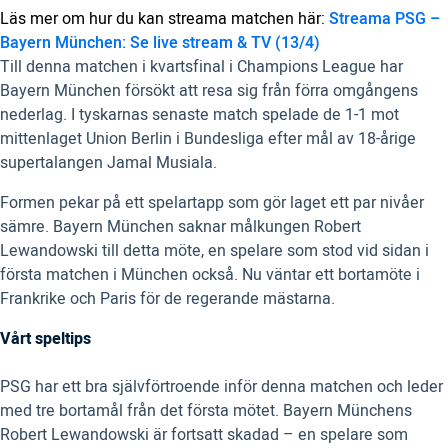
Läs mer om hur du kan streama matchen här:
Streama PSG –
Bayern München: Se live stream & TV (13/4)
Till denna matchen i kvartsfinal i Champions League har
Bayern München försökt att resa sig från förra omgångens
nederlag. I tyskarnas senaste match spelade de 1-1 mot
mittenlaget Union Berlin i Bundesliga efter mål av 18-årige
supertalangen Jamal Musiala.
Formen pekar på ett spelartapp som gör laget ett par nivåer
sämre. Bayern München saknar målkungen Robert
Lewandowski till detta möte, en spelare som stod vid sidan i
första matchen i München också. Nu väntar ett bortamöte i
Frankrike och Paris för de regerande mästarna.
Vårt speltips
PSG har ett bra självförtroende inför denna matchen och leder
med tre bortamål från det första mötet. Bayern Münchens
Robert Lewandowski är fortsatt skadad – en spelare som