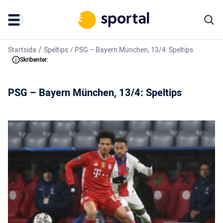
/
Startsida
Speltips
/
PSG – Bayern München, 13/4: Speltips
Skribenter:
PSG – Bayern München, 13/4: Speltips