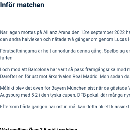
Inför matchen
När lagen möttes på Allianz Arena den 13:e september 2022 ha
den andra halvleken och nätade två gånger om genom Lucas He
Förutsättningarna är helt annorlunda denna gång. Spelbolag erb
farten.
I och med att Barcelona har varit så pass framgångsrika med mål
Därefter en förlust mot ärkerivalen Real Madrid. Men sedan des
Målrikt blev det även för Bayern München sist när de gästade V
Augsburg med 5-2 i den tyska cupen, DFB-pokal, där många nyc
Eftersom båda gängen har öst in mål kan detta bli ett klassiskt