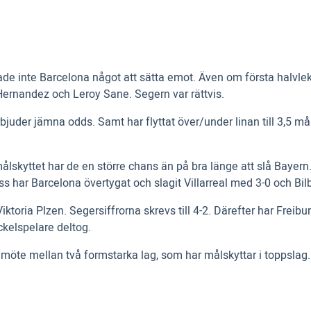
de inte Barcelona något att sätta emot. Även om första halvl
rnandez och Leroy Sane. Segern var rättvis.
juder jämna odds. Samt har flyttat över/under linan till 3,5 m
skyttet har de en större chans än på bra länge att slå Bayern. S
s har Barcelona övertygat och slagit Villarreal med 3-0 och Bil
iktoria Plzen. Segersiffrorna skrevs till 4-2. Därefter har Fre
kelspelare deltog.
 möte mellan två formstarka lag, som har målskyttar i toppslag.