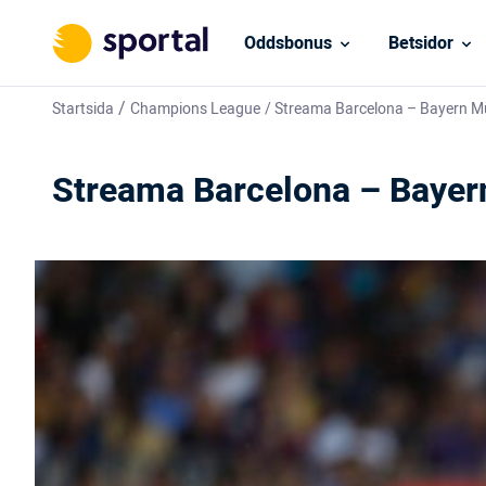
Oddsbonus
Betsidor
/
Startsida
Champions League
/
Streama Barcelona – Bayern Mü
Streama Barcelona – Bayern