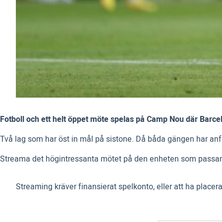
Fotboll och ett helt öppet möte spelas på Camp Nou där Bar
Två lag som har öst in mål på sistone. Då båda gängen har anfa
Streama det högintressanta mötet på den enheten som passar dig
Streaming kräver finansierat spelkonto, eller att ha placera