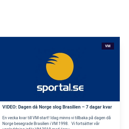
VM
VIDEO: Dagen då Norge slog Brasilien – 7 dagar kvar
En vecka kvar till VM-start! Idag minns vi tillbaka på dagen då
Norge besegrade Brasilien i VM 1998. Vi fortsätter vår