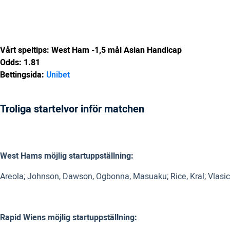
Vårt speltips: West Ham -1,5 mål Asian Handicap
Odds: 1.81
Bettingsida:
Unibet
Troliga startelvor inför matchen
West Hams möjlig startuppställning:
Areola; Johnson, Dawson, Ogbonna, Masuaku; Rice, Kral; Vlasic
Rapid Wiens möjlig startuppställning: