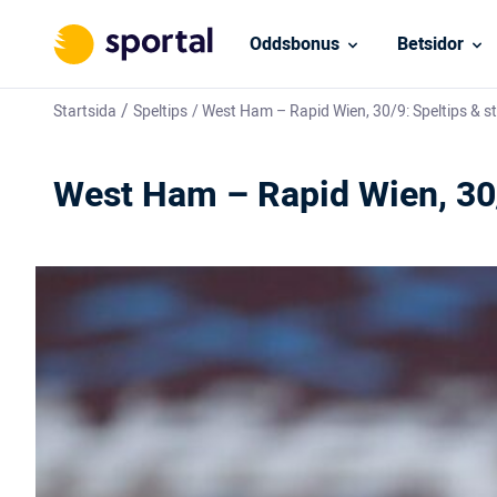
Oddsbonus
Betsidor
/
Startsida
Speltips
/
West Ham – Rapid Wien, 30/9: Speltips & s
West Ham – Rapid Wien, 30/