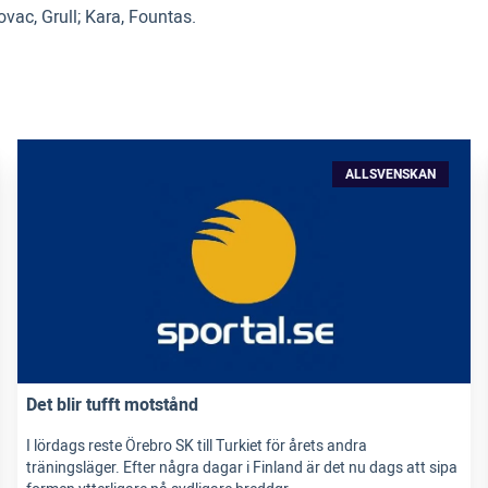
vac, Grull; Kara, Fountas.
ALLSVENSKAN
Det blir tufft motstånd
I lördags reste Örebro SK till Turkiet för årets andra
träningsläger. Efter några dagar i Finland är det nu dags att sipa