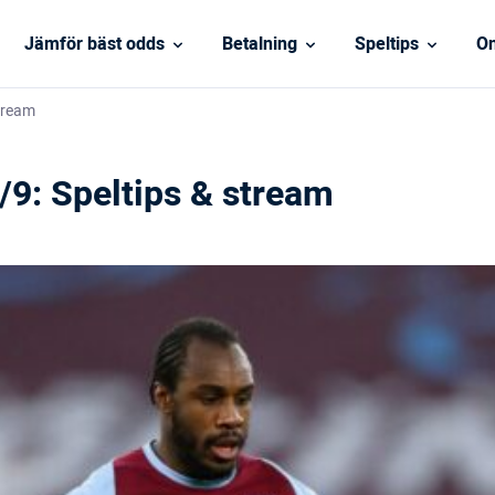
Jämför bäst odds
Betalning
Speltips
On
tream
9: Speltips & stream