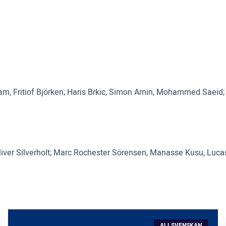
tam,
Fritiof Björken;
Haris Brkic, Simon Amin,
Mohammed Saeid
iver Silverholt; Marc Rochester Sörensen, Manasse Kusu, Luca
ALLSVENSKAN