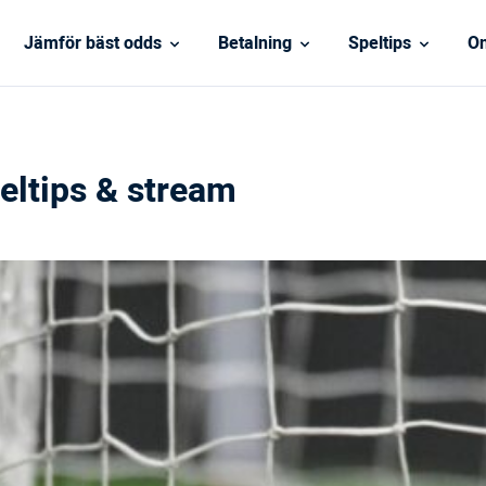
Jämför bäst odds
Betalning
Speltips
On
peltips & stream