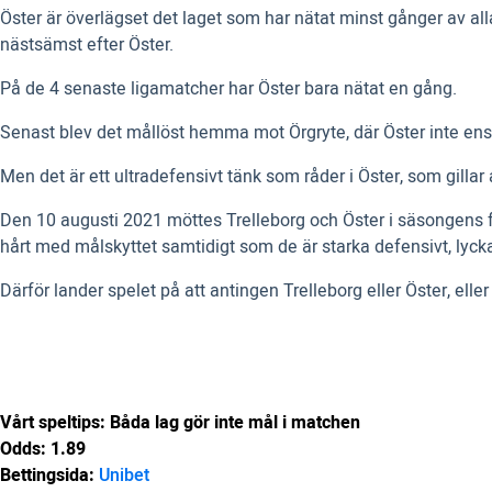
Öster är överlägset det laget som har nätat minst gånger av all
nästsämst efter Öster.
På de 4 senaste ligamatcher har Öster bara nätat en gång.
Senast blev det mållöst hemma mot Örgryte, där Öster inte ens f
Men det är ett ultradefensivt tänk som råder i Öster, som gillar
Den 10 augusti 2021 möttes Trelleborg och Öster i säsongens för
hårt med målskyttet samtidigt som de är starka defensivt, lyck
Därför lander spelet på att antingen Trelleborg eller Öster, el
Vårt speltips: Båda lag gör inte mål i matchen
Odds: 1.89
Bettingsida:
Unibet