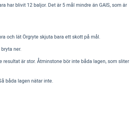
a har blivit 12 baljor. Det är 5 mål mindre än GAIS, som är
a och lät Örgryte skjuta bara ett skott på mål.
 bryta ner.
resultat är stor. Åtminstone bör inte båda lagen, som sliter
Så båda lagen nätar inte.