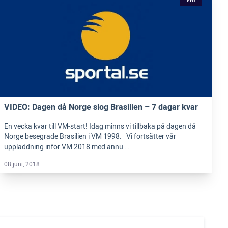
VIDEO: Dagen då Norge slog Brasilien – 7 dagar kvar
En vecka kvar till VM-start! Idag minns vi tillbaka på dagen då
Norge besegrade Brasilien i VM 1998. Vi fortsätter vår
uppladdning inför VM 2018 med ännu …
08 juni, 2018