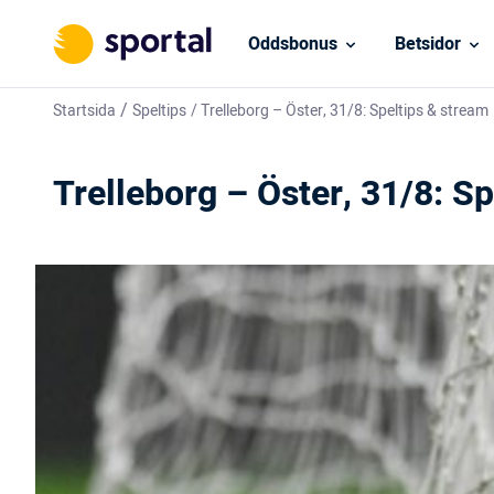
Oddsbonus
Betsidor
/
Startsida
Speltips
/
Trelleborg – Öster, 31/8: Speltips & stream
Trelleborg – Öster, 31/8: S