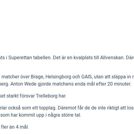
i Superettan tabellen. Det är en kvalplats till Allvenskan. Däre
3 matcher över Brage, Helsingborg och GAIS, utan att släppa in 
nberg. Anton Wede gjorde matchens enda mål efter 20 minuter.
et starkt försvar Trelleborg har.
lar också som ett topplag. Däremot får de de inte riktigt att los
a som har kommit upp i några större tal.
fler än 4 mål.