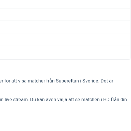
 för att visa matcher från Superettan i Sverige. Det är
 live stream. Du kan även välja att se matchen i HD från din