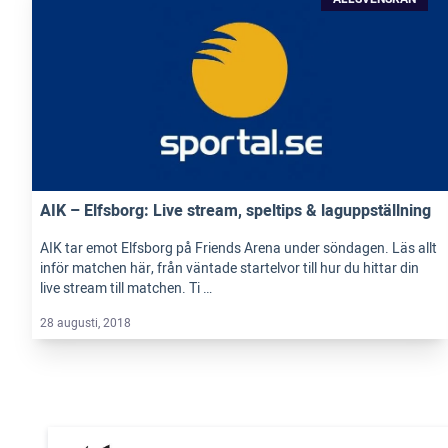
AIK – Elfsborg: Live stream, speltips & laguppställning
AIK tar emot Elfsborg på Friends Arena under söndagen. Läs allt
inför matchen här, från väntade startelvor till hur du hittar din
live stream till matchen. Ti …
28 augusti, 2018