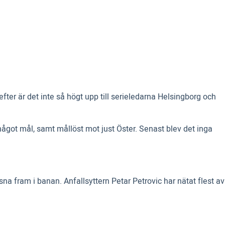
fter är det inte så högt upp till serieledarna Helsingborg och
något mål, samt mållöst mot just Öster. Senast blev det inga
sna fram i banan. Anfallsyttern Petar Petrovic har nätat flest av