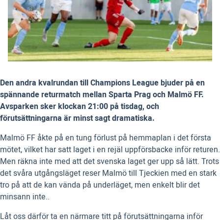
Den andra kvalrundan till Champions League bjuder på en
spännande returmatch mellan Sparta Prag och Malmö FF.
Avsparken sker klockan 21:00 på tisdag, och
förutsättningarna är minst sagt dramatiska.
Malmö FF åkte på en tung förlust på hemmaplan i det första
mötet, vilket har satt laget i en rejäl uppförsbacke inför returen.
Men räkna inte med att det svenska laget ger upp så lätt. Trots
det svåra utgångsläget reser Malmö till Tjeckien med en stark
tro på att de kan vända på underläget, men enkelt blir det
minsann inte..
Låt oss därför ta en närmare titt på förutsättningarna inför