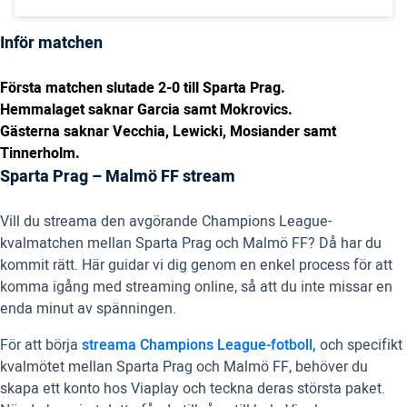
Inför matchen
Första matchen slutade 2-0 till Sparta Prag.
Hemmalaget saknar Garcia samt Mokrovics.
Gästerna saknar Vecchia, Lewicki, Mosiander samt
Tinnerholm.
Sparta Prag – Malmö FF stream
Vill du streama den avgörande Champions League-
kvalmatchen mellan Sparta Prag och Malmö FF? Då har du
kommit rätt. Här guidar vi dig genom en enkel process för att
komma igång med streaming online, så att du inte missar en
enda minut av spänningen.
För att börja
streama Champions League-fotboll,
och specifikt
kvalmötet mellan Sparta Prag och Malmö FF, behöver du
skapa ett konto hos Viaplay och teckna deras största paket.