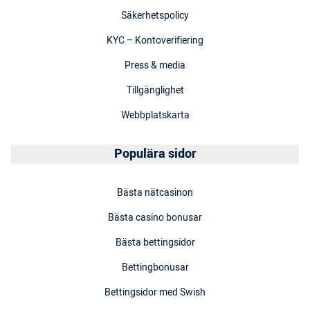
Säkerhetspolicy
KYC – Kontoverifiering
Press & media
Tillgänglighet
Webbplatskarta
Populära sidor
Bästa nätcasinon
Bästa casino bonusar
Bästa bettingsidor
Bettingbonusar
Bettingsidor med Swish