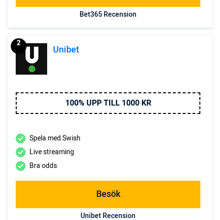
Bet365 Recension
2
Unibet
100% UPP TILL 1000 KR
Spela med Swish
Live streaming
Bra odds
Besök
Unibet Recension