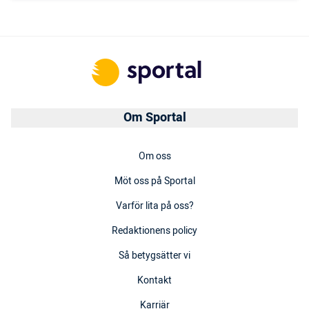
Om Sportal
Om oss
Möt oss på Sportal
Varför lita på oss?
Redaktionens policy
Så betygsätter vi
Kontakt
Karriär