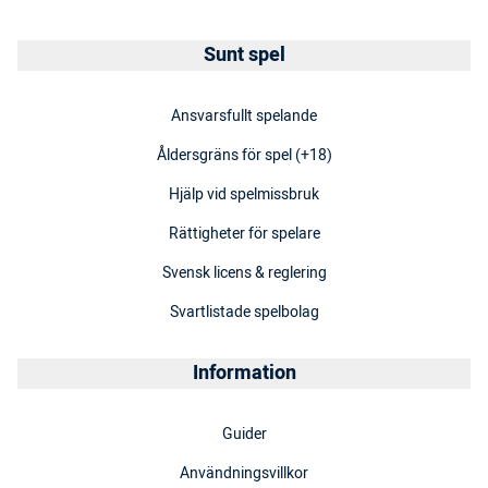
Sunt spel
Ansvarsfullt spelande
Åldersgräns för spel (+18)
Hjälp vid spelmissbruk
Rättigheter för spelare
Svensk licens & reglering
Svartlistade spelbolag
Information
Guider
Användningsvillkor