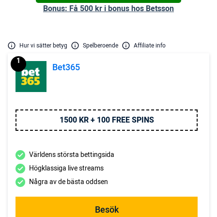
Bonus: Få 500 kr i bonus hos Betsson
Hur vi sätter betyg
Spelberoende
Affiliate info
1
Bet365
1500 KR + 100 FREE SPINS
Världens största bettingsida
Högklassiga live streams
Några av de bästa oddsen
Besök