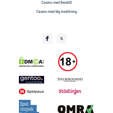
Casino med BankID
Casino med låg insättning