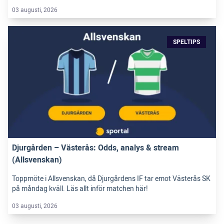
03 augusti, 2026
SPELTIPS
Djurgården – Västerås: Odds, analys & stream
(Allsvenskan)
Toppmöte i Allsvenskan, då Djurgårdens IF tar emot Västerås SK
på måndag kväll. Läs allt inför matchen här!
03 augusti, 2026