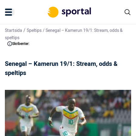
/
Startsida
Speltips
/
Senegal – Kamerun 19/1: Stream, odds &
speltips
Skribenter:
Senegal – Kamerun 19/1: Stream, odds &
speltips