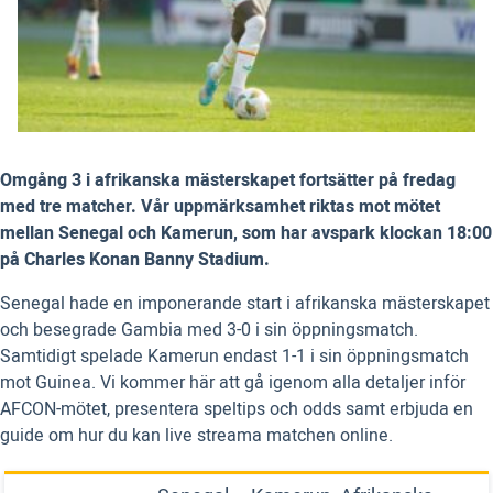
Omgång 3 i afrikanska mästerskapet fortsätter på fredag
med tre matcher. Vår uppmärksamhet riktas mot mötet
mellan Senegal och Kamerun, som har avspark klockan 18:00
på Charles Konan Banny Stadium.
Senegal hade en imponerande start i afrikanska mästerskapet
och besegrade Gambia med 3-0 i sin öppningsmatch.
Samtidigt spelade Kamerun endast 1-1 i sin öppningsmatch
mot Guinea. Vi kommer här att gå igenom alla detaljer inför
AFCON-mötet, presentera speltips och odds samt erbjuda en
guide om hur du kan live streama matchen online.