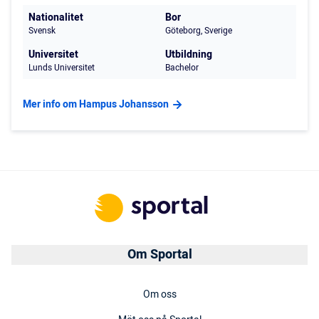
Nationalitet
Bor
Svensk
Göteborg, Sverige
Universitet
Utbildning
Lunds Universitet
Bachelor
Mer info om Hampus Johansson
Om Sportal
Om oss