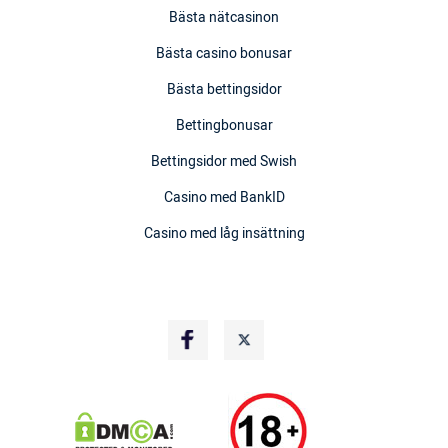
Bästa nätcasinon
Bästa casino bonusar
Bästa bettingsidor
Bettingbonusar
Bettingsidor med Swish
Casino med BankID
Casino med låg insättning