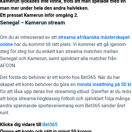
Kamerun lyckades inte vinna, trots att man spelade med en
man mer under hela den andra halvleken.
Ett pressat Kamerun inför omgång 2.
Senegal – Kamerun stream
Om du är intresserad av att
streama afrikanska mästerskapet
online
har du kommit till rätt plats. Vi kommer att gå igenom
steg för steg hur du enkelt kan streama matchen mellan
Senegal och Kamerun, samt självklart alla matcher från
AFCON.
Det första du behöver är ett konto hos Bet365. När du har
skapat ett konto behöver du göra en
minsta insättning på 50 kr
för att låsa upp deras live streaming-utbud. Därefter är du redo
att börja streama högklassig fotboll och självklart följa många
andra spännande sportevenemang som Bet365 sänder året
runt.
Klicka dig vidare till
Bet365
Öppna ett konto och sätt in minst 50 kronor