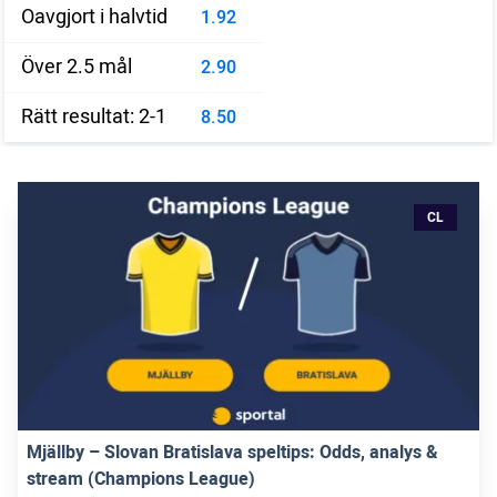
Oavgjort i halvtid
1.92
Över 2.5 mål
2.90
Rätt resultat: 2-1
8.50
CL
Mjällby – Slovan Bratislava speltips: Odds, analys &
stream (Champions League)