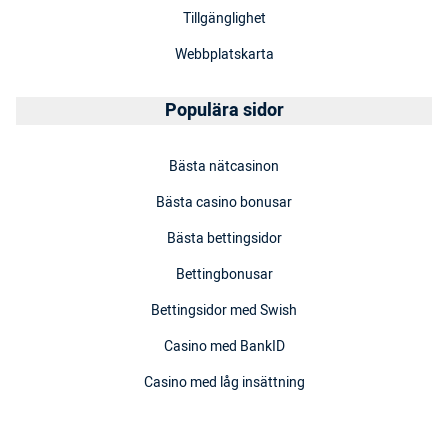
Tillgänglighet
Webbplatskarta
Populära sidor
Bästa nätcasinon
Bästa casino bonusar
Bästa bettingsidor
Bettingbonusar
Bettingsidor med Swish
Casino med BankID
Casino med låg insättning