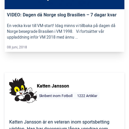
VIDEO: Dagen då Norge slog Brasilien – 7 dagar kvar
En vecka kvar till VM-start! Idag minns vi tillbaka på dagen då
Norge besegrade Brasilien i VM 1998. Vi fortsätter vår
uppladdning inför VM 2018 med ännu …
08 juni, 2018
Katten Jansson
Skribent inom Fotboll
1222 Artiklar
Katten Jansson är en veteran inom sportsbetting
världen. Han har decennium långa uppdrag som