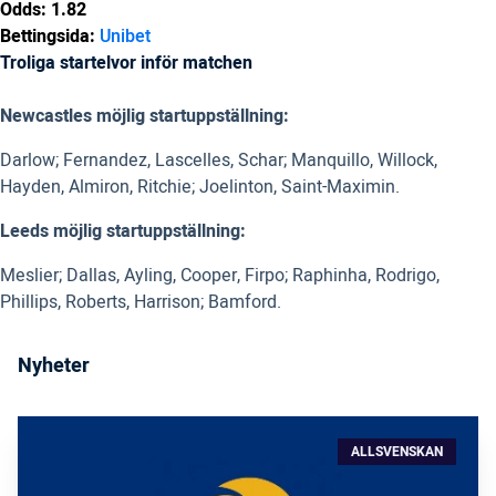
Odds: 1.82
Bettingsida:
Unibet
Troliga startelvor inför matchen
Newcastles möjlig startuppställning:
Darlow; Fernandez, Lascelles, Schar; Manquillo, Willock,
Hayden, Almiron, Ritchie; Joelinton, Saint-Maximin.
Leeds möjlig startuppställning:
Meslier; Dallas, Ayling, Cooper, Firpo; Raphinha, Rodrigo,
Phillips, Roberts, Harrison; Bamford.
Nyheter
ALLSVENSKAN